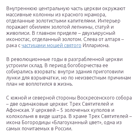
Внутреннюю центральную часть церкви окружают
массивные колонны из красного мрамора,
отделанные золотистыми капителями. Интерьер
поражает обилием золотой лепнины, статуй и
живописи. В главном приделе – двухъярусный
иконостас, отделанный золотом. Слева от алтаря –
рака с
частицами мощей святого
Иллариона.
В революционные годы в разграбленной церкви
устроили склад. В период богоборчества ее
собирались взорвать: внутри здания приготовили
лунки для взрывчатки, но по неизвестным причинам
план не воплотился в жизнь.
С южной и северной стороны Воскресенского собора
– две одинаковые церкви: Трех Святителей и
Афонская. У церквей – 5 золоченых куполов и
колокольня в виде шатра. В храме Трех Святителей –
икона Богородицы «Благоуханный цвет», одна из
самых почитаемых в России.