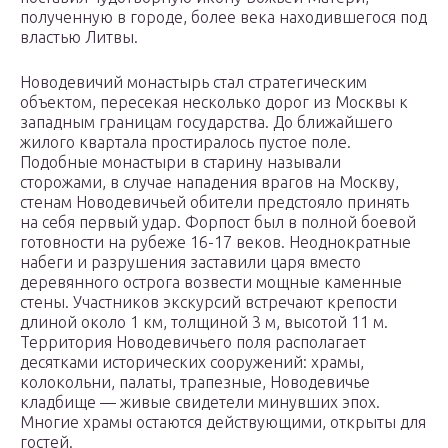
полученную в городе, более века находившегося под
властью Литвы.
Новодевичий монастырь стал стратегическим
объектом, пересекая несколько дорог из Москвы к
западным границам государства. До ближайшего
жилого квартала простиралось пустое поле.
Подобные монастыри в старину называли
сторожами, в случае нападения врагов на Москву,
стенам Новодевичьей обители предстояло принять
на себя первый удар. Форпост был в полной боевой
готовности на рубеже 16-17 веков. Неоднократные
набеги и разрушения заставили царя вместо
деревянного острога возвести мощные каменные
стены. Участников экскурсий встречают крепости
длиной около 1 км, толщиной 3 м, высотой 11 м.
Территория Новодевичьего поля располагает
десятками исторических сооружений: храмы,
колокольни, палаты, трапезные, Новодевичье
кладбище — живые свидетели минувших эпох.
Многие храмы остаются действующими, открыты для
гостей.