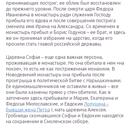
принимающих постриг, ее облик был восстановлен
до прежнего уровня. После смерти царя Федора
Ивановича в монастырь ради служения Господу
прибыла его вдова и после совершения пострига
сменила имя Ирина на Александра. Со временем в
монастырь прибыл и Борис Годунов – ее брат, и здесь
же он принимал избрание на царство, когда его
просили стать главой российской державы.
Царевна Софья – еще одна важная персона,
проживавшая в монастыре. Но она обитала в нем «на
покое», то есть не как постриженная монахиня. В
Новодевичий монастырь она прибыла после
проигрыша в политической битве с Нарышкиными.
Ее единомышленников не оставили в живых – все
они были казнены прямо у стен обители. Как в
заточении здесь пребывали и Мария, Екатерина и
Федосья Милославские, и Евдокия
Лопухина –
бывшая жена Петра
I, мать царевича Алексея.
Гробницы скончавшихся Софьи и Евдокии находятся
на сохранении в Смоленском соборе.