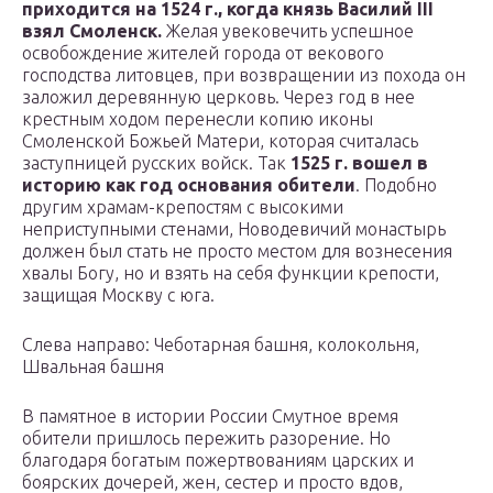
приходится на 1524 г., когда князь Василий III
взял Смоленск.
Желая увековечить успешное
освобождение жителей города от векового
господства литовцев, при возвращении из похода он
заложил деревянную церковь. Через год в нее
крестным ходом перенесли копию иконы
Смоленской Божьей Матери, которая считалась
заступницей русских войск. Так
1525 г. вошел в
историю как год основания обители
. Подобно
другим храмам-крепостям с высокими
неприступными стенами, Новодевичий монастырь
должен был стать не просто местом для вознесения
хвалы Богу, но и взять на себя функции крепости,
защищая Москву с юга.
Слева направо: Чеботарная башня, колокольня,
Швальная башня
В памятное в истории России Смутное время
обители пришлось пережить разорение. Но
благодаря богатым пожертвованиям царских и
боярских дочерей, жен, сестер и просто вдов,