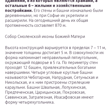
зданиями, 8 из которых являются храмами, а
остальные 6 – жилыми и хозяйственными
постройками.
Его стены и башни изначально были
деревянными, но при Софье их укрепили и
расширили. На сегодняшний день их общая
протяженность составляет 870 м.
Собор Смоленской иконы Божией Матери
Высота конструкций варьируется в пределах 7 – 11 м,
значение толщины достигает 5 м. В совокупности их
форма напоминает неправильный пятиугольник,
окружающий подворье в 5 га. По периметру стен
проходят 12 башен, привлекательных богатыми
навершиями. Четыре угловые круглые башни
называются Чеботарная, Напрудная, Сетуньская и
Никольская, и к ним пристроены стрелецкие
караульни. Башни Швальная, Лопухинская,
Предтеченская, Царицынская, Покровская,
Саввинская, Затрапезная, Иоасафовская имеют
форму четырехугольника.