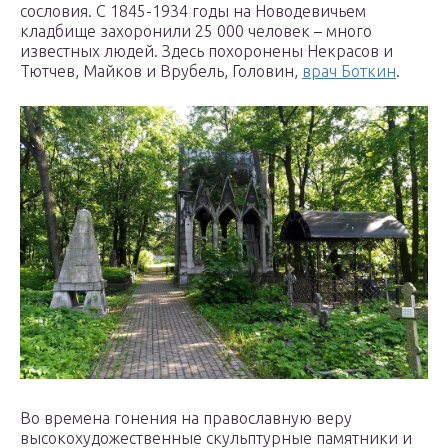
сословия. С 1845-1934 годы на Новодевичьем
кладбище захоронили 25 000 человек – много
известных людей. Здесь похоронены Некрасов и
Тютчев, Майков и Врубель, Головин,
врач Боткин
.
Во времена гонения на православную веру
высокохудожественные скульптурные памятники и