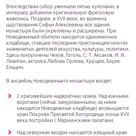
Впоследствии собор увенчали пятью куполами, в
интерьер добавили оригинальную фресковую
живопись. Позднее, в XVII веке, во времена
царствования Софьи Алексеевны все здания
монастыря были укреплены и расширены. При
Новодевичьей обители находится одноименное
кладбище, ставшее последним пристанищем многих
знаменитых деятелей искусства, культуры, политики.
Здесь похоронены Чехов, Гоголь, С. Т. Аксаков, И. И.
Левитан, актриса Любовь Орлова, Хрущев, Борис
Ельцин.
В ансамбль Новодевичьего монастыря входят:
2 красивейших надвратных храма. Над южными
воротами (сейчас замурованными, за ними
находится Новодевичье кладбище) возвышается
храм Покрова Пресвятой Богородицы конца XVII
века постройки с Мариинскими палатами.
Над северным входом находится изящный храм