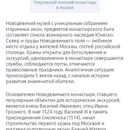
Покровский женский монастырь
в москве
Новодевичий музей с уникальным собранием
старинных икон, предметов монастырского быта
составляет список всемирного наследия Юнеско.
Сквер и пруды Новодевичьего поля — любимое
место отдыха у жителей Москвы, гостей российской
столицы. Храмы открыты для богослужения и
экскурсий, одновременно в монастыре совершаются
службы, соблюдаются посты, отмечаются
православные праздники. Аналогичная ситуация
происходила 5 веков назад, с началом истории
развития знаменитой обители.
Основателем Новодевичьего монастыря, ставшего
популярным объектом для исторических экскурсий,
является князь Василий Иванович, отец Ивана
Грозного. В мае 1524 году Василий III в память
присоединения Смоленска (1514), начал
строительство первого храма под Москвой и
поставил чудотворную икону Божьей Матери,