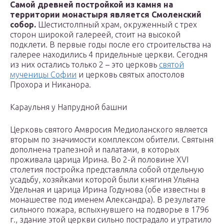
Самой древней постройкой из камня на
территории монастыря является Смоленский
собор.
Шестистолпный храм, окруженный с трех
сторон широкой галереей, стоит на высокой
подклети. В первые годы после его строительства на
галерее находились 4 придельные церкви. Сегодня
из них остались только 2 – это церковь
святой
мученицы Софии
и церковь святых апостолов
Прохора и Никанора.
Караульня у Напрудной башни
Церковь святого Амвросия Медиоланского является
вторым по значимости комплексом обители. Святыня
дополнена трапезной и палатами, в которых
проживала царица Ирина. Во 2-й половине XVI
столетия постройка представляла собой отдельную
усадьбу, хозяйками которой были княгиня Ульяна
Удельная и царица Ирина Годунова (обе известны в
монашестве под именем Александра). В результате
сильного пожара, вспыхнувшего на подворье в 1796
г., здание этой церкви сильно пострадало и утратило