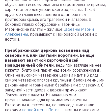
обусловлен использованием в строительстве приема,
характерного для украинского зодчества. Так, 3
ярусные главы выставлены в один ряд над
притвором храма, его трапезной и алтарем. В
боковых главах оборудованы звонницы.
Мариинские палаты – жилище
царевны Марии
Алексеевны
, примыкают к Покровской церкви с
востока.
Преображенская церковь возведена над
северными, или святыми воротами. Ее еще
называют визитной карточкой всей
Новодевичьей обители
, ведь при взгляде на нее
кажется, будто она парит над всеми сооружениями.
Окна на высоком четверике церкви идут в 3 ряда,
сам же четверик опоясан крупными белокаменными
раковинами и гранеными барабанами с главками. С
западной части двора к церкви примыкают
Лопухинские палаты. Изначально они
предназначались для проживания царевны
Екатерины Алексеевны, но впоследствии стали
покоями
первой жены Петра
I, царицы и инокини