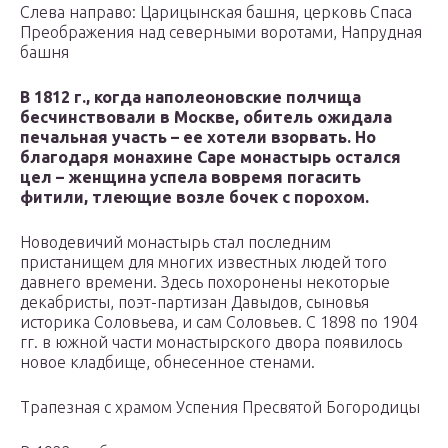
Слева направо: Царицынская башня, церковь Спаса
Преображения над северными воротами, Напрудная
башня
В 1812 г., когда наполеоновские полчища
бесчинствовали в Москве, обитель ожидала
печальная участь – ее хотели взорвать. Но
благодаря монахине Саре монастырь остался
цел – женщина успела вовремя погасить
фитили, тлеющие возле бочек с порохом.
Новодевичий монастырь стал последним
пристанищем для многих известных людей того
давнего времени. Здесь похоронены некоторые
декабристы, поэт-партизан Давыдов, сыновья
историка Соловьева, и сам Соловьев. С 1898 по 1904
гг. в южной части монастырского двора появилось
новое кладбище, обнесенное стенами.
Трапезная с храмом Успения Пресвятой Богородицы