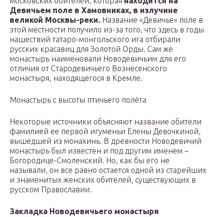
московских обителей, которая
находится на
Девичьем поле в Хамовниках, в излучине
великой Москвы-реки.
Название «Девичье» поле в
этой местности получило из-за того, что здесь в годы
нашествий татаро-монгольского ига отбирали
русских красавиц для Золотой Орды. Сам же
монастырь наименовали Новодевичьим для его
отличия от Стародевичьего Вознесенского
монастыря, находящегося в Кремле.
Монастырь с высоты птичьего полёта
Некоторые источники объясняют название обители
фамилией ее первой игуменьи Елены Девочкиной,
вышедшей из монахинь. В древности Новодевичий
монастырь был известен и под другим именем –
Богородице-Смоленский. Но, как бы его не
называли, он все равно остается одной из старейших
и знаменитых женских обителей, существующих в
русском Православии.
Закладка Новодевичьего монастыря