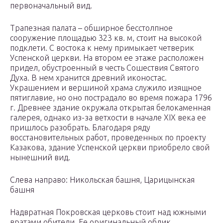
первоначальный вид.
Трапезная палата – обширное бесстолпное
сооружение площадью 323 кв. м, стоит на высокой
подклети. С востока к нему примыкает четверик
Успенской церкви. На втором ее этаже расположен
придел, обустроенный в честь Сошествия Святого
Духа. В нем хранится древний иконостас.
Украшением и вершиной храма служило изящное
пятиглавие, но оно пострадало во время пожара 1796
г. Древнее здание окружала открытая белокаменная
галерея, однако из-за ветхости в начале XIX века ее
пришлось разобрать. Благодаря ряду
восстановительных работ, проведенных по проекту
Казакова, здание Успенской церкви приобрело свой
нынешний вид.
Слева направо: Никольская башня, Царицынская
башня
Надвратная Покровская церковь стоит над южными
вратами обители. Ее оригинальный облик