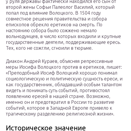
у руля державы фактически находился его сын от
второй жены Софьи Палеолог Василий, который
попал под влияние Волоцкого. В 1504 году
совместное решения правительства и собора
епископов обрекло еретиков на смерть. По
настоянию собора было сожжено немало
вольнодумцев, в число которых входили и крупные
государственные деятели, поддерживающие ересь.
Тех, кого не сожгли, сгноили в тюрьме.
Диакон Андрей Кураев, объясняя репрессивные
меры Иосифа Волоцкого против в еретиков, пишет:
«Преподобный Иосиф Волоцкий хорошо понимал
социологическую и политическую сущность ереси, и
как государственник, обладавший особым талантом
видеть и понимать суть событий, противостоял
появлению ересей в нашей стране. Возможно,
именно он и предотвратил в России то развитие
событий, которое в Западной Европе привело к
трагическому разделению религиозной жизни».
Историческое значение