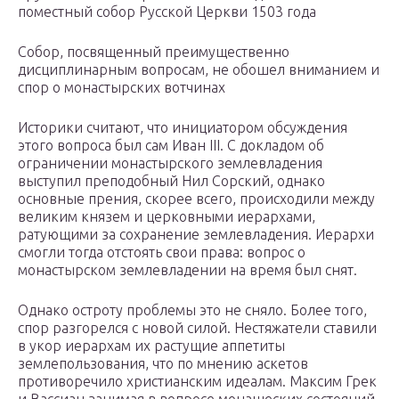
поместный собор Русской Церкви 1503 года
Собор, посвященный преимущественно
дисциплинарным вопросам, не обошел вниманием и
спор о монастырских вотчинах
Историки считают, что инициатором обсуждения
этого вопроса был сам Иван III. С докладом об
ограничении монастырского землевладения
выступил преподобный Нил Сорский, однако
основные прения, скорее всего, происходили между
великим князем и церковными иерархами,
ратующими за сохранение землевладения. Иерархи
смогли тогда отстоять свои права: вопрос о
монастырском землевладении на время был снят.
Однако остроту проблемы это не сняло. Более того,
спор разгорелся с новой силой. Нестяжатели ставили
в укор иерархам их растущие аппетиты
землепользования, что по мнению аскетов
противоречило христианским идеалам. Максим Грек