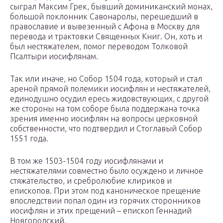
сыграл Максим Грек, бывший доминиканский монах,
большой поклонник Савонаролы, перешедший в
православие и вывезенный с Афона в Москву для
перевода и трактовки Священных Книг. Он, хоть и
был нестяжателем, помог переводом Толковой
Псалтыри иосифлянам.
Так или иначе, но Собор 1504 года, который и стал
ареной прямой полемики иосифлян и нестяжателей,
единодушно осудил ересь жидовствующих, с другой
же стороны на том соборе была поддержана точка
зрения именно иосифлян на вопросы церковной
собственности, что подтвердил и Стоглавый Собор
1551 года.
В том же 1503-1504 году иосифлянами и
нестяжателями совместно было осуждено и личное
стяжательство, и сребролюбие клириков и
епископов. При этом под каноническое прещение
впоследствии попал один из горячих сторонников
иосифлян и этих прещений – епископ Геннадий
Новгородский.