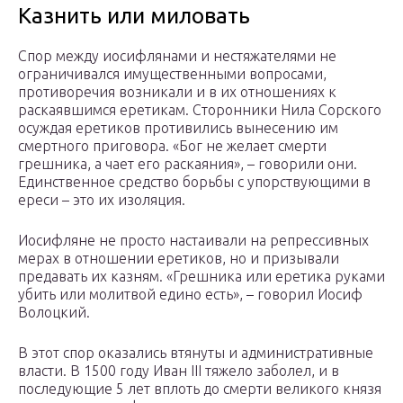
Казнить или миловать
Спор между иосифлянами и нестяжателями не
ограничивался имущественными вопросами,
противоречия возникали и в их отношениях к
раскаявшимся еретикам. Сторонники Нила Сорского
осуждая еретиков противились вынесению им
смертного приговора. «Бог не желает смерти
грешника, а чает его раскаяния», – говорили они.
Единственное средство борьбы с упорствующими в
ереси – это их изоляция.
Иосифляне не просто настаивали на репрессивных
мерах в отношении еретиков, но и призывали
предавать их казням. «Грешника или еретика руками
убить или молитвой едино есть», – говорил Иосиф
Волоцкий.
В этот спор оказались втянуты и административные
власти. В 1500 году Иван III тяжело заболел, и в
последующие 5 лет вплоть до смерти великого князя