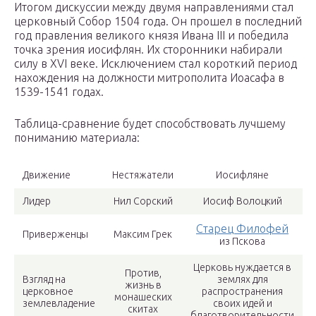
Итогом дискуссии между двумя направлениями стал
церковный Собор 1504 года. Он прошел в последний
год правления великого князя Ивана III и победила
точка зрения иосифлян. Их сторонники набирали
силу в XVI веке. Исключением стал короткий период
нахождения на должности митрополита Иоасафа в
1539-1541 годах.
Таблица-сравнение будет способствовать лучшему
пониманию материала:
Движение
Нестяжатели
Иосифляне
Лидер
Нил Сорский
Иосиф Волоцкий
Старец Филофей
Приверженцы
Максим Грек
из Пскова
Церковь нуждается в
Против,
Взгляд на
землях для
жизнь в
церковное
распространения
монашеских
землевладение
своих идей и
скитах
благотворительности