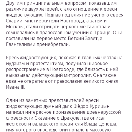
Другим принципиальным вопросом, показавшим
различие двух лагерей, стало отношение к ереси
жидовствующих. Подпав под влияние ученого еврея
Схарии, многие жители Новгорода, а затем и
Москвы, стали отрицать церковные таинства и
сомневались в православном учении о Троице. Они
поставили на первое место Ветхий Завет, а
Евангелиями пренебрегали.
Ересь жидовствующих, похожая в главных чертах на
иудаизм и протестантизм, получила широкое
распространение в Новгороде, где близость к ней
выказывал действующий митрополит. Она также
едва не отвратила от православия великого князя
Ивана III.
Один из заметных представителей ереси
жидовствующих думный дьяк Фёдор Курицын
написал интересное произведение древнерусской
словесности Сказание о Дракуле, где описал
жестокости валашского правителя Влада Цепеша,
имя которого впоследствии попало в массовую