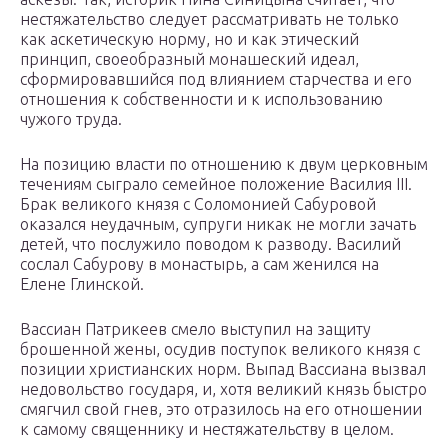
нестяжательство следует рассматривать не только
как аскетическую норму, но и как этический
принцип, своеобразный монашеский идеал,
сформировавшийся под влиянием старчества и его
отношения к собственности и к использованию
чужого труда.
На позицию власти по отношению к двум церковным
течениям сыграло семейное положение Василия III.
Брак великого князя с Соломонией Сабуровой
оказался неудачным, супруги никак не могли зачать
детей, что послужило поводом к разводу. Василий
сослал Сабурову в монастырь, а сам женился на
Елене Глинской.
Вассиан Патрикеев смело выступил на защиту
брошенной жены, осудив поступок великого князя с
позиции христианских норм. Выпад Вассиана вызвал
недовольство государя, и, хотя великий князь быстро
смягчил свой гнев, это отразилось на его отношении
к самому священнику и нестяжательству в целом.