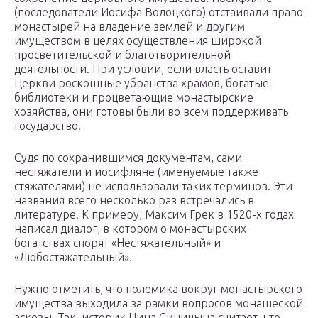
(последователи Иосифа Волоцкого) отстаивали право
монастырей на владение землей и другим
имуществом в целях осуществления широкой
просветительской и благотворительной
деятельности. При условии, если власть оставит
Церкви роскошные убранства храмов, богатые
библиотеки и процветающие монастырские
хозяйства, они готовы были во всем поддерживать
государство.
Судя по сохранившимся документам, сами
нестяжатели и иосифляне (именуемые также
стяжателями) не использовали таких терминов. Эти
названия всего несколько раз встречались в
литературе. К примеру, Максим Грек в 1520-х годах
написал диалог, в котором о монастырских
богатствах спорят «Нестяжательный» и
«Любостяжательный».
Нужно отметить, что полемика вокруг монастырского
имущества выходила за рамки вопросов монашеской
аскезы. Так, историк Нина Синицына считает, что