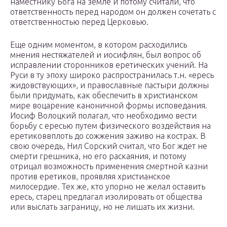
наместнику Бога на земле и потому считали, что
ответственность перед народом он должен сочетать с
ответственностью перед Церковью.
Еще одним моментом, в котором расходились
мнения нестяжателей и иосифлян, был вопрос об
исправлении сторонников еретических учений. На
Руси в ту эпоху широко распространилась т.н. «ересь
жидовствующих», и православные пастыри должны
были придумать, как обеспечить в христианском
мире воцарение каноничной формы исповедания.
Иосиф Волоцкий полагал, что необходимо вести
борьбу с ересью путем физического воздействия на
еретиковвплоть до сожжения заживо на кострах. В
свою очередь, Нил Сорский считал, что Бог ждет не
смерти грешника, но его раскаяния, и потому
отрицал возможность применения смертной казни
против еретиков, проявляя христианское
милосердие. Тех же, кто упорно не желал оставить
ересь, старец предлагал изолировать от общества
или выслать заграницу, но не лишать их жизни.