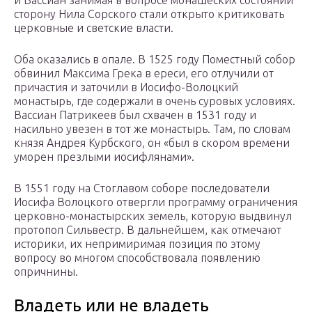
и Вассиан занимая в вопросе монашеских состояний
сторону Нила Сорского стали открыто критиковать
церковные и светские власти.
Оба оказались в опале. В 1525 году Поместный собор
обвинил Максима Грека в ереси, его отлучили от
причастия и заточили в Иосифо-Волоцкий
монастырь, где содержали в очень суровых условиях.
Вассиан Патрикеев был схвачен в 1531 году и
насильно увезен в тот же монастырь. Там, по словам
князя Андрея Курбского, он «был в скором времени
уморен презлыми иосифлянами».
В 1551 году на Стоглавом соборе последователи
Иосифа Волоцкого отвергли программу ограничения
церковно-монастырских земель, которую выдвинул
протопоп Сильвестр. В дальнейшем, как отмечают
историки, их непримиримая позиция по этому
вопросу во многом способствовала появлению
опричнины.
Владеть или не владеть