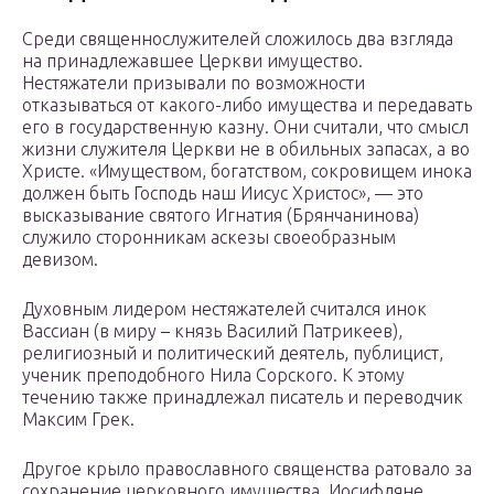
Среди священнослужителей сложилось два взгляда
на принадлежавшее Церкви имущество.
Нестяжатели призывали по возможности
отказываться от какого-либо имущества и передавать
его в государственную казну. Они считали, что смысл
жизни служителя Церкви не в обильных запасах, а во
Христе. «Имуществом, богатством, сокровищем инока
должен быть Господь наш Иисус Христос», — это
высказывание святого Игнатия (Брянчанинова)
служило сторонникам аскезы своеобразным
девизом.
Духовным лидером нестяжателей считался инок
Вассиан (в миру – князь Василий Патрикеев),
религиозный и политический деятель, публицист,
ученик преподобного Нила Сорского. К этому
течению также принадлежал писатель и переводчик
Максим Грек.
Другое крыло православного священства ратовало за
сохранение церковного имущества. Иосифляне