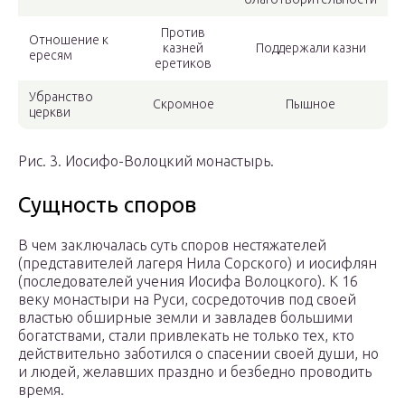
Против
Отношение к
казней
Поддержали казни
ересям
еретиков
Убранство
Скромное
Пышное
церкви
Рис. 3. Иосифо-Волоцкий монастырь.
Сущность споров
В чем заключалась суть споров нестяжателей
(представителей лагеря Нила Сорского) и иосифлян
(последователей учения Иосифа Волоцкого). К 16
веку монастыри на Руси, сосредоточив под своей
властью обширные земли и завладев большими
богатствами, стали привлекать не только тех, кто
действительно заботился о спасении своей души, но
и людей, желавших праздно и безбедно проводить
время.