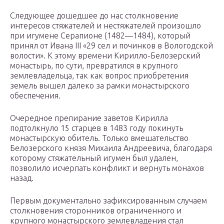
Следующее дошедшее до нас столкновение
интересов стяжателей и нестяжателей произошло
при игумене Серапионе (1482—1484), который
принял от Ивана III «29 сел и починков в Вологодской
волости». К этому времени Кирилло-Белозерский
монастырь, по сути, превратился в крупного
землевладельца, так как вопрос приобретения
земель вышел далеко за рамки монастырского
обеспечения.
Очередное препирание заветов Кирилла
подтолкнуло 15 старцев в 1483 году покинуть
монастырскую обитель. Только вмешательство
Белозерского князя Михаила Андреевича, благодаря
которому стяжательный игумен был удален,
позволило исчерпать конфликт и вернуть монахов
назад.
Первым документально зафиксированным случаем
столкновения сторонников ограниченного и
крупного монастырского землевладения стал