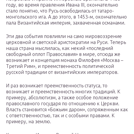
году, во время правления Ивана III, окончательно
стало понятно, что Русь освободилась от татаро-
монгольского ига. А до этого, в 1453-м, окончательно
пала Византийская империя, захваченная османами.
Эти два события повлияли на само мировоззрение
церковной и светской аристократии на Руси. Теперь
наша страна мыслилась, как некий «последний
свободный оплот Православия» в мире, отсюда же
возникает и концепция монаха Филофея «Москва –
Третий Рим», и преемственность политической
русской традиции от византийских императоров.
И раз возникает преемственность статуса, то
возникает и преемственность многих традиций. К
примеру, абсолютизм, а также особое положение
православного государя по отношению к Церкви.
Власть становится «Божьим даром», сопряженным как
с ответственностью, так и с особыми правами. К
примеру, на землю.