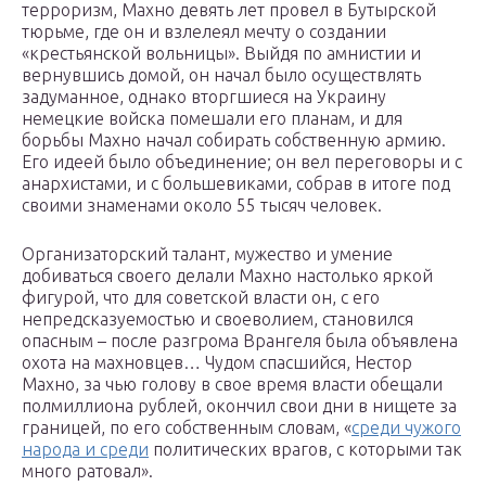
терроризм, Махно девять лет провел в Бутырской
тюрьме, где он и взлелеял мечту о создании
«крестьянской вольницы». Выйдя по амнистии и
вернувшись домой, он начал было осуществлять
задуманное, однако вторгшиеся на Украину
немецкие войска помешали его планам, и для
борьбы Махно начал собирать собственную армию.
Его идеей было объединение; он вел переговоры и с
анархистами, и с большевиками, собрав в итоге под
своими знаменами около 55 тысяч человек.
Организаторский талант, мужество и умение
добиваться своего делали Махно настолько яркой
фигурой, что для советской власти он, с его
непредсказуемостью и своеволием, становился
опасным – после разгрома Врангеля была объявлена
охота на махновцев… Чудом спасшийся, Нестор
Махно, за чью голову в свое время власти обещали
полмиллиона рублей, окончил свои дни в нищете за
границей, по его собственным словам, «
среди чужого
народа и среди
политических врагов, с которыми так
много ратовал».