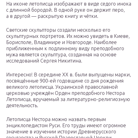
На иконе летописца изображают в виде седого инока
с длинной бородой. В одной руке он держит перо,
а в другой — раскрытую книгу и чётки.
Светские скульпторы создали несколько его
скульптурных портретов. Их можно увидеть в Киеве,
Борисполе, Владимире и Новгороде. Наиболее
приближенным к подлинному виду преподобного
мужа является скульптура, созданная на основе
исследований Сергея Никитина.
Интересно! В середине XX в. были выпущены марки,
посвящённые 900-ей годовщине со дня рождения
великого летописца. Украинской православной
церковью учреждён Орден преподобного Нестора
Летописца, вручаемый за литературно-религиозную
деятельность.
Летописца Нестора можно назвать первым
энциклопедистом Руси. Его труды имеют огромное
значение в изучении истории Древнерусского
государства и Русской Православной Церкви.