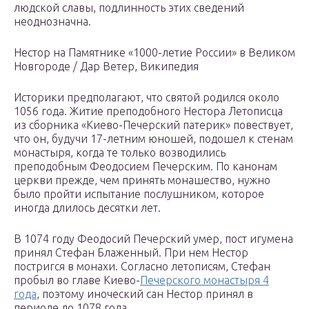
людской славы, подлинность этих сведений
неоднозначна.
Нестор на Памятнике «1000-летие России» в Великом
Новгороде / Дар Ветер, Википедия
Историки предполагают, что святой родился около
1056 года. Житие преподобного Нестора Летописца
из сборника «Киево-Печерский патерик» повествует,
что он, будучи 17-летним юношей, подошел к стенам
монастыря, когда те только возводились
преподобным Феодосием Печерским. По канонам
церкви прежде, чем принять монашество, нужно
было пройти испытание послушником, которое
иногда длилось десятки лет.
В 1074 году Феодосий Печерский умер, пост игумена
принял Стефан Блаженный. При нем Нестор
постригся в монахи. Согласно летописям, Стефан
пробыл во главе Киево-
Печерского монастыря 4
года
, поэтому иноческий сан Нестор принял в
периоде до 1078 года.