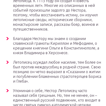
летописца. К 1113 году он создал «Повесть
временных лет». Многие из описанных в ней
событий произошли задолго до Нестора,
поэтому, чтобы восстановить истину, он изучил
летописные своды, исторические сборники,
монастырские записи, рассказы бояр, воинов и
путешественников.
Благодаря Нестору мы знаем о создании
славянской грамоты Кириллом и Мефодием, о
крещении княгини Ольги в Константинополе, а
князя Владимира в Херсонесе.
Летописец осуждал любое насилие, тем более он
был против междоусобиц в родной стране. Свою
позицию он четко выразил в «Сказании о житии
и погублении блаженных страстотерпцев Бориса
и Глеба».
Упоминая о себе, Нестор Летописец часто
называл себя грешным. Но, тем не менее, он –
единственный русский подвижник, кто входит в
число святых римско-католической церкви.