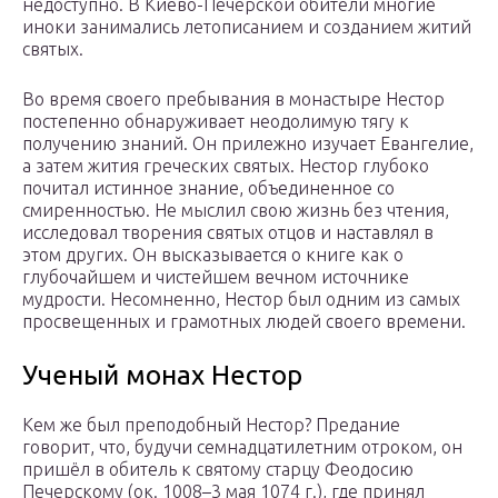
недоступно. В Киево-Печерской обители многие
иноки занимались летописанием и созданием житий
святых.
Во время своего пребывания в монастыре Нестор
постепенно обнаруживает неодолимую тягу к
получению знаний. Он прилежно изучает Евангелие,
а затем жития греческих святых. Нестор глубоко
почитал истинное знание, объединенное со
смиренностью. Не мыслил свою жизнь без чтения,
исследовал творения святых отцов и наставлял в
этом других. Он высказывается о книге как о
глубочайшем и чистейшем вечном источнике
мудрости. Несомненно, Нестор был одним из самых
просвещенных и грамотных людей своего времени.
Ученый монах Нестор
Кем же был преподобный Нестор? Предание
говорит, что, будучи семнадцатилетним отроком, он
пришёл в обитель к святому старцу Феодосию
Печерскому (ок. 1008–3 мая 1074 г.), где принял