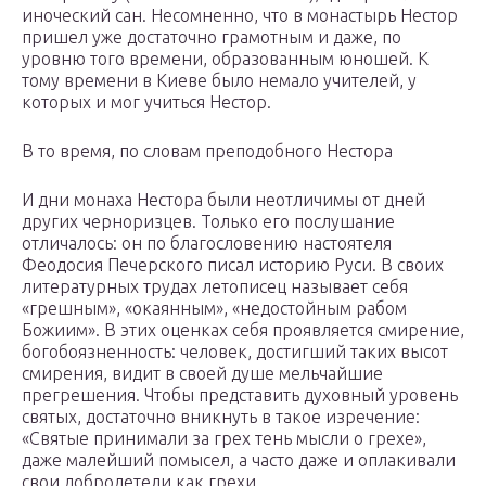
иноческий сан. Несомненно, что в монастырь Нестор
пришел уже достаточно грамотным и даже, по
уровню того времени, образованным юношей. К
тому времени в Киеве было немало учителей, у
которых и мог учиться Нестор.
В то время, по словам преподобного Нестора
И дни монаха Нестора были неотличимы от дней
других черноризцев. Только его послушание
отличалось: он по благословению настоятеля
Феодосия Печерского писал историю Руси. В своих
литературных трудах летописец называет себя
«грешным», «окаянным», «недостойным рабом
Божиим». В этих оценках себя проявляется смирение,
богобоязненность: человек, достигший таких высот
смирения, видит в своей душе мельчайшие
прегрешения. Чтобы представить духовный уровень
святых, достаточно вникнуть в такое изречение:
«Святые принимали за грех тень мысли о грехе»,
даже малейший помысел, а часто даже и оплакивали
свои добродетели как грехи.