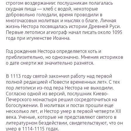
строгом воздержании: послушникам полагалась
скудная пища — хлеб с водой, некоторые
добровольно голодали, время проводили в
многочасовых молитвах и мыслях о благе. Личная
жизнь Нестора посвящалась истории Древней Руси.
Первые летописи агиограф начал писать около 1095
года при игуменстве Иоанна.
Год рождения Нестора определяется хоть и
приблизительно, но однозначно. Мнения историков
о дате смерти же значительно разнятся.
В 1113 году святой закончил работу над первой
полной редакцией «Повести временных лет». С тех
пор летописи из-под пера Нестора не выходили.
Согласно одной из версий, послушник Киево-
Печерского монастыря решил сосредоточиться на
богослужении. В молитвах и постах прошли еще
несколько лет, и Нестор умер в первой четверти XII
века. Ученые, которые не представляют святого в
литературном бездействии, свидетельствуют, что он
умер в 1114-1115 годах.