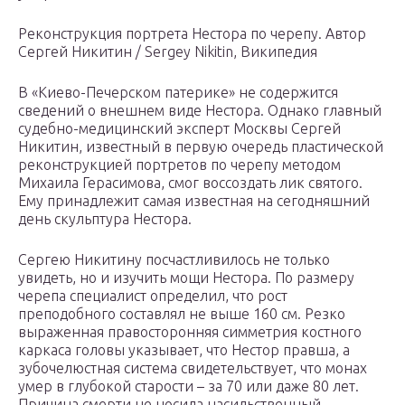
Реконструкция портрета Нестора по черепу. Автор
Сергей Никитин / Sergey Nikitin, Википедия
В «Киево-Печерском патерике» не содержится
сведений о внешнем виде Нестора. Однако главный
судебно-медицинский эксперт Москвы Сергей
Никитин, известный в первую очередь пластической
реконструкцией портретов по черепу методом
Михаила Герасимова, смог воссоздать лик святого.
Ему принадлежит самая известная на сегодняшний
день скульптура Нестора.
Сергею Никитину посчастливилось не только
увидеть, но и изучить мощи Нестора. По размеру
черепа специалист определил, что рост
преподобного составлял не выше 160 см. Резко
выраженная правосторонняя симметрия костного
каркаса головы указывает, что Нестор правша, а
зубочелюстная система свидетельствует, что монах
умер в глубокой старости – за 70 или даже 80 лет.
Причина смерти не носила насильственный