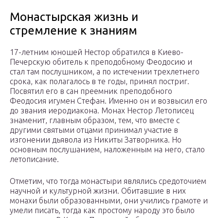
Монастырская жизнь и
стремление к знаниям
17-летним юношей Нестор обратился в Киево-
Печерскую обитель к преподобному Феодосию и
стал там послушником, а по истечении трехлетнего
срока, как полагалось в те годы, принял постриг.
Посвятил его в сан преемник преподобного
Феодосия игумен Стефан. Именно он и возвысил его
до звания иеродиакона. Монах Нестор Летописец
знаменит, главным образом, тем, что вместе с
другими святыми отцами принимал участие в
изгонении дьявола из Никиты Затворника. Но
основным послушанием, наложенным на него, стало
летописание.
Отметим, что тогда монастыри являлись средоточием
научной и культурной жизни. Обитавшие в них
монахи были образованными, они учились грамоте и
умели писать, тогда как простому народу это было