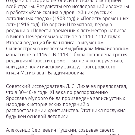
создания. Историю летописи он связал с историей
всей страны. Результаты его исследований изложены
в работах «Разыскания о древнейших русских
летописных сводах» (1908 год) и «Повесть временных
лет» (1916 год). По версии Шахматова, первую
редакцию «Повести временных лет» Нестор написал
в Киево-Печерском монастыре в 1110–1112 годах.
Вторая редакция была написана игуменом
Сильвестром в киевском Выдубицком Михайловском
монастыре в 1116 г. В 1118 г. была составлена третья
редакция «Повести временных лет» по поручению,
или даже политическому заказу, новгородского
князя Мстислава I Владимировича.
Советский исследователь Д. С. Лихачев предполагал,
что в 30–40-е годы XI века по распоряжению
Ярослава Мудрого была произведена запись устных
народных исторических преданий о
распространении христианства. Этот цикл послужил
будущей основой летописи.
Александр Сергеевич Пушкин, создавая своего