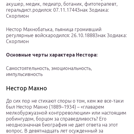
акушер, медик, педиатр, ботаник, фитотерапевт,
геральдист.родился: 07.11.1744Знак Зодиака:
Скорпион
Нестор Махнобатька, пьяница громивший
регулярные войскародился: 26.10.1888Знак Зодиака:
Скорпион
Основные черты характера Нестора:
Самостоятельность, эмоциональность,
импульсивность
Нестор Махно
До сих пор не стихают споры о том, кем же все-таки
был Нестор Махно (1889–1934) – «главарем
мелкобуржуазной контрреволюции» или настоящим
робингудом, борцом за справедливость? Его
неоднозначная биография не дает ответа на этот
вопрос. В девятнадцать лет осужденный за