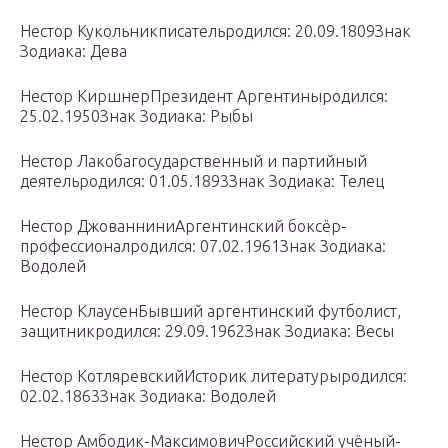
Нестор Кукольникписательродился: 20.09.1809Знак
Зодиака: Дева
Нестор КиршнерПрезидент Аргентиныродился:
25.02.1950Знак Зодиака: Рыбы
Нестор Лакобагосударственный и партийный
деятельродился: 01.05.1893Знак Зодиака: Телец
Нестор ДжованниниАргентинский боксёр-
профессионалродился: 07.02.1961Знак Зодиака:
Водолей
Нестор КлаусенБывший аргентинский футболист,
защитникродился: 29.09.1962Знак Зодиака: Весы
Нестор КотляревскийИсторик литературыродился:
02.02.1863Знак Зодиака: Водолей
Нестор Амбодик-МаксимовичРоссийский учёный-