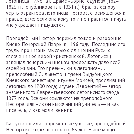
летописца Пимена в драме «Борис Годунов» (1824–
1825 гг., опубликована в 1831 г.), брал за основу
черты характера летописца Нестора, стремящегося к
правде, даже если она кому-то и не нравится, ничуть
«не украшает пишущего».
Преподобный Нестор пережил пожар и разорение
Киево-Печерской Лавры в 1196 году. Последние его
труды пронизаны мыслью о единении Руси, о
сплочении её верой христианской. Летописец
завещал печерским инокам продолжать дело всей
своей жизни. Его преемники в летописании:
преподобный Сильвестр, игумен Выдубицкого
Киевского монастыря; игумен Моисей, продливший
летопись до 1200 года; игумен Лаврентий — автор
знаменитого Лаврентьевского летописного свода
1377 года. Все они ссылаются на преподобного
Нестора: для них он высочайший учитель — и как
писатель, и как молитвенник.
Как установили современные ученые, преподобный
Нестор скончался в возрасте 65 лет. Ныне мощи