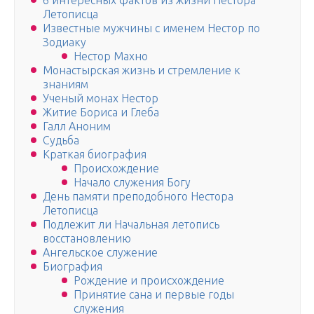
6 интересных фактов из жизни Нестора
Летописца
Известные мужчины с именем Нестор по
Зодиаку
Нестор Махно
Монастырская жизнь и стремление к
знаниям
Ученый монах Нестор
Житие Бориса и Глеба
Галл Аноним
Судьба
Краткая биография
Происхождение
Начало служения Богу
День памяти преподобного Нестора
Летописца
Подлежит ли Начальная летопись
восстановлению
Ангельское служение
Биография
Рождение и происхождение
Принятие сана и первые годы
служения