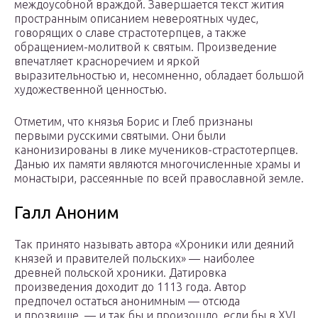
междоусобной враждой. Завершается текст жития
пространным описанием невероятных чудес,
говорящих о славе страстотерпцев, а также
обращением-молитвой к святым. Произведение
впечатляет красноречием и яркой
выразительностью и, несомненно, обладает большой
художественной ценностью.
Отметим, что князья Борис и Глеб признаны
первыми русскими святыми. Они были
канонизированы в лике мучеников-страстотерпцев.
Данью их памяти являются многочисленные храмы и
монастыри, рассеянные по всей православной земле.
Галл Аноним
Так принято называть автора «Хроники или деяний
князей и правителей польских» — наиболее
древней польской хроники. Датировка
произведения доходит до 1113 года. Автор
предпочел остаться анонимным — отсюда
и прозвище, — и так бы и произошло, если бы в XVI