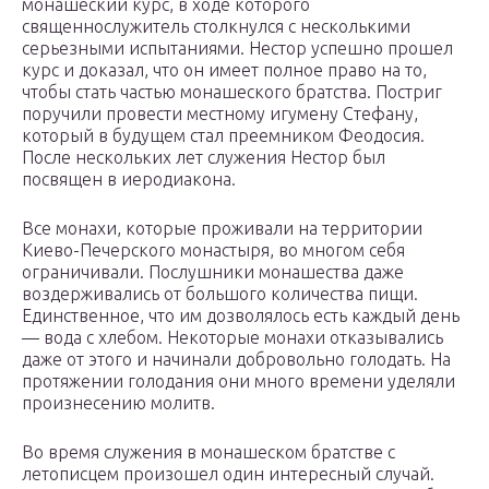
монашеский курс, в ходе которого
священнослужитель столкнулся с несколькими
серьезными испытаниями. Нестор успешно прошел
курс и доказал, что он имеет полное право на то,
чтобы стать частью монашеского братства. Постриг
поручили провести местному игумену Стефану,
который в будущем стал преемником Феодосия.
После нескольких лет служения Нестор был
посвящен в иеродиакона.
Все монахи, которые проживали на территории
Киево-Печерского монастыря, во многом себя
ограничивали. Послушники монашества даже
воздерживались от большого количества пищи.
Единственное, что им дозволялось есть каждый день
— вода с хлебом. Некоторые монахи отказывались
даже от этого и начинали добровольно голодать. На
протяжении голодания они много времени уделяли
произнесению молитв.
Во время служения в монашеском братстве с
летописцем произошел один интересный случай.