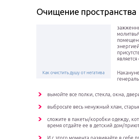
Очищение пространства
зажженны
молитвыЧ
помещени
энергией,
присутст
является
Накануне
Как очистить душу от негатива
генераль
вымойте все полки, стекла, окна, двер
выбросьте весь ненужный хлам, стары
сложите в пакеты/коробки одежду, кот
время отдайте ее в детский дом/при
И с этого момента развивайте в себе