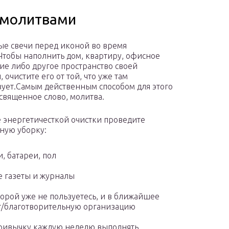
 молитвами
е свечи перед иконой во время
тобы наполнить дом, квартиру, офисное
е либо другое пространство своей
 очистите его от той, что уже там
вует.Самым действенным способом для этого
 священное слово, молитва.
 энергетичесткой очистки проведите
ную уборку:
и, батареи, пол
е газеты и журналы
орой уже не пользуетесь, и в ближайшее
ют/благотворительную организацию
 привычку каждую неделю выполнять