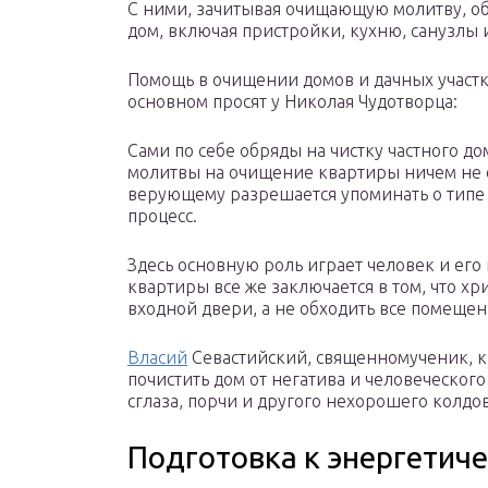
С ними, зачитывая очищающую молитву, об
дом, включая пристройки, кухню, санузлы 
Помощь в очищении домов и дачных участк
основном просят у Николая Чудотворца:
Сами по себе обряды на чистку частного дом
молитвы на очищение квартиры ничем не о
верующему разрешается упоминать о типе ж
процесс.
Здесь основную роль играет человек и ег
квартиры все же заключается в том, что хр
входной двери, а не обходить все помещен
Власий
Севастийский, священномученик, к
почистить дом от негатива и человеческог
сглаза, порчи и другого нехорошего колдов
Подготовка к энергети