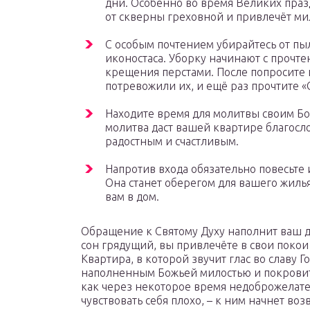
дни. Особенно во время Великих праз
от скверны греховной и привлечёт ми
С особым почтением убирайтесь от пыл
иконостаса. Уборку начинают с прочт
крещения перстами. После попросите п
потревожили их, и ещё раз прочтите 
Находите время для молитвы своим Б
молитва даст вашей квартире благосл
радостным и счастливым.
Напротив входа обязательно повесьте
Она станет оберегом для вашего жилья
вам в дом.
Обращение к Святому Духу наполнит ваш до
сон грядущий, вы привлечёте в свои поко
Квартира, в которой звучит глас во славу Г
наполненным Божьей милостью и покровите
как через некоторое время недоброжелател
чувствовать себя плохо, – к ним начнет во