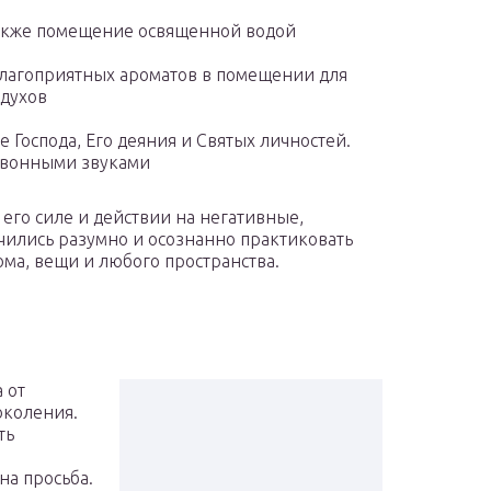
также помещение освященной водой
благоприятных ароматов в помещении для
 духов
 Господа, Его деяния и Святых личностей.
говонными звуками
, его силе и действии на негативные,
ились разумно и осознанно практиковать
ома, вещи и любого пространства.
 от
околения.
ть
на просьба.