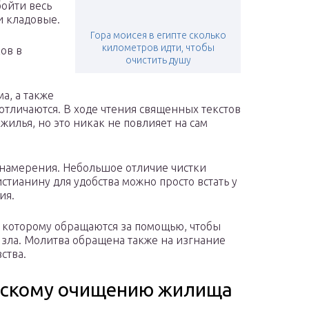
ойти весь
и кладовые.
Гора моисея в египте сколько
километров идти, чтобы
ов в
очистить душу
а, а также
тличаются. В ходе чтения священных текстов
илья, но это никак не повлияет на сам
о намерения. Небольшое отличие чистки
истианину для удобства можно просто встать у
ия.
 которому обращаются за помощью, чтобы
о зла. Молитва обращена также на изгнание
ства.
ческому очищению жилища