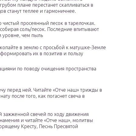
 грубом плане перестанет скапливаться в
ов станут теплее и гармоничнее.
о чистый просеянный песок в тарелочках.
 собирая соль/песок. Последние впитывают
 уровне, чем пыль
акопайте в землю с просьбой к матушке-Земле
формировать их в позитив и пользу
ациями по поводу очищения пространства
ечу перед ней. Читайте «Отче наш» трижды в
ату после того, как погаснет свеча в
й зажженной свечей по ходу движения
знамения и читайте «Отче наш», молитвы
орящему Кресту, Песнь Пресвятой