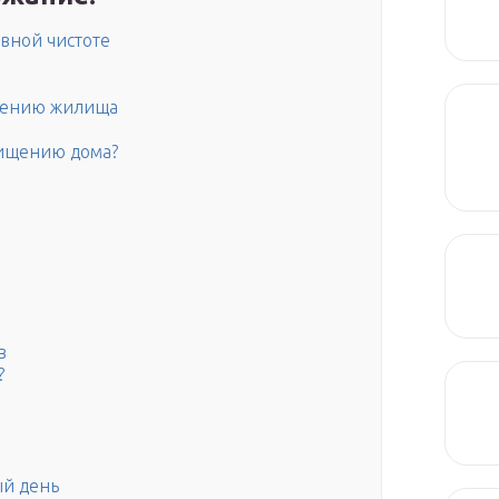
вной чистоте
ищению жилища
чищению дома?
в
?
ый день