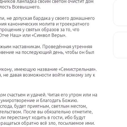
дников лампадка своим светом очистит дом
лость Всевышнего.
и, не допуская бардака у своего домашнего
ения канонических молитв и троекратного
рощения у святых образов за то, что
«Отче Наш» или «Символ Веры».
ожьим наставникам. Проведённая утренняя
овение на последующий день, чтобы он был
 икону, имеющую название «Семистрельная».
, не давая возможности войти всякому злу к
м счастьем и удачей. Читая его утром или на
и умиротворение и благодать Божию.
оспода, будет приятным, светлым местом,
льством. После вы обязательно отметите,
и перестанут ходить в гости, ибо будут
звращаться обратно всё зло, посылаемое ими.