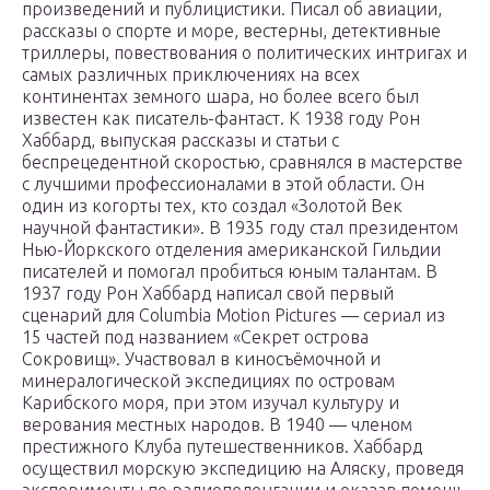
произведений и публицистики. Писал об авиации,
рассказы о спорте и море, вестерны, детективные
триллеры, повествования о политических интригах и
самых различных приключениях на всех
континентах земного шара, но более всего был
известен как писатель-фантаст. К 1938 году Рон
Хаббард, выпуская рассказы и статьи с
беспрецедентной скоростью, сравнялся в мастерстве
с лучшими профессионалами в этой области. Он
один из когорты тех, кто создал «Золотой Век
научной фантастики». В 1935 году стал президентом
Нью-Йоркского отделения американской Гильдии
писателей и помогал пробиться юным талантам. В
1937 году Рон Хаббард написал свой первый
сценарий для Columbia Motion Pictures — сериал из
15 частей под названием «Секрет острова
Сокровищ». Участвовал в киносъёмочной и
минералогической экспедициях по островам
Карибского моря, при этом изучал культуру и
верования местных народов. В 1940 — членом
престижного Клуба путешественников. Хаббард
осуществил морскую экспедицию на Аляску, проведя