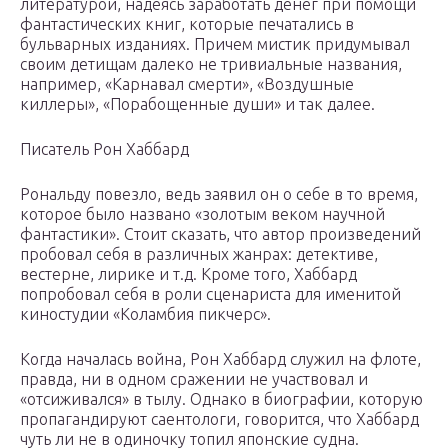
литературой, надеясь заработать денег при помощи
фантастических книг, которые печатались в
бульварных изданиях. Причем мистик придумывал
своим детищам далеко не тривиальные названия,
например, «Карнавал смерти», «Воздушные
киллеры», «Порабощенные души» и так далее.
Писатель Рон Хаббард
Рональду повезло, ведь заявил он о себе в то время,
которое было названо «золотым веком научной
фантастики». Стоит сказать, что автор произведений
пробовал себя в различных жанрах: детективе,
вестерне, лирике и т.д. Кроме того, Хаббард
попробовал себя в роли сценариста для именитой
киностудии «Коламбия пикчерс».
Когда началась война, Рон Хаббард служил на флоте,
правда, ни в одном сражении не участвовал и
«отсиживался» в тылу. Однако в биографии, которую
пропагандируют саентологи, говорится, что Хаббард
чуть ли не в одиночку топил японские судна.