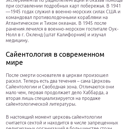
эксперименты по радиопеленгации и оказав помощь
при составлении подробных карт побережья. В 1941
—1945 годах служил в военно-морских силах США и
командовал противолодочными кораблями на
Атлантическом и Тихом океанах. В 1945 после
ранения лечился в военно-морском госпитале Оук-
Нолл в г. Окленд (штат Калифорния) и изучал
медицину.
Сайентология в современном
мире
После смерти основателя в церкви произошел
раскол. Теперь есть два течения – сама Церковь
Сайентологии и Свободная зона. Отличаются они
мало чем, первая продолжает дело Хаббарда, а
вторая лишь специализируется на продаже
сайентологической литературы.
В настоящий момент церковь сайентологии
считается сектой и находится в числе запрещенных
религиозных организаций в большинстве стран