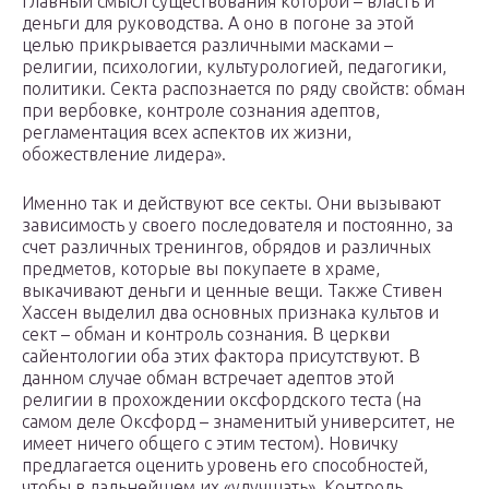
главный смысл существования которой – власть и
деньги для руководства. А оно в погоне за этой
целью прикрывается различными масками –
религии, психологии, культурологией, педагогики,
политики. Секта распознается по ряду свойств: обман
при вербовке, контроле сознания адептов,
регламентация всех аспектов их жизни,
обожествление лидера».
Именно так и действуют все секты. Они вызывают
зависимость у своего последователя и постоянно, за
счет различных тренингов, обрядов и различных
предметов, которые вы покупаете в храме,
выкачивают деньги и ценные вещи. Также Стивен
Хассен выделил два основных признака культов и
сект – обман и контроль сознания. В церкви
сайентологии оба этих фактора присутствуют. В
данном случае обман встречает адептов этой
религии в прохождении оксфордского теста (на
самом деле Оксфорд – знаменитый университет, не
имеет ничего общего с этим тестом). Новичку
предлагается оценить уровень его способностей,
чтобы в дальнейшем их «улучшать». Контроль