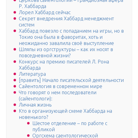
Церковь сайентологии – грандиозная афера
Р. Хаббарда
Лорел Хаббард сейчас
Секрет внедрения Хаббард менеджмент
систем
Хаббард повезло с попаданием на игры, но в
Токио она была в фаворитах, хоть и
неожиданно завалила своё выступление
Шляпы из оргструктуры – как их носят в
повседневной жизни?
Конкурс на премию писателей Л. Рона
Хаббарда
Литература
[править] Начало писательской деятельности
Сайентология в современном мире
Что говорят о нем последователи
(сайентологи):
Личная жизнь
Кто в организующей схеме Хаббарда на
новенького?
Шестое отделение – по работе с
публикой
Оргсхема саентологической