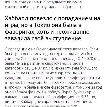
пошёл, стал делать и в результате получил
жизненный опыт и научился зарабатывать.
Хаббард повезло с попаданием на
игры, но в Токио она была в
фаворитах, хоть и неожиданно
завалила своё выступление
С попаданием на Олимпиаду ей тоже повезло. Если
бы Игры состоялись год назад, то вряд ли мы бы
увидели Хаббард на соревнованиях. До ОИ-2020 она
была 16-й в рейтинге спортсменок в своей
категории свыше 87 кг. Но из-за отмены большого
количества стартов многие спортсмены, кто
находился выше неё, не успели квалифицироваться
в Токио. Поэтому она без особых проблем оказалась
в Японии, и была в числе фаворитов, к тому же за год
она набрала форму. На победу Лорел букмекеры
давали вполне реальный коэффициент в 5,35, но,
видимо, Хаббард не справилась с напряжением.
Сначала спортсменка не взяла вес в 120