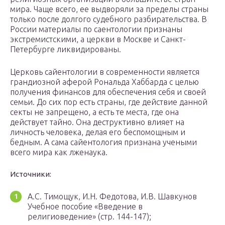
мира. Чаще всего, ее выдворяли за пределы страны
только после долгого судебного разбирательства. В
России материалы по саентологии признаны
экстремистскими, а церкви в Москве и Санкт-
Петербурге ликвидированы.
Церковь сайентологии в современности является
грандиозной аферой Рональда Хаббарда с целью
получения финансов для обеспечения себя и своей
семьи. До сих пор есть страны, где действие данной
секты не запрещено, а есть те места, где она
действует тайно. Она деструктивно влияет на
личность человека, делая его беспомощным и
бедным. А сама сайентология признана учеными
всего мира как лженаука.
Источники:
А.С. Тимощук, И.Н. Федотова, И.В. Шавкунов
Учебное пособие «Введение в
религиоведение» (стр. 144-147);