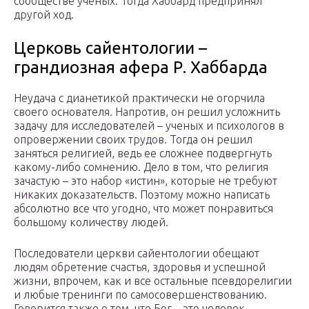
сообществе ученых. Тогда Хаббард предпринял
другой ход.
Церковь сайентологии –
грандиозная афера Р. Хаббарда
Неудача с дианетикой практически не огорчила
своего основателя. Напротив, он решил усложнить
задачу для исследователей – ученых и психологов в
опровержении своих трудов. Тогда он решил
заняться религией, ведь ее сложнее подвергнуть
какому-либо сомнению. Дело в том, что религия
зачастую – это набор «истин», которые не требуют
никаких доказательств. Поэтому можно написать
абсолютно все что угодно, что может понравиться
большому количеству людей.
Последователи церкви сайентологии обещают
людям обретение счастья, здоровья и успешной
жизни, впрочем, как и все остальные псевдорелигии
и любые тренинги по самосовершенствованию.
Говорится также о том, что Бог – это человек,