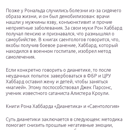
Позже у Рональда случились болезни из-за сидячего
образа жизни, и он был демобилизован: врачи
нашли у мужчины язву, конъюнктивит и прочие
неприятные заболевания. За свои муки Рон Хаббард
получал пенсию и признавался, что размышлял о
самоубийстве. В книгах саентологов говорится, что,
якобы получив боевое ранение, Хаббард, который
находился в военном госпитале, изобрел метод
самолечения.
Если конкретно говорить о дианетике, то после
неудачных попыток завербоваться в ФБР и ЦРУ
Хаббард оставил жену и детей, чтобы заняться
«магией». Этому поспособствовал Джек Парсонс,
ученик известного сатаниста Алистера Кроули.
Книги Рона Хаббарда «Дианетика» и «Саентология»
Суть дианетики заключается в следующем: методика
помогает снизить прошлые негативные эмоции,