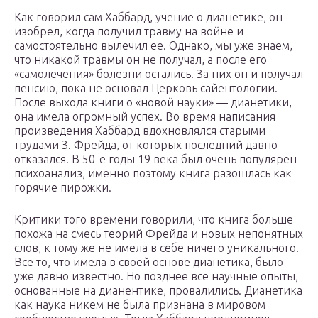
Как говорил сам Хаббард, учение о дианетике, он
изобрел, когда получил травму на войне и
самостоятельно вылечил ее. Однако, мы уже знаем,
что никакой травмы он не получал, а после его
«самолечения» болезни остались. За них он и получал
пенсию, пока не основал Церковь сайентологии.
После выхода книги о «новой науки» — дианетики,
она имела огромный успех. Во время написания
произведения Хаббард вдохновлялся старыми
трудами З. Фрейда, от которых последний давно
отказался. В 50-е годы 19 века был очень популярен
психоанализ, именно поэтому книга разошлась как
горячие пирожки.
Критики того времени говорили, что книга больше
похожа на смесь теорий Фрейда и новых непонятных
слов, к тому же не имела в себе ничего уникального.
Все то, что имела в своей основе дианетика, было
уже давно известно. Но позднее все научные опыты,
основанные на дианентике, провалились. Дианетика
как наука никем не была признана в мировом