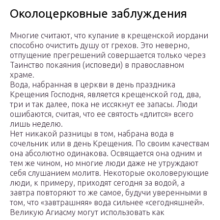
Околоцерковные заблуждения
Многие считают, что купание в крещенской иордани
способно очистить душу от грехов. Это неверно,
отпущение прегрешений совершается только через
Таинство покаяния (исповеди) в православном
храме.
Вода, набранная в церкви в день праздника
Крещения Господня, является крещенской год, два,
три и так далее, пока не иссякнут ее запасы. Люди
ошибаются, считая, что ее святость «длится» всего
лишь неделю.
Нет никакой разницы в том, набрана вода в
сочельник или в день Крещения. По своим качествам
она абсолютно одинакова. Освящается она одним и
тем же чином, но многие люди даже не утруждают
себя слушанием молитв. Некоторые околоверующие
люди, к примеру, приходят сегодня за водой, а
завтра повторяют то же самое, будучи уверенными в
том, что «завтрашняя» вода сильнее «сегодняшней».
Великую Агиасму могут использовать как