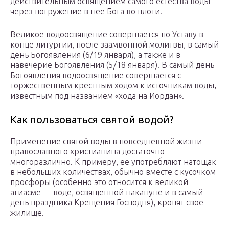
действительным освящением самого естества воды
через погружение в нее Бога во плоти.
Великое водоосвящение совершается по Уставу в
конце литургии, после заамвонной молитвы, в самый
день Богоявления (6/19 января), а также и в
навечерие Богоявления (5/18 января). В самый день
Богоявления водоосвящение совершается с
торжественным крестным ходом к источникам воды,
известным под названием «хода на Иордан».
Как пользоваться святой водой?
Применение святой воды в повседневной жизни
православного христианина достаточно
многоразлично. К примеру, ее употребляют натощак
в небольших количествах, обычно вместе с кусочком
просфоры (особенно это относится к великой
агиасме — воде, освященной накануне и в самый
день праздника Крещения Господня), кропят свое
жилище.