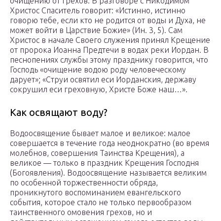
очищению от грехов. В разговоре с Никодимом
Христос Спаситель говорит: «Истинно, истинно
говорю тебе, если кто не родится от воды и Духа, не
может войти в Царствие Божие» (Ин. 3, 5). Сам
Христос в начале Своего служения принял Крещение
от пророка Иоанна Предтечи в водах реки Иордан. В
песнопениях службы этому празднику говорится, что
Господь «очищение водою роду человеческому
дарует»; «Струи освятил еси Иорданския, державу
сокрушил еси греховную, Христе Боже наш…».
Как освящают воду?
Водоосвящение бывает малое и великое: малое
совершается в течение года неоднократно (во время
молебнов, совершения Таинства Крещения), а
великое — только в праздник Крещения Господня
(Богоявления). Водоосвящение называется великим
по особенной торжественности обряда,
проникнутого воспоминанием евангельского
события, которое стало не только первообразом
таинственного омовения грехов, но и