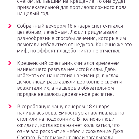
снегом, выпавшим на Крещение, то она будет
привлекательной для противоположного пола
на целый год.
Собранный вечером 18 января снег считался
целебным, лечебным. Люди придумывали
разнообразные способы лечения, которые им
помогали избавиться от недугов. Конечно же это
миф, но эффект плацебо никто не отменял.
Крещенский сочельник считался временем
наивысшего разгула нечистой силы. Дабы
избежать ее нашествия на жилища, в углах
домов люди расставляли церковные свечи и
возжигали их, а на дверь в обязательном
порядке вешалось деревянное распятие.
В серебряную чашу вечером 18 января
наливалась вода. Емкость устанавливалась на
стол или на подоконник. В полночь люди
ожидали, когда вода начнет колыхаться, что
означало раскрытие небес и схождение Духа
Святаго. В этот момент люди загадывали