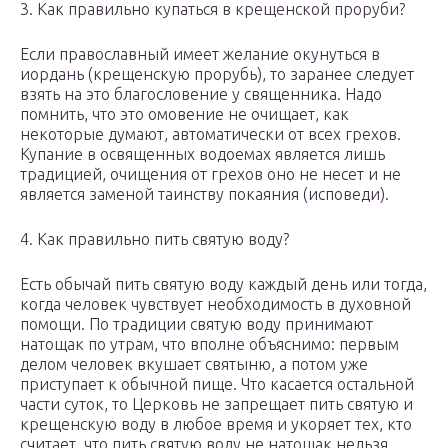
3. Как правильно купаться в крещенской проруби?
Если православный имеет желание окунуться в
иордань (крещенскую прорубь), то заранее следует
взять на это благословение у священника. Надо
помнить, что это омовение не очищает, как
некоторые думают, автоматически от всех грехов.
Купание в освященных водоемах является лишь
традицией, очищения от грехов оно не несет и не
является заменой таинству покаяния (исповеди).
4. Как правильно пить святую воду?
Есть обычай пить святую воду каждый день или тогда,
когда человек чувствует необходимость в духовной
помощи. По традиции святую воду принимают
натощак по утрам, что вполне объяснимо: первым
делом человек вкушает святыню, а потом уже
приступает к обычной пище. Что касается остальной
части суток, то Церковь не запрещает пить святую и
крещенскую воду в любое время и укоряет тех, кто
считает, что пить святую воду не натощак нельзя.