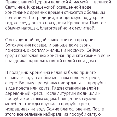
Православной Церкви великой Агиасмой — великой
Святыней. К крещенской освященной воде
христиане с древних времен относятся с большим
почтением. По традиции, крещенскую воду хранят
год, до следующего праздника Крещения. Пьют ее
обычно натощак, благоговейно и с молитвой.
С освященной водой священники в праздник
Богоявления посещали раньше дома своих
прихожан, окропляя жилища и их самих. Сейчас
среди православных христиан принято самим в день
праздника окроплять святой водой свои дома.
В праздник Крещения издавна было принято
освящать воду в любом местном водоеме: реке,
озере. Во льду прорубалась «иордань» — прорубь в
виде креста или круга. Рядом ставили аналой и
деревянный крест. После литургии люди шли к
проруби крестным ходом. Священник служил
молебен, трижды опускал в прорубь крест,
испрашивая на воду Божие благословение. После
этого все сельчане набирали из проруби святую