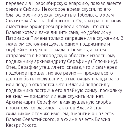
перевели в Новосибирскую епархию, поехал вместе
с ним в Сибирь. Некоторое время спустя, по его
благословению уехал служить в Тобольск, в храм
Святителя Иоанна Тобольского. Однако разногласия
с местным архиереем привели к тому, что отца
Власия хотели даже лишить сана, но добились у
Патриарха Пимена только запрещения в служении. В
тяжелом состоянии духа, в одном подряснике и
скуфейке он уехал сначала в Тюмень, а затем
отправился в Белгородскую область к известному
подвижнику архимандриту Серафиму (Тяпочкину).
Отец Серафим утешил его, сказав, что и сам через
подобное прошел, но все равно — прежде всего
должно быть послушание, а настоящая правда рано
или поздно откроется. Отец Власий попросил у
подвижника постричь его в тайную схиму, поскольку
не знал — придется ли еще служить или нет.
Архимандрит Серафим, видя душевную скорбь
просителя, согласился. Так отец Власий стал
схимником с тем же именем, в мантии он в честь
Власия Севастийского, а в схиме в честь Власия
Кесарийского.