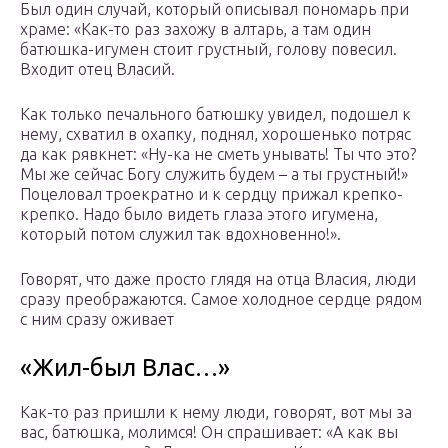
Был один случай, который описывал пономарь при
храме: «Как-то раз захожу в алтарь, а там один
батюшка-игумен стоит грустный, голову повесил.
Входит отец Власий.
Как только печального батюшку увидел, подошел к
нему, схватил в охапку, поднял, хорошенько потряс
да как рявкнет: «Ну-ка не сметь унывать! Ты что это?
Мы же сейчас Богу служить будем – а ты грустный!»
Поцеловал троекратно и к сердцу прижал крепко-
крепко. Надо было видеть глаза этого игумена,
который потом служил так вдохновенно!».
Говорят, что даже просто глядя на отца Власия, люди
сразу преображаются. Самое холодное сердце рядом
с ним сразу оживает
«Жил-был Влас…»
Как-то раз пришли к нему люди, говорят, вот мы за
вас, батюшка, молимся! Он спрашивает: «А как вы