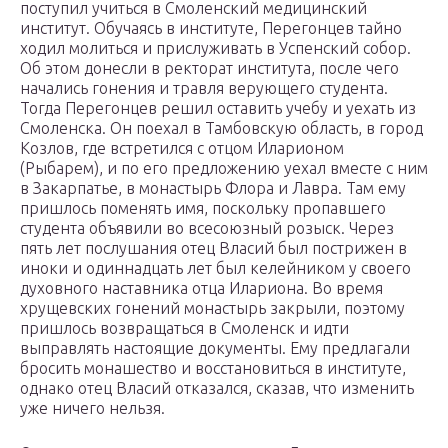
поступил учиться в Смоленский медицинский
институт. Обучаясь в институте, Перегонцев тайно
ходил молиться и прислуживать в Успенский собор.
Об этом донесли в ректорат института, после чего
начались гонения и травля верующего студента.
Тогда Перегонцев решил оставить учебу и уехать из
Смоленска. Он поехал в Тамбовскую область, в город
Козлов, где встретился с отцом Иларионом
(Рыбарем), и по его предложению уехал вместе с ним
в Закарпатье, в монастырь Флора и Лавра. Там ему
пришлось поменять имя, поскольку пропавшего
студента объявили во всесоюзный розыск. Через
пять лет послушания отец Власий был пострижен в
иноки и одиннадцать лет был келейником у своего
духовного наставника отца Илариона. Во время
хрущевских гонений монастырь закрыли, поэтому
пришлось возвращаться в Смоленск и идти
выправлять настоящие документы. Ему предлагали
бросить монашество и восстановиться в институте,
однако отец Власий отказался, сказав, что изменить
уже ничего нельзя.