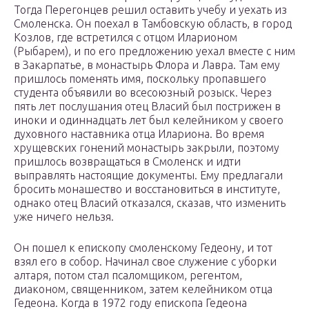
Тогда Перегонцев решил оставить учебу и уехать из
Смоленска. Он поехал в Тамбовскую область, в город
Козлов, где встретился с отцом Иларионом
(Рыбарем), и по его предложению уехал вместе с ним
в Закарпатье, в монастырь Флора и Лавра. Там ему
пришлось поменять имя, поскольку пропавшего
студента объявили во всесоюзный розыск. Через
пять лет послушания отец Власий был пострижен в
иноки и одиннадцать лет был келейником у своего
духовного наставника отца Илариона. Во время
хрущевских гонений монастырь закрыли, поэтому
пришлось возвращаться в Смоленск и идти
выправлять настоящие документы. Ему предлагали
бросить монашество и восстановиться в институте,
однако отец Власий отказался, сказав, что изменить
уже ничего нельзя.
Он пошел к епископу смоленскому Гедеону, и тот
взял его в собор. Начинал свое служение с уборки
алтаря, потом стал псаломщиком, регентом,
диаконом, священником, затем келейником отца
Гедеона. Когда в 1972 году епископа Гедеона