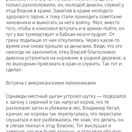
только рукоположили, он, молодой диакон, служил у
отца Власия в храме. Заметив в храме молодого
здорового парня, к тому стали приходить советские
чиновники и вымогать за него взятку. Мол, вместо
того, чтобы в комсомол вступать и в армию пойти, он
тут у вас тунеядствует и бабкам мозги пудрит. От
греха подальше от них откупились. Через какое-то
время они снова пришли за деньгами. Видя, что это
никогда не закончится, отец Власий благословил
дьякона устроиться на коровник в родной деревне, а
по выходным приезжать в храм и служить. Так тот и
сделал.
Встреча с американскими паломниками
Однажды местный цыган устроил шутку — подкрался
к загону с сиреной и так напугал коров, что те
разломали загон и убежали в лес. Владимир бегал,
кричал, но коровы так перепугались, что перестали
слушаться и все разбежались. Не зная, что делать, он
в слезах поехал к отцу Власию. Тот выслушал и
заверил, что все будет хорошо, и отправил обратно