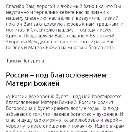
Спасибо Вам, дорогой и любимый батюшка, что Вы
неустанно и терпеливо ведете нас по жизни к
нашему спасению, наставляя и вразумляя. Низкий
поклон Вам за отцовскую любовь к нам, грешным, и
молитвы к Спасителю нашему – Господу Иисусу
Христу. Поздравляем Вас со славным 85-летием!
Здоровья Вам духовного и телесного! Храни Вас
Господь и Матерь Божия на многая и благая лета!
Таисия Чепурина
Россия – под благословением
Матери Божией
«У России все хорошо будет – над ней простирается
благословение Матери Божией. Россиян хранит
Богородица и будет хранить долгие годы. Но люди
забывают о том, что главное богатство – духовное. И
спасти душу свою можно только любовью и верой –
через путь крестоношения и покаяния. Идите в храм,
ко Христу и расскажите Богу о своих страданиях,