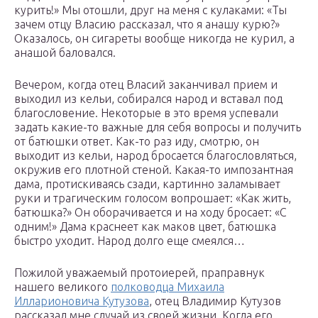
курить!» Мы отошли, друг на меня с кулаками: «Ты
зачем отцу Власию рассказал, что я анашу курю?»
Оказалось, он сигареты вообще никогда не курил, а
анашой баловался.
Вечером, когда отец Власий заканчивал прием и
выходил из кельи, собирался народ и вставал под
благословение. Некоторые в это время успевали
задать какие-то важные для себя вопросы и получить
от батюшки ответ. Как-то раз иду, смотрю, он
выходит из кельи, народ бросается благословляться,
окружив его плотной стеной. Какая-то импозантная
дама, протискиваясь сзади, картинно заламывает
руки и трагическим голосом вопрошает: «Как жить,
батюшка?» Он оборачивается и на ходу бросает: «С
одним!» Дама краснеет как маков цвет, батюшка
быстро уходит. Народ долго еще смеялся…
Пожилой уважаемый протоиерей, праправнук
нашего великого
полководца Михаила
Илларионовича Кутузова
, отец Владимир Кутузов
рассказал мне случай из своей жизни. Когда его