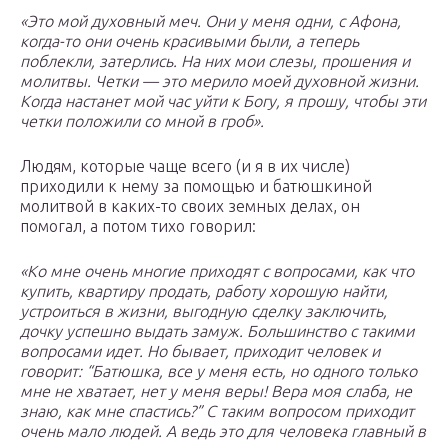
«Это мой духовный меч. Они у меня одни, с Афона,
когда-то они очень красивыми были, а теперь
поблекли, затерлись. На них мои слезы, прошения и
молитвы. Четки — это мерило моей духовной жизни.
Когда настанет мой час уйти к Богу, я прошу, чтобы эти
четки положили со мной в гроб».
Людям, которые чаще всего (и я в их числе)
приходили к нему за помощью и батюшкиной
молитвой в каких-то своих земных делах, он
помогал, а потом тихо говорил:
«Ко мне очень многие приходят с вопросами, как что
купить, квартиру продать, работу хорошую найти,
устроиться в жизни, выгодную сделку заключить,
дочку успешно выдать замуж. Большинство с такими
вопросами идет. Но бывает, приходит человек и
говорит: “Батюшка, все у меня есть, но одного только
мне не хватает, нет у меня веры! Вера моя слаба, не
знаю, как мне спастись?” С таким вопросом приходит
очень мало людей. А ведь это для человека главный в