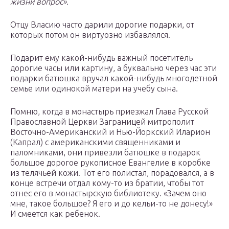
жизни вопрос».
Отцу Власию часто дарили дорогие подарки, от
которых потом он виртуозно избавлялся.
Подарит ему какой-нибудь важный посетитель
дорогие часы или картину, а буквально через час эти
подарки батюшка вручал какой-нибудь многодетной
семье или одинокой матери на учебу сына.
Помню, когда в монастырь приезжал Глава Русской
Православной Церкви Заграницей митрополит
Восточно-Американский и Нью-Йоркский Иларион
(Капрал) с американскими священниками и
паломниками, они привезли батюшке в подарок
большое дорогое рукописное Евангелие в коробке
из телячьей кожи. Тот его полистал, порадовался, а в
конце встречи отдал кому-то из братии, чтобы тот
отнес его в монастырскую библиотеку. «Зачем оно
мне, такое большое? Я его и до кельи-то не донесу!»
И смеется как ребенок.