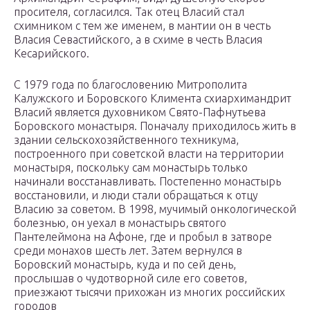
просителя, согласился. Так отец Власий стал
схимником с тем же именем, в мантии он в честь
Власия Севастийского, а в схиме в честь Власия
Кесарийского.
С 1979 года по благословению Митрополита
Калужского и Боровского Климента схиархимандрит
Власий является духовником Свято-Пафнутьева
Боровского монастыря. Поначалу приходилось жить в
здании сельскохозяйственного техникума,
построенного при советской власти на территории
монастыря, поскольку сам монастырь только
начинали восстанавливать. Постепенно монастырь
восстановили, и люди стали обращаться к отцу
Власию за советом. В 1998, мучимый онкологической
болезнью, он уехал в монастырь святого
Пантелеймона на Афоне, где и пробыл в затворе
среди монахов шесть лет. Затем вернулся в
Боровский монастырь, куда и по сей день,
прослышав о чудотворной силе его советов,
приезжают тысячи прихожан из многих российских
городов