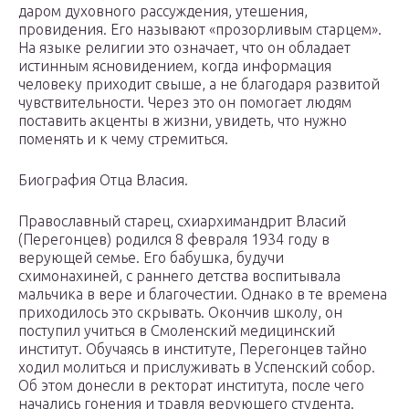
даром духовного рассуждения, утешения,
провидения. Его называют «прозорливым старцем».
На языке религии это означает, что он обладает
истинным ясновидением, когда информация
человеку приходит свыше, а не благодаря развитой
чувствительности. Через это он помогает людям
поставить акценты в жизни, увидеть, что нужно
поменять и к чему стремиться.
Биография Отца Власия.
Православный старец, схиархимандрит Власий
(Перегонцев) родился 8 февраля 1934 году в
верующей семье. Его бабушка, будучи
схимонахиней, с раннего детства воспитывала
мальчика в вере и благочестии. Однако в те времена
приходилось это скрывать. Окончив школу, он
поступил учиться в Смоленский медицинский
институт. Обучаясь в институте, Перегонцев тайно
ходил молиться и прислуживать в Успенский собор.
Об этом донесли в ректорат института, после чего
начались гонения и травля верующего студента.