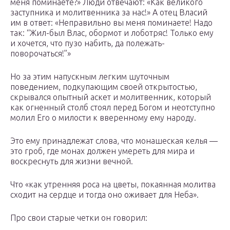
меня поминаете?» Люди отвечают: «Как великого
заступника и молитвенника за нас!» А отец Власий
им в ответ: «Неправильно вы меня поминаете! Надо
так: “Жил-был Влас, обормот и лоботряс! Только ему
и хочется, что пузо набить, да полежать-
поворочаться!”»
Но за этим напускным легким шуточным
поведением, подкупающим своей открытостью,
скрывался опытный аскет и молитвенник, который
как огненный столб стоял перед Богом и неотступно
молил Его о милости к вверенному ему народу.
Это ему принадлежат слова, что монашеская келья —
это гроб, где монах должен умереть для мира и
воскреснуть для жизни вечной.
Что «как утренняя роса на цветы, покаянная молитва
сходит на сердце и тогда оно оживает для Неба».
Про свои старые четки он говорил: