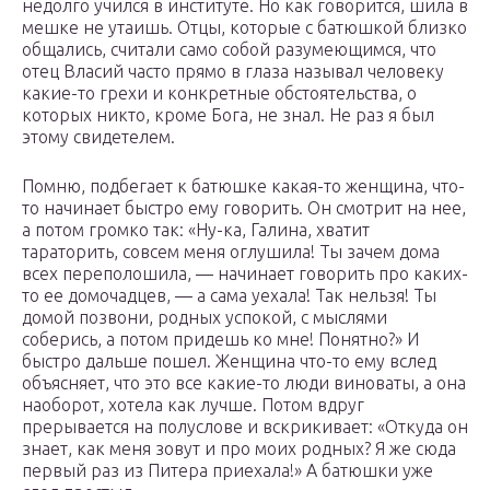
недолго учился в институте. Но как говорится, шила в
мешке не утаишь. Отцы, которые с батюшкой близко
общались, считали само собой разумеющимся, что
отец Власий часто прямо в глаза называл человеку
какие-то грехи и конкретные обстоятельства, о
которых никто, кроме Бога, не знал. Не раз я был
этому свидетелем.
Помню, подбегает к батюшке какая-то женщина, что-
то начинает быстро ему говорить. Он смотрит на нее,
а потом громко так: «Ну-ка, Галина, хватит
тараторить, совсем меня оглушила! Ты зачем дома
всех переполошила, — начинает говорить про каких-
то ее домочадцев, — а сама уехала! Так нельзя! Ты
домой позвони, родных успокой, с мыслями
соберись, а потом придешь ко мне! Понятно?» И
быстро дальше пошел. Женщина что-то ему вслед
объясняет, что это все какие-то люди виноваты, а она
наоборот, хотела как лучше. Потом вдруг
прерывается на полуслове и вскрикивает: «Откуда он
знает, как меня зовут и про моих родных? Я же сюда
первый раз из Питера приехала!» А батюшки уже