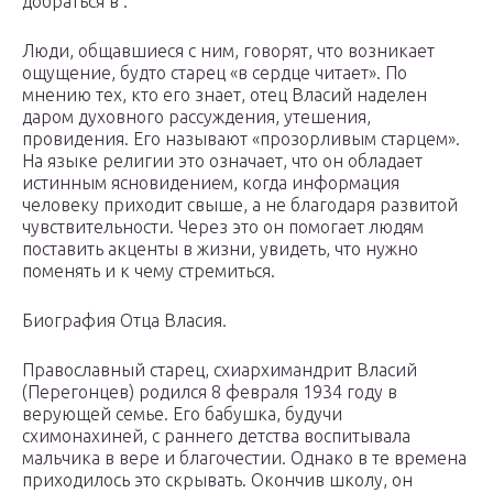
добраться в .
Люди, общавшиеся с ним, говорят, что возникает
ощущение, будто старец «в сердце читает». По
мнению тех, кто его знает, отец Власий наделен
даром духовного рассуждения, утешения,
провидения. Его называют «прозорливым старцем».
На языке религии это означает, что он обладает
истинным ясновидением, когда информация
человеку приходит свыше, а не благодаря развитой
чувствительности. Через это он помогает людям
поставить акценты в жизни, увидеть, что нужно
поменять и к чему стремиться.
Биография Отца Власия.
Православный старец, схиархимандрит Власий
(Перегонцев) родился 8 февраля 1934 году в
верующей семье. Его бабушка, будучи
схимонахиней, с раннего детства воспитывала
мальчика в вере и благочестии. Однако в те времена
приходилось это скрывать. Окончив школу, он