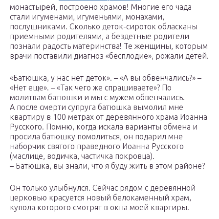
монастырей, построено храмов! Многие его чада
стали игуменами, игуменьями, монахами,
послушниками. Сколько деток-сироток обласканы
приемными родителями, а бездетные родители
познали радость материнства! Те женщины, которым
врачи поставили диагноз «бесплодие», рожали детей.
«Батюшка, у нас нет деток». – «А вы обвенчались?» –
«Нет еще». – «Так чего же спрашиваете»? По
молитвам батюшки и мы с мужем обвенчались.
А после смерти супруга батюшка вымолил мне
квартиру в 100 метрах от деревянного храма Иоанна
Русского. Помню, когда искала варианты обмена и
просила батюшку помолиться, он подарил мне
наборчик святого праведного Иоанна Русского
(маслице, водичка, частичка покровца).
– Батюшка, вы знали, что я буду жить в этом районе?
Он только улыбнулся. Сейчас рядом с деревянной
церковью красуется новый белокаменный храм,
купола которого смотрят в окна моей квартиры.