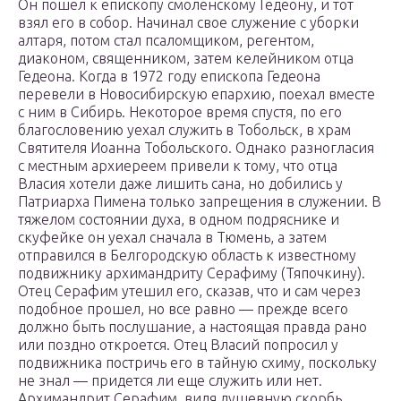
Он пошел к епископу смоленскому Гедеону, и тот
взял его в собор. Начинал свое служение с уборки
алтаря, потом стал псаломщиком, регентом,
диаконом, священником, затем келейником отца
Гедеона. Когда в 1972 году епископа Гедеона
перевели в Новосибирскую епархию, поехал вместе
с ним в Сибирь. Некоторое время спустя, по его
благословению уехал служить в Тобольск, в храм
Святителя Иоанна Тобольского. Однако разногласия
с местным архиереем привели к тому, что отца
Власия хотели даже лишить сана, но добились у
Патриарха Пимена только запрещения в служении. В
тяжелом состоянии духа, в одном подряснике и
скуфейке он уехал сначала в Тюмень, а затем
отправился в Белгородскую область к известному
подвижнику архимандриту Серафиму (Тяпочкину).
Отец Серафим утешил его, сказав, что и сам через
подобное прошел, но все равно — прежде всего
должно быть послушание, а настоящая правда рано
или поздно откроется. Отец Власий попросил у
подвижника постричь его в тайную схиму, поскольку
не знал — придется ли еще служить или нет.
Архимандрит Серафим, видя душевную скорбь