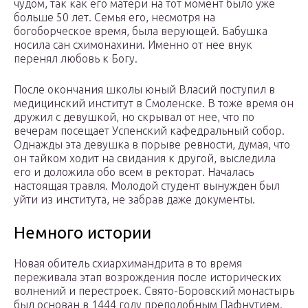
чудом, так как его матери на тот момент было уже
больше 50 лет. Семья его, несмотря на
богоборческое время, была верующей. Бабушка
носила сан схимонахини. Именно от нее внук
перенял любовь к Богу.
После окончания школы юный Власий поступил в
медицинский институт в Смоленске. В тоже время он
дружил с девушкой, но скрывал от нее, что по
вечерам посещает Успенский кафедральный собор.
Однажды эта девушка в порыве ревности, думая, что
он тайком ходит на свидания к другой, выследила
его и доложила обо всем в ректорат. Началась
настоящая травля. Молодой студент вынужден был
уйти из института, не забрав даже документы.
Немного истории
Новая обитель схиархимандрита в то время
переживала этап возрождения после исторических
волнений и перестроек. Свято-Боровский монастырь
был основан в 1444 году преподобным Пафнутием.