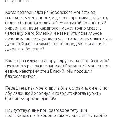
след простыл.
Когда возвращался из Боровского монастыря,
настоятель меня первым делом спрашивал: «Ну что,
сильно батюшка обличал?» Если какой-то опытный
хирург или врач-кардиолог может точно сказать
человеку о его болезни и назначить правильное
лечение, так чему удивляться, что человек опытный в
духовной жизни может точно определять и лечить
духовные болезни?
Как-то раз идем по двору с другом, который со мной
несколько раз за компанию в Боровский монастырь
ездил, навстречу отец Власий. Мы подошли
благословиться.
Перед тем, как моего друга благословить, он его по
лбу ладошкой хлопнул и говорит: «Когда курить
бросишь? Бросай, давай!»
Присутствующие при разговоре тетушки
поддакивают: «Нехорошо такому красивому парню