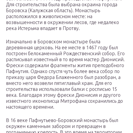
Для строительства была выбрана окраина города
Боровска (Калужская область). Монастырь
расположился в живописном месте: на
возвышенности в окружении лесов, где недалеко
река Истерьма впадает в Протву.
Изначально в Боровском монастыре была
деревянная церковь. На ее месте в 1467 году был
построен белокаменный Рождественский собор. Его
расписывал известный в то время мастер Дионисий.
Фрески содержали фрагменты жития преподобного
Пафнутия. Однако спустя чуть более века собор по
приказу царя Федора Блаженного был разобран, а
вместо него возвели пятиглавый храм. Для его
строительства использовали балки с росписью 15
века. Благодаря этому фрески Дионисия и другого
известного иконописца Митрофана сохранились до
настоящего времени.
В 16 веке Пафнутьево-Боровский монастырь был
окружен каменным забором и превращен в
пограничную крепость. В это время на территории