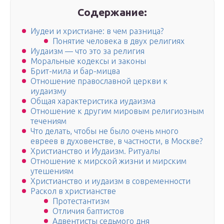
Содержание:
Иудеи и христиане: в чем разница?
Понятие человека в двух религиях
Иудаизм — что это за религия
Моральные кодексы и законы
Брит-мила и бар-мицва
Отношение православной церкви к
иудаизму
Общая характеристика иудаизма
Отношение к другим мировым религиозным
течениям
Что делать, чтобы не было очень много
евреев в духо­вен­стве, в част­но­сти, в Москве?
Христианство и Иудаизм. Ритуалы
Отношение к мирской жизни и мирским
утешениям
Христианство и иудаизм в современности
Раскол в христианстве
Протестантизм
Отличия баптистов
Адвентисты седьмого дня