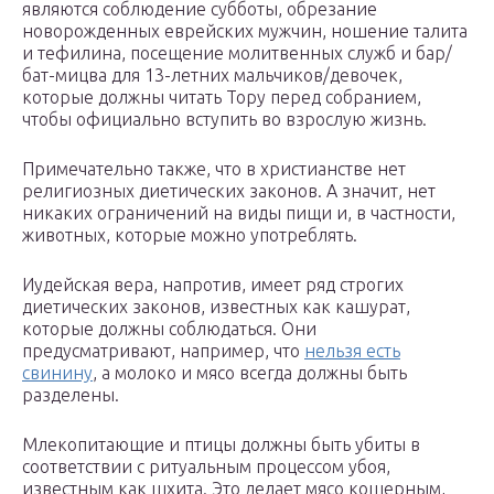
являются соблюдение субботы, обрезание
новорожденных еврейских мужчин, ношение талита
и тефилина, посещение молитвенных служб и бар/
бат-мицва для 13-летних мальчиков/девочек,
которые должны читать Тору перед собранием,
чтобы официально вступить во взрослую жизнь.
Примечательно также, что в христианстве нет
религиозных диетических законов. А значит, нет
никаких ограничений на виды пищи и, в частности,
животных, которые можно употреблять.
Иудейская вера, напротив, имеет ряд строгих
диетических законов, известных как кашурат,
которые должны соблюдаться. Они
предусматривают, например, что
нельзя есть
свинину
, а молоко и мясо всегда должны быть
разделены.
Млекопитающие и птицы должны быть убиты в
соответствии с ритуальным процессом убоя,
известным как шхита. Это делает мясо кошерным,