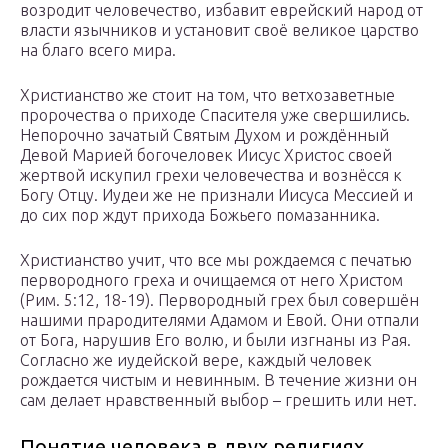
возродит человечество, избавит еврейский народ от
власти язычников и установит своё великое царство
на благо всего мира.
Христианство же стоит на том, что ветхозаветные
пророчества о приходе Спасителя уже свершились.
Непорочно зачатый Святым Духом и рождённый
Девой Марией богочеловек Иисус Христос своей
жертвой искупил грехи человечества и вознёсся к
Богу Отцу. Иудеи же не признали Иисуса Мессией и
до сих пор ждут прихода Божьего помазанника.
Христианство учит, что все мы рождаемся с печатью
первородного греха и очищаемся от него Христом
(Рим. 5:12, 18-19). Первородный грех был совершён
нашими прародителями Адамом и Евой. Они отпали
от Бога, нарушив Его волю, и были изгнаны из Рая.
Согласно же иудейской вере, каждый человек
рождается чистым и невинным. В течение жизни он
сам делает нравственный выбор – грешить или нет.
Понятие человека в двух религиях