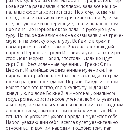
разных куль­тур, языков, исто­рий, народ­но­стей. Цер­
ковь всегда раз­ви­вала и под­дер­жи­вала все наци­о­
наль­ные формы хри­сти­ан­ства. Поэтому, когда мы
празд­но­вали тыся­че­ле­тие хри­сти­ан­ства на Руси, мы
все, веру­ю­щие и неве­ру­ю­щие, знали, какое огром­
ное вли­я­ние Цер­ковь ока­зы­вала на рус­скую куль­
туру. Но такое же вли­я­ние она ока­зы­вала и на гре­че­
скую, и на рим­скую куль­туру. Вой­дите в храм и
посмот­рите, какой огром­ный вклад внес каждый
народ в Цер­ковь. О роли Изра­иля я уже сказал: Хри­
стос, Дева Мария, Павел, апо­столы. Дальше идут
сирийцы: бес­чис­лен­ные муче­ники. Греки: Отцы
Церкви. Ита­лийцы: бес­чис­лен­ные муче­ники. Нет
народа, кото­рый не внес бы своего вклада в огром­
ное и гран­ди­оз­ное здание Церкви. Каждый святой
имеет свое оте­че­ство, свою куль­туру. И для нас,
живу­щих, по воле Божией, в мно­го­на­ци­о­наль­ном
госу­дар­стве, хри­сти­ан­ское умение любить, ува­жать,
чтить другие народы явля­ется не каким-то празд­ным
допол­не­нием, а жиз­нен­ной необ­хо­ди­мо­стью. Ибо
тот, кто не ува­жает чужого народа, не ува­жает себя.
Народ, ува­жа­ю­щий себя, всегда будет ува­жи­тельно
отно­ситься к другим наро­дам, подобно тому как