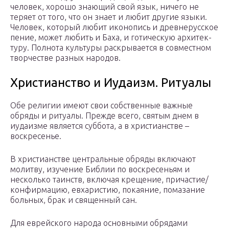
чело­век, хорошо зна­ю­щий свой язык, ничего не
теряет от того, что он знает и любит другие языки.
Чело­век, кото­рый любит ико­но­пись и древ­не­рус­ское
пение, может любить и Баха, и готи­че­скую архи­тек­
туру. Пол­нота куль­туры рас­кры­ва­ется в сов­мест­ном
твор­че­стве разных наро­дов.
Христианство и Иудаизм. Ритуалы
Обе религии имеют свои собственные важные
обряды и ритуалы. Прежде всего, святым днем в
иудаизме является суббота, а в христианстве –
воскресенье.
В христианстве центральные обряды включают
молитву, изучение Библии по воскресеньям и
несколько таинств, включая крещение, причастие/
конфирмацию, евхаристию, покаяние, помазание
больных, брак и священный сан.
Для еврейского народа основными обрядами