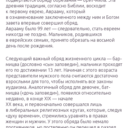
подвергаются обряду обрезания — брит-мила. Эта
древняя традиция, согласно Библии, восходит
к первому еврею, Аврааму, который
в ознаменование заключенного между ним и Богом
завета впервые совершил обряд.
Аврааму было 99 лет — следовательно, стать евреем
никогда не поздно. Мальчиков, родившихся
в еврейских семьях, принято обрезать на восьмой
день после рождения.
Следующий важный обряд жизненного цикла — бар-
мицва (дословно «сын запо­веди»), мальчики проходят
его по достижении 13 лет. Начиная с этого воз­раста
представители мужского пола считаются достаточно
взрослыми для того, чтобы исполнять все законы
иудаизма. Аналогичный обряд для девочек, бат-
мицва («дочь заповеди»), появился относительно
недавно, в конце XIX — на­чале
XX века, и первоначально совершался лишь
в либеральных религиозных кругах, которые, следуя
«духу времени», стремились уравнять в правах
женщин и мужчин. У этого обряда было немало
противников, но постепенно он пере­шел в разряд