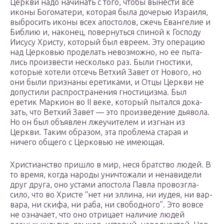
Церкви надо начи­нать с того, чтобы выне­сти все
иконы Бого­ма­тери, кото­рая была доче­рью Изра­иля,
выбро­сить иконы всех апо­сто­лов, сжечь Еван­ге­лие и
Библию и, нако­нец, повер­нуться спиной к Гос­поду
Иисусу Христу, кото­рый был евреем. Эту опе­ра­цию
над Цер­ко­вью про­де­лать невоз­можно, но ее пыта­
лись про­из­ве­сти несколько раз. Были гно­стики,
кото­рые хотели отсечь Ветхий Завет от Нового, но
они были при­знаны ере­ти­ками, и Отцы Церкви не
допу­стили рас­про­стра­не­ния гно­сти­цизма. Был
еретик Мар­кион во II веке, кото­рый пытался дока­
зать, что Ветхий Завет — это про­из­ве­де­ние дья­вола.
Но он был объ­яв­лен лже­учи­те­лем и изгнан из
Церкви. Таким обра­зом, эта про­блема старая и
ничего общего с Цер­ко­вью не име­ю­щая.
Хри­сти­ан­ство пришло в мир, неся брат­ство людей. В
то время, когда народы уни­что­жали и нена­ви­дели
друг друга, оно устами апо­стола Павла про­воз­гла­
сило, что во Христе “нет ни эллина, ни иудея, ни вар­
вара, ни скифа, ни раба, ни сво­бод­ного”. Это вовсе
не озна­чает, что оно отри­цает нали­чие людей