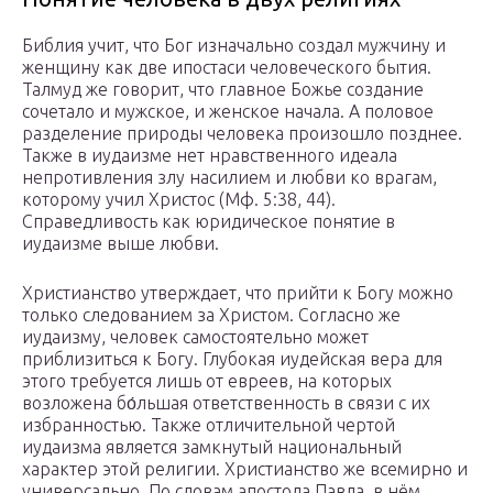
Библия учит, что Бог изначально создал мужчину и
женщину как две ипостаси человеческого бытия.
Талмуд же говорит, что главное Божье создание
сочетало и мужское, и женское начала. А половое
разделение природы человека произошло позднее.
Также в иудаизме нет нравственного идеала
непротивления злу насилием и любви ко врагам,
которому учил Христос (Мф. 5:38, 44).
Справедливость как юридическое понятие в
иудаизме выше любви.
Христианство утверждает, что прийти к Богу можно
только следованием за Христом. Согласно же
иудаизму, человек самостоятельно может
приблизиться к Богу. Глубокая иудейская вера для
этого требуется лишь от евреев, на которых
возложена бо́льшая ответственность в связи с их
избранностью. Также отличительной чертой
иудаизма является замкнутый национальный
характер этой религии. Христианство же всемирно и
универсально. По словам апостола Павла, в нём