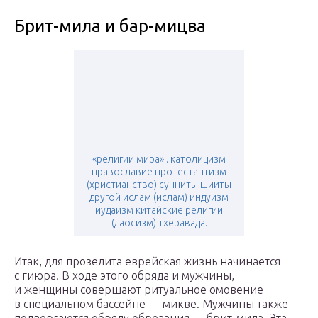
Брит-мила и бар-мицва
«религии мира».. католицизм
православие протестантизм
(христианство) сунниты шииты
другой ислам (ислам) индуизм
иудаизм китайские религии
(даосизм) тхеравада.
Итак, для прозелита еврейская жизнь начинается
с гиюра. В ходе этого обря­да и мужчины,
и женщины совершают ритуальное омовение
в специальном бас­сейне — микве. Мужчины также