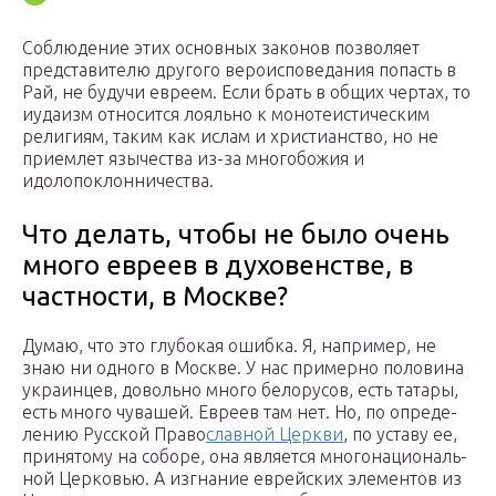
Соблюдение этих основных законов позволяет
представителю другого вероисповедания попасть в
Рай, не будучи евреем. Если брать в общих чертах, то
иудаизм относится лояльно к монотеистическим
религиям, таким как ислам и христианство, но не
приемлет язычества из-за многобожия и
идолопоклонничества.
Что делать, чтобы не было очень
много евреев в духо­вен­стве, в
част­но­сти, в Москве?
Думаю, что это глу­бо­кая ошибка. Я, напри­мер, не
знаю ни одного в Москве. У нас при­мерно поло­вина
укра­ин­цев, довольно много бело­ру­сов, есть татары,
есть много чува­шей. Евреев там нет. Но, по опре­де­
ле­нию Рус­ской Пра­во­
слав­ной Церкви
, по уставу ее,
при­ня­тому на соборе, она явля­ется мно­го­на­ци­о­наль­
ной Цер­ко­вью. А изгна­ние еврей­ских эле­мен­тов из