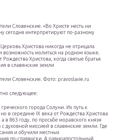
ели Словенские. «Во Христе несть ни
ину сегодня интерпретируют по-разному
 Церковь Христова никогда не отрицала
и возможность молиться на родном языке.
от Рождества Христова, когда святые братья
ия в славянские земли
ли Словенские. Фото: pravoslavie.ru
стно следующее:
реческого города Солуни. Их путь к
о в середине IX века от Рождества Христова
а в 863 году, по просьбе моравского князя
 с духовной миссией в славянские земли. Где
сания и обучили местных
ния по-славянски. А равноапостольный