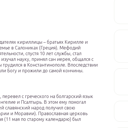
здателях кириллицы – братьях Кирилле и
емье в Салониках (Греция). Мефодий
тельности, спустя 10 лет службы, стал
 изучал науку, принял сан иерея, общался с
 трудился в Константинополе. Впоследствии
жили Богу и прожили до самой кончины.
, перевел с греческого на болгарский язык
нгелие и Псалтырь. В этом ему помогал
ей славянский народ получил свою
арии и Моравии). Православная церковь
ая (11 мая по старому календарю) был