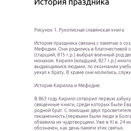
История праздника
Рисунок 1. Рукописная славянская книга
История праздника связана с памятью о со
Мефодии. Они родились в благочестивой с
(старший, 815 г.р.) выбрал военный род дея
монахом. Кирилл (младший, 827 г.р.) много
выдающимися людьми, по окончании учебы
уехал к брату. В храме они молились, слу
История Кирилла и Мефодия:
В 863 году Кирилл сотворил первую азбуку
священные книги, среди которых были Ева
родной брат. С помощью двух просветител
письменность (первыми были люди в Болг
объявила их чудотворцами. Уже в XI в. 24 м
обозначен, как день памяти этих святых.