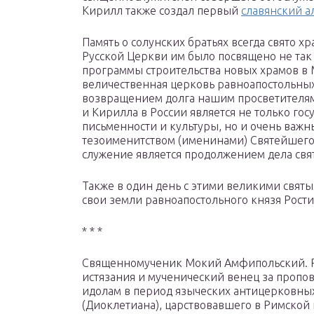
Кирилл также создал первый
славянский а
Память о солунских братьях всегда свято х
Русской Церкви им было посвящено не так м
программы строительства новых храмов в 
величественная церковь равноапостольных
возвращением долга нашим просветителям
и Кирилла в России является не только го
письменности и культуры, но и очень важ
тезоименитством (именинами) Святейшего
служение является продолжением дела свя
Также в один день с этими великими свят
свои земли равноапостольного князя Рост
* * *
Священномученик Мокий Амфипольский. Р
истязания и мученический венец за пропо
идолам в период языческих антицерковны
(Диоклетиана), царствовавшего в Римской 