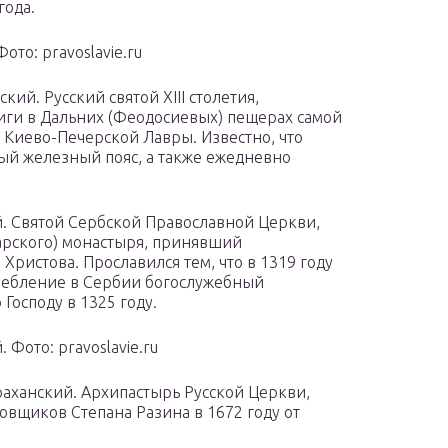
года.
о: pravoslavie.ru
й. Русский святой XIII столетия,
ги в Дальних (Феодосиевых) пещерах самой
 Киево-Печерской Лавры. Известно, что
ый железный пояс, а также ежедневно
. Святой Сербской Православной Церкви,
арского) монастыря, принявший
 Христова. Прославился тем, что в 1319 году
требление в Сербии богослужебный
Господу в 1325 году.
Фото: pravoslavie.ru
аханский. Архипастырь Русской Церкви,
вщиков Степана Разина в 1672 году от