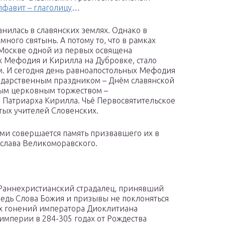
лфавит – глаголицу
…
ранилась в славянских землях. Однако в
ного святынь. А потому то, что в рамках
Москве одной из первых освящена
 Мефодия и Кирилла на Дубровке, стало
. И сегодня день равноапостольных Мефодия
сударственным праздником – Днём славянской
ным церковным торжеством –
 Патриарха Кирилла. Чьё Первосвятительское
тых учителей Словенских.
ыми совершается память призвавшего их в
ислава Великоморавского.
аннехристианский страдалец, принявший
ведь Слова Божия и призывы не поклоняться
х гонений императора Диоклитиана
империи в 284-305 годах от Рождества