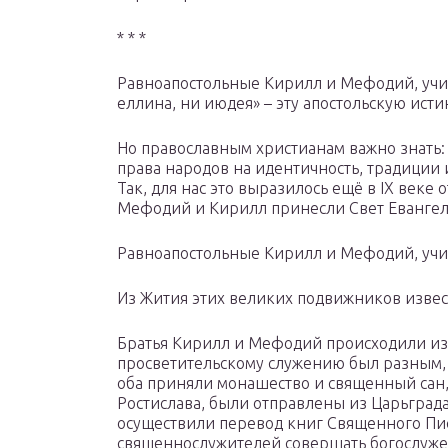
* * *
Равноапостольные Кирилл и Мефодий, учит
еллина, ни июдея» – эту апостольскую ист
Но православным христианам важно знать:
права народов на идентичность, традиции 
Так, для нас это выразилось ещё в IX веке 
Мефодий и Кирилл принесли Свет Евангел
Равноапостольные Кирилл и Мефодий, учите
Из Жития этих великих подвижников изве
Братья Кирилл и Мефодий происходили из г
просветительскому служению был разным, н
оба приняли монашество и священный сан, 
Ростислава, были отправлены из Царьграда
осуществили перевод книг Священного Пи
священнослужителей совершать богослуже