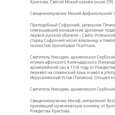
Христова. Святой Мокий казнён около 295 
Священномученик Мокий Амфипольский. Фот
Преподобный Софроний, затворник Печерски
совершавший монашеские духовные подви
первой русской обители – Свято-Успенской
старец Софроний носил власяницу и тяжёл
полностью прочитывал Псалтырь.
Святитель Никодим, архиепископ Сербский
игумен афонского Хилендарского (Хиланд
архиерейский сан в 1316 году от Рождества
перевёл на славянский язык и ввёл в упо
Иерусалимский Устав (Типикон). Отошёл ко 
Святитель Никодим, архиепископ Сербский. 
Священномученик Иосиф, митрополит Астр
принявший мученическую кончину от бунто
Рождества Христова.