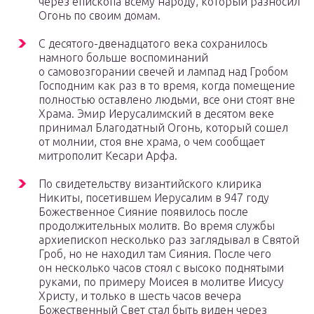
через епископа всему народу, который разносил
Огонь по своим домам.
С десятого-двенадцатого века сохранилось
намного больше воспоминаний
о самовозгорании свечей и лампад над Гробом
Господним как раз в то время, когда помещение
полностью оставлено людьми, все они стоят вне
Храма. Эмир Иерусалимский в десятом веке
принимал Благодатный Огонь, который сошел
от молнии, стоя вне храма, о чем сообщает
митрополит Кесари Арфа.
По свидетельству византийского клирика
Никиты, посетившем Иерусалим в 947 году
Божественное Сияние появилось после
продолжительных молитв. Во время службы
архиепископ несколько раз заглядывал в Святой
Гроб, но не находил там Сияния. После чего
он несколько часов стоял с высоко поднятыми
руками, по примеру Моисея в молитве Иисусу
Христу, и только в шесть часов вечера
Божественный Свет стал быть виден через