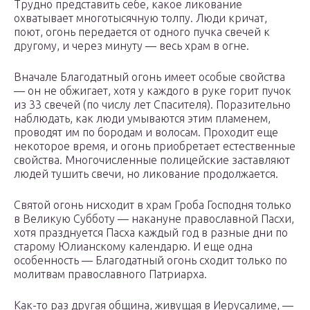
Трудно представить себе, какое ликование
охватывает многотысячную толпу. Люди кричат,
поют, огонь передается от одного пучка свечей к
другому, и через минуту — весь храм в огне.
Вначале Благодатный огонь имеет особые свойства
— он не обжигает, хотя у каждого в руке горит пучок
из 33 свечей (по числу лет Спасителя). Поразительно
наблюдать, как люди умываются этим пламенем,
проводят им по бородам и волосам. Проходит еще
некоторое время, и огонь приобретает естественные
свойства. Многочисленные полицейские заставляют
людей тушить свечи, но ликование продолжается.
Святой огонь нисходит в храм Гроба Господня только
в Великую Субботу — накануне православной Пасхи,
хотя празднуется Пасха каждый год в разные дни по
старому Юлианскому календарю. И еще одна
особенность — Благодатный огонь сходит только по
молитвам православного Патриарха.
Как-то раз другая община, живущая в Иерусалиме, —