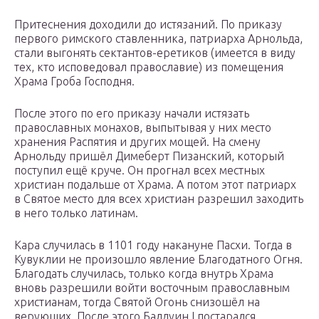
Притеснения доходили до истязаний. По приказу
первого римского ставленника, патриарха Арнольда,
стали выгонять сектантов-еретиков (имеется в виду
тех, кто исповедовал православие) из помещения
Храма Гроба Господня.
После этого по его приказу начали истязать
православных монахов, выпытывая у них место
хранения Распятия и других мощей. На смену
Арнольду пришёл Димеберт Пизанский, который
поступил ещё круче. Он прогнал всех местных
христиан подальше от Храма. А потом этот патриарх
в Святое место для всех христиан разрешил заходить
в него только латинам.
Кара случилась в 1101 году накануне Пасхи. Тогда в
Кувуклии не произошло явление Благодатного Огня.
Благодать случилась, только когда внутрь Храма
вновь разрешили войти восточным православным
христианам, тогда Святой Огонь снизошёл на
верующих. После этого Балдуин I постарался