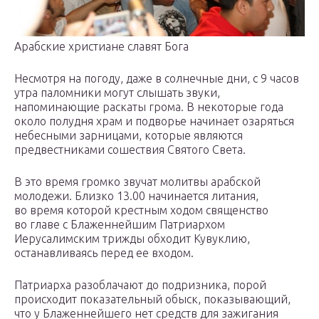
Арабские христиане славят Бога
Несмотря на погоду, даже в солнечные дни, с 9 часов
утра паломники могут слышать звуки,
напоминающие раскаты грома. В некоторые года
около полудня храм и подворье начинает озаряться
небесными зарницами, которые являются
предвестниками сошествия Святого Света.
В это время громко звучат молитвы арабской
молодежи. Близко 13.00 начинается литания,
во время которой крестным ходом священство
во главе с Блаженнейшим Патриархом
Иерусалимским трижды обходит Кувуклию,
останавливаясь перед ее входом.
Патриарха разоблачают до подризника, порой
происходит показательный обыск, показывающий,
что у Блаженнейшего нет средств для зажигания