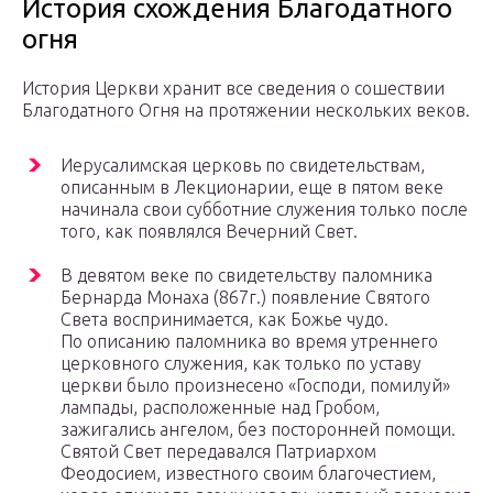
История схождения Благодатного
огня
История Церкви хранит все сведения о сошествии
Благодатного Огня на протяжении нескольких веков.
Иерусалимская церковь по свидетельствам,
описанным в Лекционарии, еще в пятом веке
начинала свои субботние служения только после
того, как появлялся Вечерний Свет.
В девятом веке по свидетельству паломника
Бернарда Монаха (867г.) появление Святого
Света воспринимается, как Божье чудо.
По описанию паломника во время утреннего
церковного служения, как только по уставу
церкви было произнесено «Господи, помилуй»
лампады, расположенные над Гробом,
зажигались ангелом, без посторонней помощи.
Святой Свет передавался Патриархом
Феодосием, известного своим благочестием,