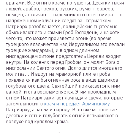
вратами. Все огни в храме потушены. Десятки тысяч
людей: арабов, греков, русских, румын, евреев,
немцев, англичан — паломников со всего мира — в
напряженном молчании следят за Патриархом.
Патриарх разоблачается, полицейские тщательно
обыскивают его и самый Гроб Господень, ища хоть
чего-то, что может произвести огонь (во время
турецкого владычества над Иерусалимом это делали
турецкие жандармы), и в одном длинном
ниспадающем хитоне предстоятель Церкви входит
внутрь. На коленях перед Гробом, он молит Бога о
ниспослании Святого огня. Долго длится иногда его
молитва… И вдруг на мраморной плите гроба
появляется как бы огненная роса в виде шариков
голубоватого цвета. Святейший прикасается к ним
ваткой, и она воспламеняется. Этим прохладным
огнем Патриарх зажигает лампаду и свечи, которые
затем выносит в
храм и передает Армянскому
Патриарху, а затем и народу. В это же мгновение
десятки и сотни голубоватых огней вспыхивают в
воздухе под куполом храма.