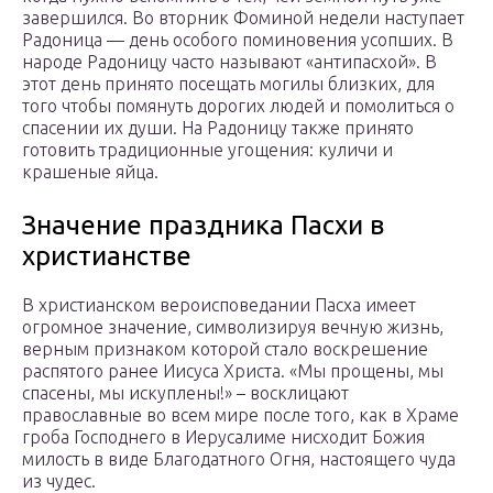
завершился. Во вторник Фоминой недели наступает
Радоница — день особого поминовения усопших. В
народе Радоницу часто называют «антипасхой». В
этот день принято посещать могилы близких, для
того чтобы помянуть дорогих людей и помолиться о
спасении их души. На Радоницу также принято
готовить традиционные угощения: куличи и
крашеные яйца.
Значение праздника Пасхи в
христианстве
В христианском вероисповедании Пасха имеет
огромное значение, символизируя вечную жизнь,
верным признаком которой стало воскрешение
распятого ранее Иисуса Христа. «Мы прощены, мы
спасены, мы искуплены!» – восклицают
православные во всем мире после того, как в Храме
гроба Господнего в Иерусалиме нисходит Божия
милость в виде Благодатного Огня, настоящего чуда
из чудес.