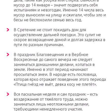
дела, такие как уборка или стирка. Выносить
мусор до 14 января – значит подвергать себя
испытаниям и невзгодам. Именно 14 числа весь
мусор выносили на улицу и сжигали, чтобы зло и
бесы не беспокоили семью весь год.
В Сретение не стоит покидать дом для
осуществление дальней поездки. Это сулит не
скорое возвращение домой и долгая задержка в
пути по разным причинам.
В праздник Благовещения и в Вербное
Воскресенье до самого вечера не следует
заниматься домашними делами, копаться в
земле. Именно в этот период начинают
просыпаться змеи. В народе есть пословица,
которая ярко отражает поведение этого периода
«Птица гнёзд не вьёт, девка косу не плетёт».
Вся пасхальная неделя и сам праздник – есть
воздержание от тяжёлого труда, можно
заниматься лишь неотложными делами,
требующими немедленного участия.