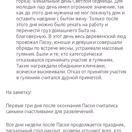
горка). Финальный день Светлой седмицы. Для
молодых пар день имел огромное значение, так
как до этого дня мужчина не мог покинуть дом и
оставить наедине с бытом жену. Только после
этого дня можно было уехать на работу и
перенести груз домашнего быта на
благоверную. В этот день весь деревенский люд
провожал Пасху, юноши и девушки совершали
обряды по встрече весны, устраивали массовые
гуляния. Были и те, кто категорически
отказывался принимать участие в гуляниях.
Таких награждали обидными кличками,
всячески высмеивали. Отказ от принятия участия
в гуляниях считался дурной приметой.
На заметку!
Первые три дня после окончания Пасхи считались
самыми счастливыми для развлечений.
Все дни недели после Пасхи продолжается праздник,
пасхальный стол накрыт, хозяева угощают всех, кто