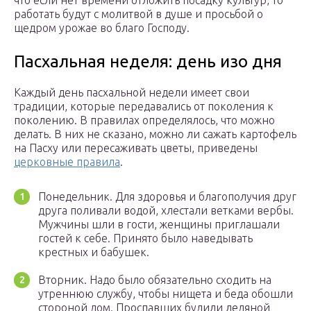
что если нет времени отложить посадку культур, то
работать будут с молитвой в душе и просьбой о
щедром урожае во благо Господу.
Пасхальная неделя: день изо дня
Каждый день пасхальной недели имеет свои
традиции, которые передавались от поколения к
поколению. В правилах определялось, что можно
делать. В них не сказано, можно ли сажать картофель
на Пасху или пересаживать цветы, приведены
церковные правила
.
Понедельник. Для здоровья и благополучия друг
друга поливали водой, хлестали ветками вербы.
Мужчины шли в гости, женщины приглашали
гостей к себе. Принято было наведывать
крестных и бабушек.
Вторник. Надо было обязательно сходить на
утреннюю службу, чтобы нищета и беда обошли
стороной дом. Проспавших будили ледяной