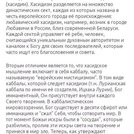
(хасидим). Хасидизм разделяется на множество
династических сект, каждая из которых названа в
честь европейского города её происхождения:
любавический хасидизм, например, возник в городе
Любавичи в России, близ современной Беларуси.
Каждой сектой управляет её ребе, человек,
считающийся уникальным духовным авторитетом и
каналом к Богу для своих последователей, которые
часто ищут его благословения и совета.
Вторым отличием является то, что хасидское
мышление включает в себя каббалу, часто
называемую “еврейским мистицизмом”. В том виде
каббалы, которой следует хасидизм (т.н. Лурианская
каббала по имени её создателя, Ицхака Лурии), Бог
имманентный, Он присутствует внутри каждого
Своего творения. В каббалистическом
мировоззрении, Бог существует в десяти сфирот или
имманациях и “сжал” Себя, чтобы сотворить мир. В
тот момент Божьи искры были в “сосудах”, которые
разбились, пролив эти искры света на творение и
принеся в мир зло. Теперь, как утверждают