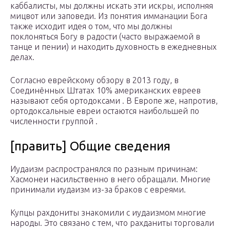
каббалисты, мы должны искать эти искры, исполняя
мицвот или заповеди. Из понятия имманации Бога
также исходит идея о том, что мы должны
поклоняться Богу в радости (часто выражаемой в
танце и пении) и находить духовность в ежедневных
делах.
Согласно еврейскому обзору в 2013 году, в
Соединённых Штатах 10% американских евреев
называют себя ортодоксами . В Европе же, напротив,
ортодоксальные евреи остаются наибольшей по
численности группой .
[править] Общие сведения
Иудаизм распространялся по разным причинам:
Хасмонеи насильственно в него обращали. Многие
принимали иудаизм из-за браков с евреями.
Купцы рахдониты знакомили с иудаизмом многие
народы. Это связано с тем, что рахданиты торговали