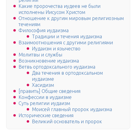
религий
Какие пророчества иудеев не были
исполнены Иисусом Христом
Отношение к другим мировым религиозным
течениям
Философия иудаизма
Традиции и течения иудаизма
Взаимоотношения с другими религиями
Иудаизм и язычество
Молитвы и службы
Возникновение иудаизма
Ветвь ортодоксального иудаизма
Два течения в ортодоксальном
иудаизме
Хасидизм
[править] Общие сведения
Конфессии в иудаизме
Суть религии иудаизм
Моисей главный пророк иудаизма
Исторические сведения
Великий основатель и пророк