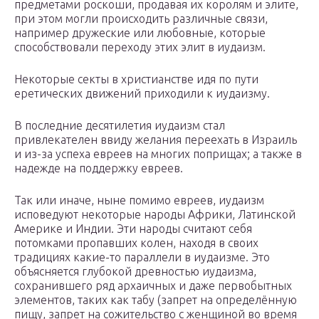
предметами роскоши, продавая их королям и элите,
при этом могли происходить различные связи,
например дружеские или любовные, которые
способствовали переходу этих элит в иудаизм.
Некоторые секты в христианстве идя по пути
еретических движений приходили к иудаизму.
В последние десятилетия иудаизм стал
привлекателен ввиду желания переехать в Израиль
и из-за успеха евреев на многих поприщах; а также в
надежде на поддержку евреев.
Так или иначе, ныне помимо евреев, иудаизм
исповедуют некоторые народы Африки, Латинской
Америке и Индии. Эти народы считают себя
потомками пропавших колен, находя в своих
традициях какие-то параллели в иудаизме. Это
объясняется глубокой древностью иудаизма,
сохранившего ряд архаичных и даже первобытных
элементов, таких как табу (запрет на определённую
пищу, запрет на сожительство с женщиной во время