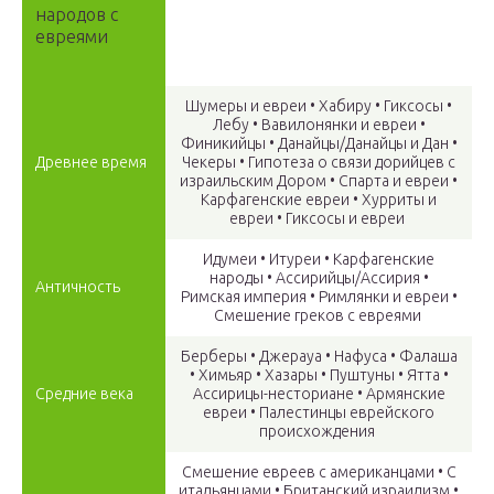
народов с
евреями
Шумеры и евреи • Хабиру • Гиксосы •
Лебу • Вавилонянки и евреи •
Финикийцы • Данайцы/Данайцы и Дан •
Древнее время
Чекеры • Гипотеза о связи дорийцев с
израильским Дором • Спарта и евреи •
Карфагенские евреи • Хурриты и
евреи • Гиксосы и евреи
Идумеи • Итуреи • Карфагенские
народы • Ассирийцы/Ассирия •
Античность
Римская империя • Римлянки и евреи •
Смешение греков с евреями
Берберы • Джерауа • Нафуса • Фалаша
• Химьяр • Хазары • Пуштуны • Ятта •
Средние века
Ассирицы-несториане • Армянские
евреи • Палестинцы еврейского
происхождения
Смешение евреев с американцами • С
итальянцами • Британский израилизм •