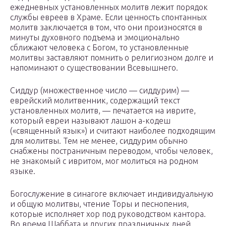
ежедневных установленных молитв лежит порядок
службы евреев в Храме. Если ценность спонтанных
молитв заключается в том, что они произносятся в
минуты духовного подъема и эмоционально
сближают человека с Богом, то установленные
молитвы заставляют помнить о религиозном долге и
напоминают о существовании Всевышнего.
Сиддур (множественное число — сиддурим) —
еврейский молитвенник, содержащий текст
установленных молитв, — печатается на иврите,
который евреи называют лашон а-кодеш
(«священный язык») и считают наиболее подходящим
для молитвы. Тем не менее, сиддурим обычно
снабжены постраничным переводом, чтобы человек,
не знакомый с ивритом, мог молиться на родном
языке.
Богослужение в синагоге включает индивидуальную
и общую молитвы, чтение Торы и песнопения,
которые исполняет хор под руководством кантора.
Во время Шаббата и других праздничных дней