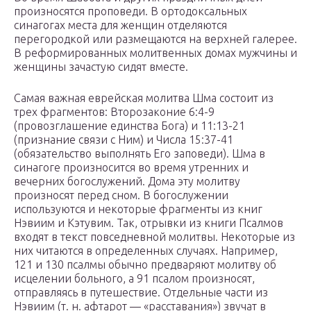
произносятся проповеди. В ортодоксальных
синагогах места для женщин отделяются
перегородкой или размещаются на верхней галерее.
В реформированных молитвенных домах мужчины и
женщины зачастую сидят вместе.
Самая важная еврейская молитва Шма состоит из
трех фрагментов: Второзаконие 6:4-9
(провозглашение единства Бога) и 11:13-21
(признание связи с Ним) и Числа 15:37-41
(обязательство выполнять Его заповеди). Шма в
синагоге произносится во время утренних и
вечерних богослужений. Дома эту молитву
произносят перед сном. В богослужении
используются и некоторые фрагменты из книг
Нэвиим и Кэтувим. Так, отрывки из книги Псалмов
входят в текст повседневной молитвы. Некоторые из
них читаются в определенных случаях. Например,
121 и 130 псалмы обычно предваряют молитву об
исцелении больного, а 91 псалом произносят,
отправляясь в путешествие. Отдельные части из
Нэвиим (т. н. афтарот — «расставания») звучат в