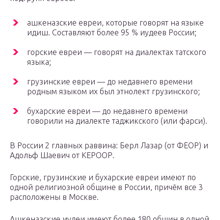
ашкеназские евреи, которые говорят на языке
идиш. Составляют более 95 % иудеев России;
горские евреи — говорят на диалектах татского
языка;
грузинские евреи — до недавнего времени
родным языком их был этнолект грузинского;
бухарские евреи — до недавнего времени
говорили на диалекте таджикского (или фарси).
В России 2 главных раввина: Берл Лазар (от ФЕОР) и
Адольф Шаевич от КЕРООР.
Горские, грузинские и бухарские евреи имеют по
одной религиозной общине в России, причём все 3
расположены в Москве.
Ашкеназские иудеи имеют более 180 общин в одной