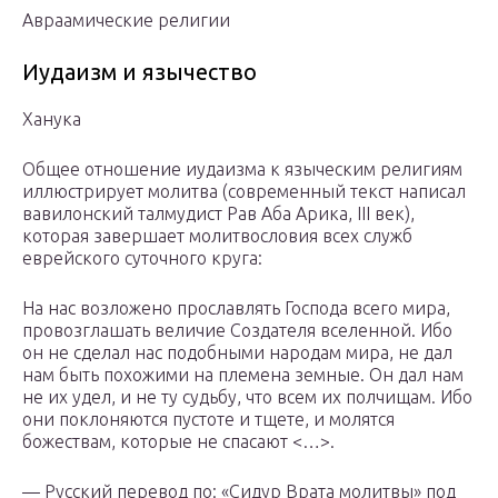
Авраамические религии
Иудаизм и язычество
Ханука
Общее отношение иудаизма к языческим религиям
иллюстрирует молитва (современный текст написал
вавилонский талмудист Рав Аба Арика, III век),
которая завершает молитвословия всех служб
еврейского суточного круга:
На нас возложено прославлять Господа всего мира,
провозглашать величие Создателя вселенной. Ибо
он не сделал нас подобными народам мира, не дал
нам быть похожими на племена земные. Он дал нам
не их удел, и не ту судьбу, что всем их полчищам. Ибо
они поклоняются пустоте и тщете, и молятся
божествам, которые не спасают <…>.
— Русский перевод по: «Сидур Врата молитвы» под