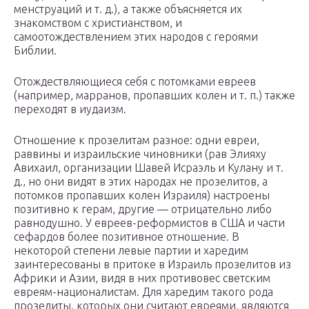
менструаций и т. д.), а также объясняется их
знакомством с христианством, и
самоотождествлением этих народов с героями
Библии.
Отождествляющиеся себя с потомками евреев
(например, марранов, пропавших колен и т. п.) также
переходят в иудаизм.
Отношение к прозелитам разное: одни евреи,
раввины и израильские чиновники (рав Элияху
Авихаил, организации Шавей Исраэль и Кулану и т.
д., но они видят в этих народах не прозелитов, а
потомков пропавших колен Израиля) настроены
позитивно к герам, другие — отрицательно либо
равнодушно. У евреев-реформистов в США и части
сефардов более позитивное отношение. В
некоторой степени левые партии и харедим
заинтересованы в притоке в Израиль прозелитов из
Африки и Азии, видя в них противовес светским
евреям-националистам. Для харедим такого рода
прозелиты, которых они считают евреями, являются