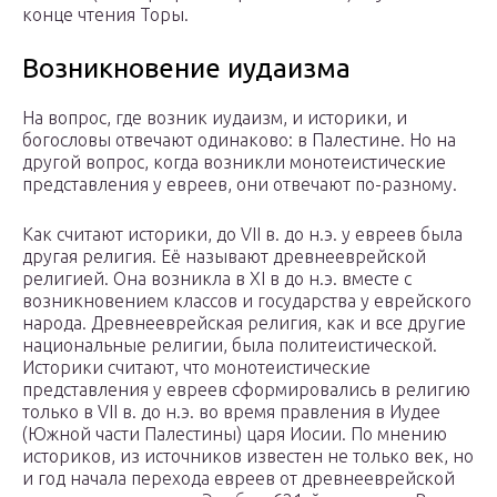
конце чтения Торы.
Возникновение иудаизма
На вопрос, где возник иудаизм, и историки, и
богословы отвечают одинаково: в Палестине. Но на
другой вопрос, когда возникли монотеистические
представления у евреев, они отвечают по-разному.
Как считают историки, до VII в. до н.э. у евреев была
другая религия. Её называют древнееврейской
религией. Она возникла в XI в до н.э. вместе с
возникновением классов и государства у еврейского
народа. Древнееврейская религия, как и все другие
национальные религии, была политеистической.
Историки считают, что монотеистические
представления у евреев сформировались в религию
только в VII в. до н.э. во время правления в Иудее
(Южной части Палестины) царя Иосии. По мнению
историков, из источников известен не только век, но
и год начала перехода евреев от древнееврейской