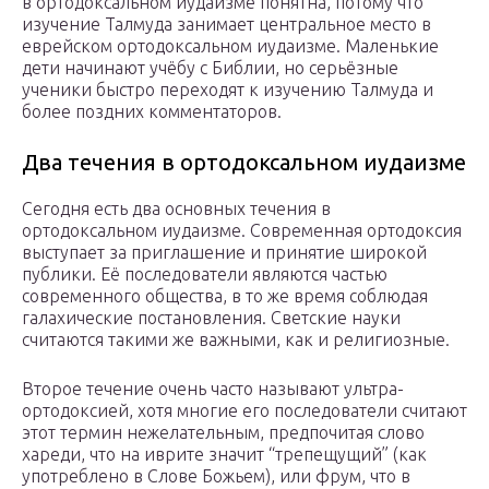
в ортодоксальном иудаизме понятна, потому что
изучение Талмуда занимает центральное место в
еврейском ортодоксальном иудаизме. Маленькие
дети начинают учёбу с Библии, но серьёзные
ученики быстро переходят к изучению Талмуда и
более поздних комментаторов.
Два течения в ортодоксальном иудаизме
Сегодня есть два основных течения в
ортодоксальном иудаизме. Современная ортодоксия
выступает за приглашение и принятие широкой
публики. Её последователи являются частью
современного общества, в то же время соблюдая
галахические постановления. Светские науки
считаются такими же важными, как и религиозные.
Второе течение очень часто называют ультра-
ортодоксией, хотя многие его последователи считают
этот термин нежелательным, предпочитая слово
хареди, что на иврите значит “трепещущий” (как
употреблено в Слове Божьем), или фрум, что в