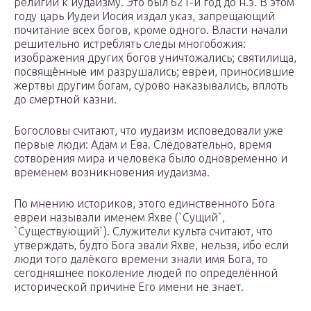
религии к иудаизму. Это был 621-й год до н.э. В этом
году царь Иудеи Иосия издал указ, запрещающий
почитание всех богов, кроме одного. Власти начали
решительно истреблять следы многобожия:
изображения других богов уничтожались; святилища,
посвящённые им разрушались; евреи, приносившие
жертвы другим богам, сурово наказывались, вплоть
до смертной казни.
Богословы считают, что иудаизм исповедовали уже
первые люди: Адам и Ева. Следовательно, время
сотворения мира и человека было одновременно и
временем возникновения иудаизма.
По мнению историков, этого единственного Бога
евреи называли именем Яхве (`Сущий`,
`Существующий`). Служители культа считают, что
утверждать, будто Бога звали Яхве, нельзя, ибо если
люди того далёкого времени знали имя Бога, то
сегодняшнее поколение людей по определённой
исторической причине Его имени не знает.