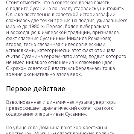
Стоит отметить, что в советское время память
о подвиге Сусанина поначалу старались уничтожить.
Однако постепенно в советской историографии
сложилось две точки зрения на подвиг, уживавшиеся
мирно до 1980-х. Первая, более либеральная
и восходящая к имперской традиции, признавала
факт спасения Сусаниным Михаила Романова;
вторая, тесно связанная с идеологическими
установками, категорически этот факт отрицала,
считая Сусанина героем-патриотом, подвиг которого
не имел никакого отношения к спасению царя.
С крахом советской власти «либеральная» точка
зрения окончательно взяла верх.
Первое действие
Взволнованная и динамичная музыка увертюры
предвосхищает драматический сюжет краткого
содержания оперы «Иван Сусанин».
По улице села Домнина поют хор крестьян и
крестьянок. Мужчины славят воинские подвиги.