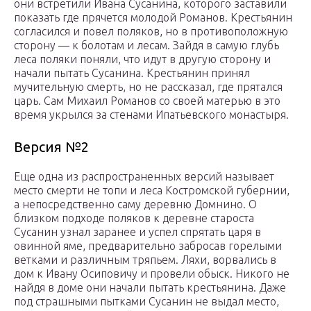
они встретили Ивана Сусанина, которого заставили
показать где прячется молодой Романов. Крестьянин
согласился и повел поляков, но в противоположную
сторону — к болотам и лесам. Зайдя в самую глубь
леса поляки поняли, что идут в другую сторону и
начали пытать Сусанина. Крестьянин принял
мучительную смерть, но не рассказал, где прятался
царь. Сам Михаил Романов со своей матерью в это
время укрылся за стенами Ипатьевского монастыря.
Версия №2
Еще одна из распространенных версий называет
место смерти не топи и леса Костромской губернии,
а непосредственно саму деревню Домнино. О
близком подходе поляков к деревне староста
Сусанин узнал заранее и успел спрятать царя в
овинной яме, предварительно забросав горелыми
ветками и различным тряпьем. Ляхи, ворвались в
дом к Ивану Осиповичу и провели обыск. Никого не
найдя в доме они начали пытать крестьянина. Даже
под страшными пытками Сусанин не выдал место,