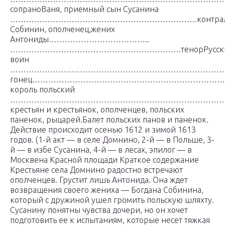
сопраноВаня, приемный сын Сусанина
…………………………………………………………….контральт
Собинин, ополченец,жених
Антониды………………………………..
……………………………………………………….тенорРусск
воин
………………………………………………………………………………
гонец………………………………………………………………………
король польский
………………………………………………………………………..ба
крестьян и крестьянок, ополченцев, польских
паненок, рыцарей.Балет польских панов и паненок.
Действие происходит осенью 1612 и зимой 1613
годов. (1-й акт — в селе Домнино, 2-й — в Польше, 3-
й — в избе Сусанина, 4-й — в лесах, эпилог — в
Москвена Красной площади Краткое содержание
Крестьяне села Домнино радостно встречают
ополченцев. Грустит лишь Антонида. Она ждет
возвращения своего жениха — Богдана Собинина,
который с дружиной ушел громить польскую шляхту.
Сусанину понятны чувства дочери, но он хочет
подготовить ее к испытаниям, которые несет тяжкая