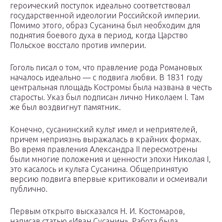
героический поступок идеально соответствовал
государственной идеологии Российской империи.
Помимо этого, образ Сусанина был необходим для
поднятия боевого духа в период, когда Царство
Польское восстало против империи.
Гоголь писал о том, что правление рода Романовых
началось идеально — с подвига любви. В 1831 году
центральная площадь Костромы была названа в честь
старосты. Указ был подписан лично Николаем I. Там
же был воздвигнут памятник.
Конечно, сусанинский культ имел и неприятелей,
причем неприязнь выражалась в крайних формах.
Во время правления Александра II пересмотрены
были многие положения и ценности эпохи Николая I,
это касалось и культа Сусанина. Общепринятую
версию подвига впервые критиковали и осмеивали
публично.
Первым открыто высказался Н. И. Костомаров,
написав статью «Иван Сусанин». Работа была