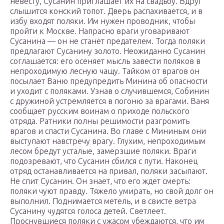
невесту, Сусанин приглашает их на свадьбу. Вдруг
слышится конский топот. Дверь распахивается, и в
избу входят поляки. Им нужен проводник, чтобы
пройти к Москве. Напрасно враги уговаривают
Сусанина — он не станет предателем. Тогда поляки
предлагают Сусанину золото. Неожиданно Сусанин
соглашается: его осеняет мысль завести поляков в
непроходимую лесную чащу. Тайком от врагов он
посылает Ваню предупредить Минина об опасности
и уходит с поляками. Узнав о случившемся, Собинин
с дружиной устремляется в погоню за врагами. Ваня
сообщает русским воинам о приходе польского
отряда. Ратники полны решимости разгромить
врагов и спасти Сусанина. Во главе с Мининым они
выступают навстречу врагу. Глухим, непроходимым
лесом бредут усталые, замерзшие поляки. Враги
подозревают, что Сусанин сбился с пути. Наконец
отряд останавливается на привал, поляки засыпают.
Не спит Сусанин. Он знает, что его ждет смерть:
поляки чуют правду. Тяжело умирать, но свой долг он
выполнил. Поднимается метель, и в свисте ветра
Сусанину чудятся голоса детей. Светлеет.
Проснувшиеся поляки с ужасом убеждаются, что им