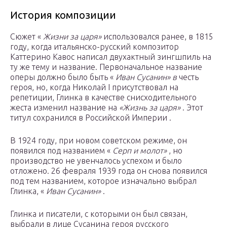
История композиции
Сюжет «
Жизни за царя»
использовался ранее, в 1815
году, когда итальянско-русский композитор
Каттерино Кавос написал двухактный зингшпиль на
ту же тему и название. Первоначальное название
оперы должно было быть «
Иван Сусанин» в
честь
героя, но, когда Николай I присутствовал на
репетиции, Глинка в качестве снисходительного
жеста изменил название на
«Жизнь за царя»
. Этот
титул сохранился в Российской Империи .
В 1924 году, при новом советском режиме, он
появился под названием «
Серп и молот»
, но
производство не увенчалось успехом и было
отложено. 26 февраля 1939 года он снова появился
под тем названием, которое изначально выбрал
Глинка, «
Иван Сусанин»
.
Глинка и писатели, с которыми он был связан,
выбрали в лице Сусанина героя русского