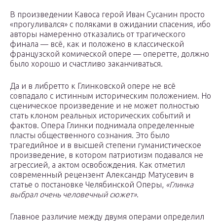
В произведении Кавоса герой Иван Сусанин просто
«прогуливался» с поляками в ожидании спасения, ибо
авторы намеренно отказались от трагического
финала — всё, как и положено в классической
французской комической опере — оперетте, должно
было хорошо и счастливо заканчиваться.
Да и в либретто к Глинковской опере не всё
совпадало с истинным историческим положением. Но
сценическое произведение и не может полностью
стать клоном реальных исторических событий и
фактов. Опера Глинки поднимала определенные
пласты общественного сознания. Это было
трагедийное и в высшей степени гуманистическое
произведение, в котором патриотизм подавался не
агрессией, а актом освобождения. Как отметил
современный рецензент Александр Матусевич в
статье о постановке Челябинской Оперы,
«Глинка
выбрал очень человечный сюжет»
.
Главное различие между двумя операми определил