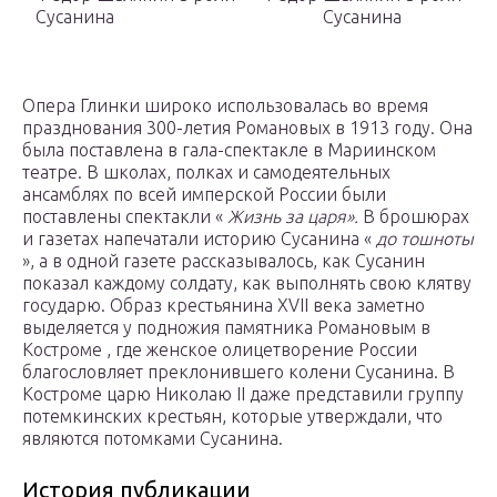
Сусанина
Сусанина
Опера Глинки широко использовалась во время
празднования 300-летия Романовых в 1913 году. Она
была поставлена ​​в гала-спектакле в Мариинском
театре. В школах, полках и самодеятельных
ансамблях по всей имперской России были
поставлены спектакли «
Жизнь за царя».
В брошюрах
и газетах напечатали историю Сусанина «
до тошноты
», а в одной газете рассказывалось, как Сусанин
показал каждому солдату, как выполнять свою клятву
государю. Образ крестьянина XVII века заметно
выделяется у подножия памятника Романовым в
Костроме , где женское олицетворение России
благословляет преклонившего колени Сусанина. В
Костроме царю Николаю II даже представили группу
потемкинских крестьян, которые утверждали, что
являются потомками Сусанина.
История публикации