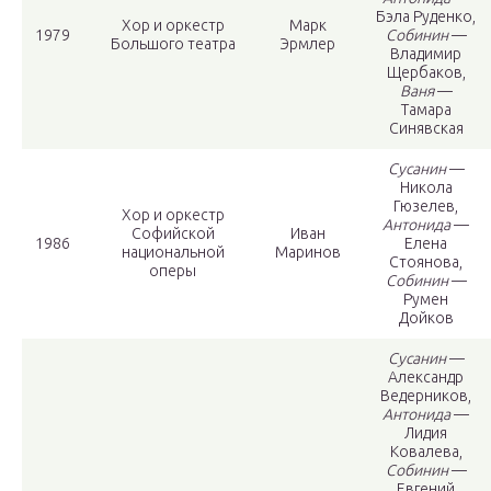
Бэла Руденко,
Хор и оркестр
Марк
1979
Собинин
—
Большого театра
Эрмлер
Владимир
Щербаков,
Ваня
—
Тамара
Синявская
Сусанин
—
Никола
Гюзелев,
Хор и оркестр
Антонида
—
Софийской
Иван
1986
Елена
национальной
Маринов
Стоянова,
оперы
Собинин
—
Румен
Дойков
Сусанин
—
Александр
Ведерников,
Антонида
—
Лидия
Ковалева,
Собинин
—
Евгений