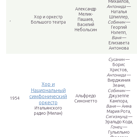
Михайлов,
Антонида
—
Александр
Наталья
Мелик-
Хор и оркестр
Шпиллер,
,
Пашаев,
Большого театра
Собинин
—
Василий
Георгий
Небольсин
Нэлепп,
Ваня
—
Елизавета
Антонова
Сусанин
—
Борис
Христов,
Антонида
—
Вирджиния
Хор и
Зеани,
Национальный
Собинин
—
Альфредо
Джузеппе
симфонический
1954
Симонетто
Кампора,
оркестр
Ваня
— Анна
Итальянского
Мария Рота,
радио (Милан)
Сигизмунд
—
Эральдо Кода,
Гонец
—
Гульельмо