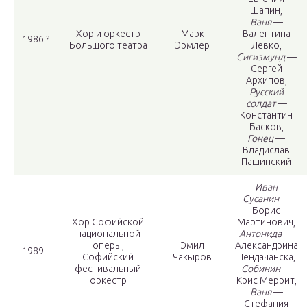
Шапин,
Ваня
—
Хор и оркестр
Марк
Валентина
1986 ?
Большого театра
Эрмлер
Левко,
Сигизмунд
—
Сергей
Архипов,
Русский
солдат
—
Константин
Басков,
Гонец
—
Владислав
Пашинский
Иван
Сусанин
—
Борис
Хор Софийской
Мартинович,
национальной
Антонида
—
оперы,
Эмил
Александрина
1989
Софийский
Чакыров
Пендачанска,
фестивальный
Собинин
—
оркестр
Крис Меррит,
Ваня
—
Стефания