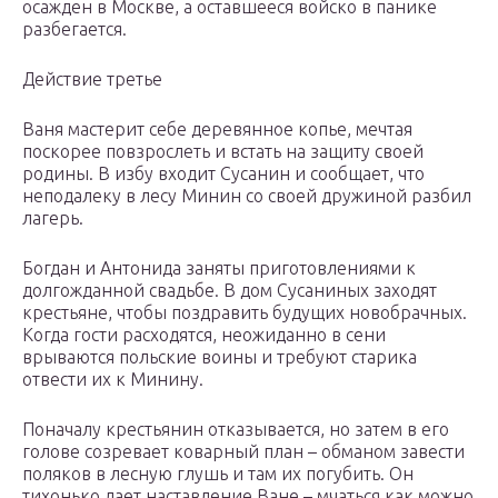
осажден в Москве, а оставшееся войско в панике
разбегается.
Действие третье
Ваня мастерит себе деревянное копье, мечтая
поскорее повзрослеть и встать на защиту своей
родины. В избу входит Сусанин и сообщает, что
неподалеку в лесу Минин со своей дружиной разбил
лагерь.
Богдан и Антонида заняты приготовлениями к
долгожданной свадьбе. В дом Сусаниных заходят
крестьяне, чтобы поздравить будущих новобрачных.
Когда гости расходятся, неожиданно в сени
врываются польские воины и требуют старика
отвести их к Минину.
Поначалу крестьянин отказывается, но затем в его
голове созревает коварный план – обманом завести
поляков в лесную глушь и там их погубить. Он
тихонько дает наставление Ване – мчаться как можно