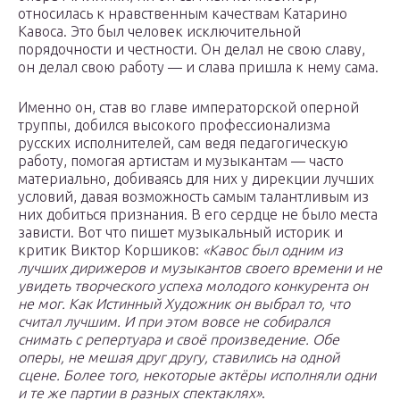
относилась к нравственным качествам Катарино
Кавоса. Это был человек исключительной
порядочности и честности. Он делал не свою славу,
он делал свою работу — и слава пришла к нему сама.
Именно он, став во главе императорской оперной
труппы, добился высокого профессионализма
русских исполнителей, сам ведя педагогическую
работу, помогая артистам и музыкантам — часто
материально, добиваясь для них у дирекции лучших
условий, давая возможность самым талантливым из
них добиться признания. В его сердце не было места
зависти. Вот что пишет музыкальный историк и
критик Виктор Коршиков:
«Кавос был одним из
лучших дирижеров и музыкантов своего времени и не
увидеть творческого успеха молодого конкурента он
не мог. Как Истинный Художник он выбрал то, что
считал лучшим. И при этом вовсе не собирался
снимать с репертуара и своё произведение. Обе
оперы, не мешая друг другу, ставились на одной
сцене. Более того, некоторые актёры исполняли одни
и те же партии в разных спектаклях»
.