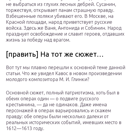
не выбраться из глухих лесных дебрей. Сусанин,
торжествуя, открывает панам страшную правду.
Взбешенные поляки убивают его. В Москве, на
Красной площади, народ приветствует русские
войска. Здесь же Ваня, Антонида и Собинин. Народ
празднует освобождение и славит героев, отдавших
жизнь за победу над врагом.
[править] На тот же сюжет…
Вот тут мы плавно перешли к основной теме данной
статьи. Что же увидел Кавос в новом произведении
молодого композитора М. И. Глинки?
Основной сюжет, полный патриотизма, хоть был в
обеих операх один — о подвиге русского
крестьянина, — да не одинаков. Даже имена
персонажей в операх варьировались и скажем
правду: обе оперы были несколько далеки от
реальных исторических событий, имевших место в
1612—1613 году.