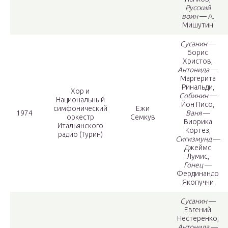
Русский
воин
— А.
Мишутин
Сусанин
—
Борис
Христов,
Антонида
—
Маргерита
Ринальди,
Хор и
Собинин
—
Национальный
Йон Писо,
симфонический
Ежи
1974
Ваня
—
оркестр
Семкув
Виорика
Итальянского
Кортез,
радио (Турин)
Сигизмунд
—
Джеймс
Лумис,
Гонец
—
Фердинандо
Якопуччи
Сусанин
—
Евгений
Нестеренко,
Антонида
—