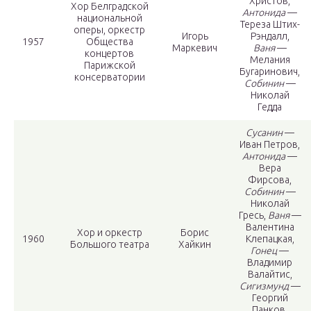
Христов,
Хор Белградской
Антонида
—
национальной
Тереза Штих-
оперы, оркестр
Игорь
Рэндалл,
1957
Общества
Маркевич
Ваня
—
концертов
Мелания
Парижской
Бугаринович,
консерватории
Собинин
—
Николай
Гедда
Сусанин
—
Иван Петров,
Антонида
—
Вера
Фирсова,
Собинин
—
Николай
Гресь,
Ваня
—
Валентина
Хор и оркестр
Борис
1960
Клепацкая,
Большого театра
Хайкин
Гонец
—
Владимир
Валайтис,
Сигизмунд
—
Георгий
Панков,