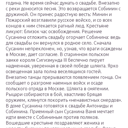
година. Не время сейчас думать о свадьбе. Внезапно
с реки доносится песня. Это возвращается Собииин с
дружиной. Он принес радостную весть: Минин и
Пожарский возглавили русское войско, и со всех
концов к ним стекается ратный люд. Крестьяне
ликуют: близок час освобождения. Решение
Сусанина отложить свадьбу огорчает Собинина: ведь
для свадьбы он вернулся в родное село. Сначала
Сусанин непреклонен, но, узнав, что враги осаждены
в Москве, дает согласие. В старинном польском
замке короля Сигизмунда III беспечно пирует
надменная, уверенная в своей победе шляхта. Ярко
освещенная зала полна веселящихся гостей.
Внезапно танцы прерываются появлением гонца. Он
сообщает о разгроме наемных войск и осаде
польского отряда в Москве. Шляхта в смятении.
Рыцари собираются в бой, хвастливо бряцая
оружием, клянутся покорить «ненавистных смердов».
В доме Сусанина готовятся к свадьбе Антониды и
Собинина. Приемный сын Сусанина Ваня мечтает
идти вместе с Собининым против поляков.
Вошедшие крестьяне поздравляют жениха и