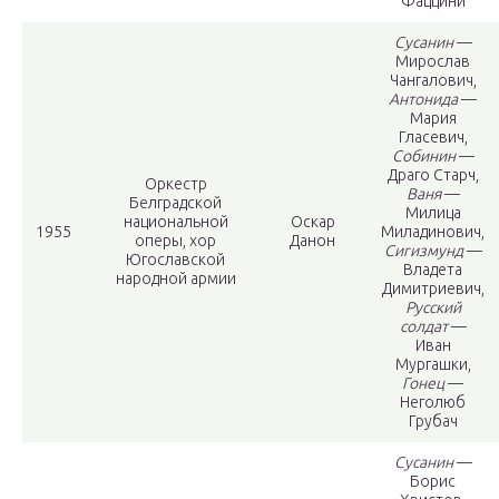
Фаццини
Сусанин
—
Мирослав
Чангалович,
Антонида
—
Мария
Гласевич,
Собинин
—
Драго Старч,
Оркестр
Ваня
—
Белградской
Милица
национальной
Оскар
1955
Миладинович,
оперы, хор
Данон
Сигизмунд
—
Югославской
Владета
народной армии
Димитриевич,
Русский
солдат
—
Иван
Мургашки,
Гонец
—
Неголюб
Грубач
Сусанин
—
Борис