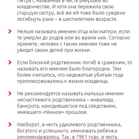
Петра I, названная в честь умершей во
младенчестве. И хотя она пережила свою
старшую сестру, всё же ей тоже было суждено
погибнуть рано – в шестилетнем возрасте.
Нельзя называть именем отца или матери, если
те умерли до родов или во время них. Согласно
примете, человек с таким именем тоже не
увидит своих детей при жизни.
Если близкий родственник погиб в сражении, то
называть его именем было благородно. Тем
более считалось, что недожитые убитым года
приплюсовывались к жизни младенца.
Не рекомендуется называть малыша именем
несчастливого родственника – инвалида,
банкрота, находившегося под следствием,
имевшего «тёмное» прошлое.
Наоборот, в честь удачливого родственника,
богатого и успешного, именовать ребёнка
рекомендовалось. Так, в 1961 году, в честь