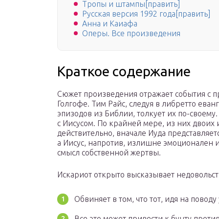
Тропы и штампы[править]
Русская версия 1992 года[править]
Анна и Каиафа
Оперы. Все произведения
Краткое содержание
Сюжет произведения отражает события с пр
Голгофе. Тим Райс, следуя в либретто ева
эпизодов из Библии, толкует их по-своему. 
с Иисусом. По крайней мере, из них двоих
действительно, вначале Иуда представляе
а Иисус, напротив, излишне эмоционален и
смысл собственной жертвы.
Искариот открыто высказывает недовольст
Обвиняет в том, что тот, идя на поводу
Все это может привести к бунту против