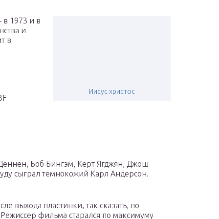
в 1973 и в
нства и
т в
Иисус христос
3F
Деннен, Боб Бингэм, Керт Ягджян, Джош
Иуду сыграл темнокожий Карл Андерсон.
сле выхода пластинки, так сказать, по
 Режиссер фильма старался по максимуму