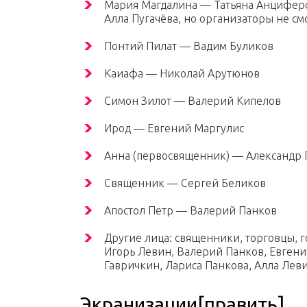
Мария Магдалина — Татьяна Анциферо
Алла Пугачёва, но организаторы не смо
Понтий Пилат — Вадим Буликов
Каиафа — Николай Арутюнов
Симон Зилот — Валерий Кипелов
Ирод — Евгений Маргулис
Анна (первосвященник) — Александр 
Священник — Сергей Беликов
Апостол Петр — Валерий Панков
Другие лица: священники, торговцы, г
Игорь Левин, Валерий Панков, Евген
Гавричкин, Лариса Панкова, Алла Лев
Экранизации[править]