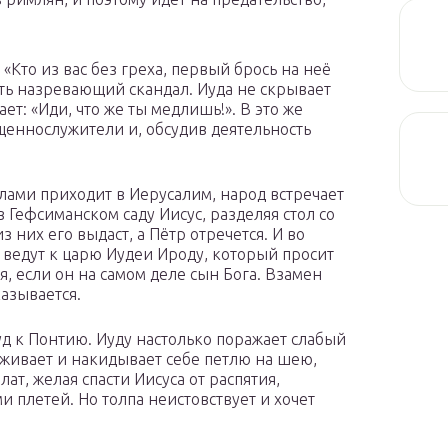
«Кто из вас без греха, первый брось на неё
ть назревающий скандал. Иуда не скрывает
ет: «Иди, что же ты медлишь!». В это же
щеннослужители и, обсудив деятельность
олами приходит в Иерусалим, народ встречает
в Гефсиманском саду Иисус, разделяя стол со
 них его выдаст, а Пётр отречется. И во
 ведут к царю Иудеи Ироду, который просит
я, если он на самом деле сын Бога. Взамен
казывается.
суд к Понтию. Иуду настолько поражает слабый
рживает и накидывает себе петлю на шею,
ат, желая спасти Иисуса от распятия,
и плетей. Но толпа неистовствует и хочет