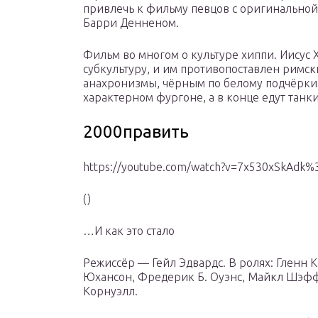
привлечь к фильму певцов с оригинальной 
Барри Денненом.
Фильм во многом о культуре хиппи. Иисус 
субкультуру, и им противопоставлен римс
анахронизмы, чёрным по белому подчёркив
характерном фургоне, а в конце едут танки
2000править
https://youtube.com/watch?v=7x530xSkAdk%
()
…И как это стало
Режиссёр — Гейл Эдвардс. В ролях: Гленн 
Юхансон, Фредерик Б. Оуэнс, Майкл Шэфф
Корнуэлл.