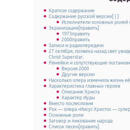
Краткое содержание
Содержание русской версии[ | ]
Исполнители основных ролей н
Экранизации[править]
1973править
2000править
Записи и радиопередачи
27 октября, полвека назад свет увид
Christ Superstar.
Ремейки и сопутствующие постанов
Версия 2000
Другие версии
Насколько опера изменила жизнь её
Характеристика главных героев
Описание Христа
Характер Иуды
Вместо послесловия
Рок — опера «Иисус Христос — супе
Основные роли
Заговор и ликование народа
Список песен[править]