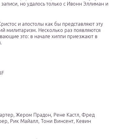
записи, но удалось только с Ивонн Эллиман и
Христос и апостолы как бы представляют эту
кий милитаризм. Несколько раз появляются
ающие это: в начале хиппи приезжают в
.
3F
Картер, Жером Прадон, Рене Кастл, Фред
ер, Рик Майалл, Тони Винсент, Кевин