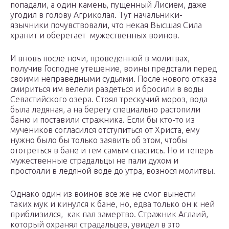
попадали, а один камень, пущенный Лисием, даже
угодил в голову Агриколая. Тут начальники-
язычники почувствовали, что некая Высшая Сила
хранит и оберегает мужественных воинов.
И вновь после ночи, проведенной в молитвах,
получив Господне утешение, воины предстали перед
своими неправедными судьями. После нового отказа
смириться им велели раздеться и бросили в воды
Севастийского озера. Стоял трескучий мороз, вода
была ледяная, а на берегу специально растопили
баню и поставили стражника. Если бы кто-то из
мучеников согласился отступиться от Христа, ему
нужно было бы только заявить об этом, чтобы
отогреться в бане и тем самым спастись. Но и теперь
мужественные страдальцы не пали духом и
простояли в ледяной воде до утра, вознося молитвы.
Однако один из воинов все же не смог вынести
таких мук и кинулся к бане, но, едва только он к ней
приблизился, как пал замертво. Стражник Аглаий,
который охранял страдальцев, увидел в это