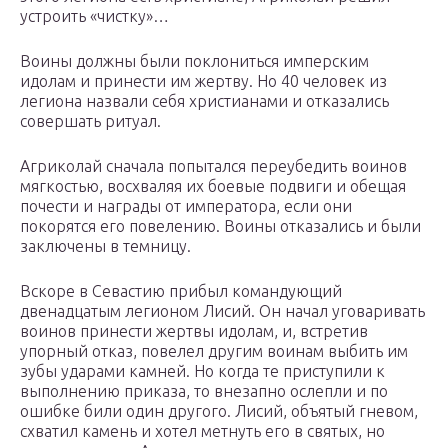
устроить «чистку»…
Воины должны были поклониться имперским
идолам и принести им жертву. Но 40 человек из
легиона назвали себя христианами и отказались
совершать ритуал.
Агриколай сначала попытался переубедить воинов
мягкостью, восхваляя их боевые подвиги и обещая
почести и на­грады от императора, если они
покорятся его повелению. Воины отказались и были
заключены в темницу.
Вскоре в Севастию прибыл командующий
двенадцатым легионом Лисий. Он начал уговаривать
воинов принести жертвы идолам, и, встретив
упорный отказ, повелел другим воинам выбить им
зубы ударами камней. Но когда те приступили к
выполнению приказа, то внезапно ослепли и по
ошибке били один другого. Лисий, объятый гневом,
схватил камень и хотел метнуть его в святых, но