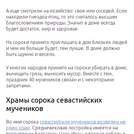
А еще смотрели на хозяйство: свое или соседей. Если
находили гнездоа птиц, то это считалось высшим
благословением природы. Значит в доме всегда
будет достаток, мир и здоровье.
На сороки принято приглашать в дом близких людей
и чем их больше будет, тем лучше. В доме должно
быть шумно и весело.
У многих народов принято на сороки убирать в доме,
вычищать грязь, выносить мусор. Вместе с тем,
праздник 40 мучеников связан и с некоторыми
запретами.
Храмы сорока севастийских
мучеников
Во имя сорока
севастийских мучеников возведен не
один храм
. Средневековая постройка имеется на
территории Болгарии. Царь Иван, одержав победу в