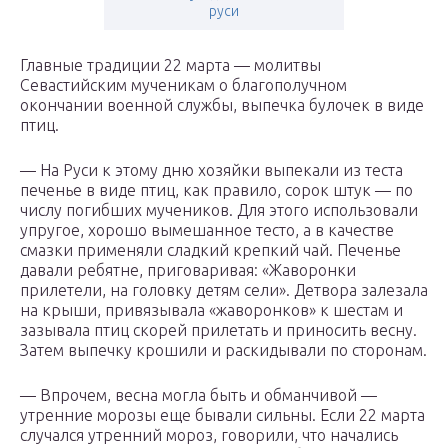
руси
Главные традиции 22 марта — молитвы
Севастийским мученикам о благополучном
окончании военной службы, выпечка булочек в виде
птиц.
— На Руси к этому дню хозяйки выпекали из теста
печенье в виде птиц, как правило, сорок штук — по
числу погибших мучеников. Для этого использовали
упругое, хорошо вымешанное тесто, а в качестве
смазки применяли сладкий крепкий чай. Печенье
давали ребятне, приговаривая: «Жаворонки
прилетели, на головку детям сели». Детвора залезала
на крыши, привязывала «жаворонков» к шестам и
зазывала птиц скорей прилетать и приносить весну.
Затем выпечку крошили и раскидывали по сторонам.
— Впрочем, весна могла быть и обманчивой —
утренние морозы еще бывали сильны. Если 22 марта
случался утренний мороз, говорили, что начались