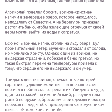
камень попал в Агриколая, тяжело ранив правителя.
Агриколай повелел бросить воинов-христиан
нагими в замерзшее озе­ро, которое находилось
неподалеку от Севастии. А на берегу он приказал
растопить баню, чтобы желающие отречься от своей
веры могли выйти из воды и согреться.
Всю ночь воины, нагие, стояли на льду озера. Дул
пронзительный ветер, мученики страдали от холода,
но молились Христу. Однако один из воинов, не
выдержав страданий, побежал в баню греться, но
такая быстрая перемена температуры привела к
тому, что сердце его не выдержало и он умер.
Тридцать девять воинов, опечаленные потерей
сорат­ника, удвоили молитвы — и внезапно свет
воссиял в небе и стал согревать их. Увидев это чудо,
один из стражей, по имени Аглаий, разбудил това­
рищей по оружию, бросил им свои одежды и быстро
побежал на лед, чтобы присоединиться к мученикам,
взывая: «Я то­же христианин!».