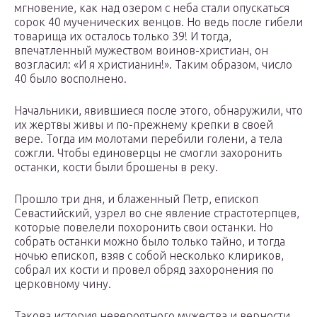
мгновение, как над озером с неба стали опускаться
сорок 40 мученических венцов. Но ведь после гибели
товарища их осталось только 39! И тогда,
впечатленный мужеством воинов-христиан, он
возгласил: «И я христианин!». Таким образом, число
40 было восполнено.
Начальники, явившиеся после этого, обнаружили, что
их жертвы живы и по-прежнему крепки в своей
вере. Тогда им молотами перебили голени, а тела
сожгли. Чтобы единоверцы не смогли захоронить
останки, кости были брошены в реку.
Прошло три дня, и блаженный Петр, епископ
Севастийский, узрел во сне явление страстотерпцев,
которые повелели похоронить свои останки. Но
собрать останки можно было только тайно, и тогда
ночью епископ, взяв с собой несколько клириков,
собрал их кости и провел обряд захоронения по
церковному чину.
Такова история невероятного мужества и верности