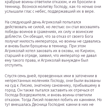
храбрые воины ответили отказом, и их бросили в
темницу. Вознося молитву Господу, как-то ночью они
услышали глас с небес, поддержавший их в вере.
На следующий день Агриколай попытался
действовать не силой, но лестью: он стал восхвалять
победы воинов в сражениях, их силу и воинские
доблести. Он обещал, что за отказ от своего Бога
получат милость императора, но воины не сдавались
и вновь были брошены в темницу. При этом
Агриколай хотел заковать их в оковы, но Кирион,
старший в отряде, заявил, что император не давал
ему такого права, и Агриколай вынужден был
отступить.
Спустя семь дней, проведенных ими в заточении в
непрестанных молениях Господу, они были вызваны
на суд к Лисию, знатному сановнику, прибывшему в
город. Он также пытался заставить их отречься от
Господа Вседержителя, и вновь воины ответили
отказом. Тогда Лисий повелел побить их камнями. Но
тут вмешалась Десница Господня: камни в них не