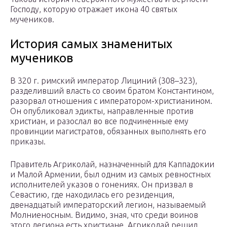
Господу, которую отражает икона 40 святых
мучеников.
История самых знаменитых
мучеников
В 320 г. римский император Лициний (308–323),
разделивший власть со своим братом Константином,
разорвал отношения с императором-христианином.
Он опубликовал эдикты, направленные против
христиан, и разослал во все подчиненные ему
провинции магистратов, обязанных выполнять его
приказы.
Правитель Агриколай, назначенный для Каппадокии
и Малой Армении, был одним из самых ревностных
исполнителей указов о гонениях. Он призвал в
Севастию, где нахо­дилась его резиденция,
двенадцатый императорский легион, называемый
Молниеносным. Видимо, зная, что среди воинов
этого легиона есть христиане, Агриколай решил