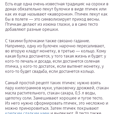
Есть еще одна очень известная традиция: на сороки в
домах обязательно пекут булочки в виде птичек или
как их еще называют «жаворонки». Птичек пекут как
бы в полете — это символизирует приход весны.
Птичкам делают из изюма глазки, а в само тесто
добавляют разные орешки.
С такими булочками также связано гадание.
Например, одну из булочек нарочно пересаливают,
во вторую кладут монетку, в третью — кольцо. Кому
какая булка достанется, у того такая жизнь и будет: у
кого-то печаль и досада, если достанется соленая
птичка, у кого-то достаток, если вытянет монетку, у
кого-то будет свадьба, если достанется кольцо.
Самый простой рецепт таких птичек: нужно взять
пару килограммов муки, упаковочку дрожжей, стакан
масла растительного, стакан сахара, 0,5 л воды,
щепотку соли. Замешивают хорошее и тугое тесто.
Из него нужно сформировать птичек, это несложно и
можно приноровиться. Затем птичек покрывают
крепким сладким чаем
и выпекают. В тесто также