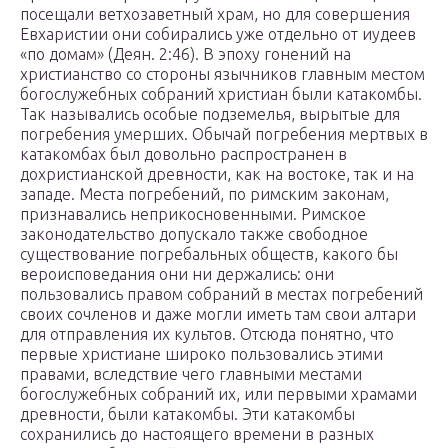
посещали ветхозаветный храм, но для совершения
Евхаристии они собирались уже отдельно от иудеев
«по домам» (Деян. 2:46). В эпоху гонений на
христианство со стороны язычников главным местом
богослужебных собраний христиан были катакомбы.
Так назывались особые подземелья, вырытые для
погребения умерших. Обычай погребения мертвых в
катакомбах был довольно распространен в
дохристианской древности, как на востоке, так и на
западе. Места погребений, по римским законам,
признавались неприкосновенными. Римское
законодательство допускало также свободное
существование погребальных обществ, какого бы
вероисповедания они ни держались: они
пользовались правом собраний в местах погребений
своих сочленов и даже могли иметь там свои алтари
для отправления их культов. Отсюда понятно, что
первые христиане широко пользовались этими
правами, вследствие чего главными местами
богослужебных собраний их, или первыми храмами
древности, были катакомбы. Эти катакомбы
сохранились до настоящего времени в разных