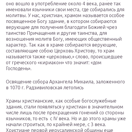
оно вошло в употребление около 4 века, ранее так
именовали язычники свои места, где собирались для
молитвы. У нас, христиан, храмом называется особое
посвященное Богу здание, в котором собираются
верующие для получения благодати Божией чрез
таинство Причащения и другие таинства, для
возношения молитв Богу, имеющих общественный
характер. Так как в храме собираются верующие,
составляющие собою Церковь Христову, то храм
называется также «церковью,» слово, происшедшее
от греческого «кириакон» что значит: «дом
Господень».
Освящение собора Архангела Михаила, заложенного
в 1070 г. Радзивиловская летопись
Храмы христианские, как особые богослужебные
здания, стали появляться у христиан в значительном
числе лишь после прекращения гонений со стороны
язычников, то есть с IV века. Но и до этого храмы уже
начали строиться, по крайней мере, с 3 века.
Христиане первой иерусалимской общины еще