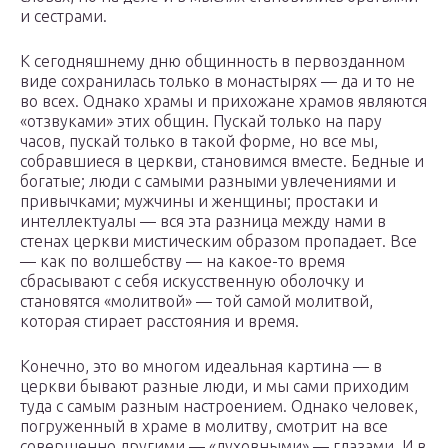
и сестрами.
К сегодняшнему дню общинность в первозданном
виде сохранилась только в монастырях — да и то не
во всех. Однако храмы и прихожане храмов являются
«отзвуками» этих общин. Пускай только на пару
часов, пускай только в такой форме, но все мы,
собравшиеся в церкви, становимся вместе. Бедные и
богатые; люди с самыми разными увлечениями и
привычками; мужчины и женщины; простаки и
интеллектуалы — вся эта разница между нами в
стенах церкви мистическим образом пропадает. Все
— как по волшебству — на какое-то время
сбрасывают с себя искусственную оболочку и
становятся «молитвой» — той самой молитвой,
которая стирает расстояния и время.
Конечно, это во многом идеальная картина — в
церкви бывают разные люди, и мы сами приходим
туда с самым разным настроением. Однако человек,
погруженный в храме в молитву, смотрит на все
совершенно другими — «духовными» — глазами. И в