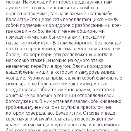
местах. Наибольший интерес представляют нам
лучше всего сохранившиеся катакомбы в
окрестностях Рима, так называемые «катакомбы
Каллиста.» Это целая сеть переплетающихся между
собой подземных коридоров с разбросанными кое-
где среди них более или менее обширными
помещениями, как бы комнатами, носящими
название «кубикул.» В этом лабиринте, без помощи
опытного проводника, весьма легко запутаться, тем
более, что коридоры эти расположены иногда в
несколько этажей, и можно из одного этажа
незаметно перейти в другой. Вдоль коридоров
выдолблены ниши, в которых и замуровывались
усопшие. Кубикулы представляли собой фамильные
склепы, а еще большие помещения «крипты»
представляли собой те именно храмы, в которых
христиане во времена гонений отправляли свои
богослужения. В них устанавливалась обыкновенно
гробница мученика: она служила престолом, на
котором совершалась Евхаристия. Отсюда и ведет
свое начало обычай полагать в новоосвященном
храме святые мощи внутри престола и в антиминсе,
без которого не может совершаться Божественная