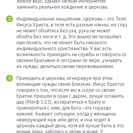
любой вкус, однако нельзя интернетом
заменить реальное хождение в церковь.
Индивидуальное мышление. Церковь – это Тело
Иисуса Христа, в теле есть разные члены, но глаз
не может обойтись без уха, рука не может
обойти без ноги и т. д. Это аналогия позволяет
нам понять, что не может быть никакого
индивидуального христианства. У вас есть
возможность приходить на службы и говорить со
своими братьями и сестрами по вере, узнавать
их нужды, делиться своим переживаниями.
Приходить в церковь, игнорируя при этом
вопиющие нужды своих близких. Иисус Христос
говорил о том, что если вы в ссоре со своим
братом пришли в храм с даром, лучше оставить
дар (Матф 5:23), возвратиться к брату и
примириться с ним, для Бога –это гораздо
важнее. Бывают ситуации, когда у женщины
неверующий муж или дети, и она ходит в
церковь каждый день, хотя ей лучше быть в это
время дома, заботясь о детях и муже. У