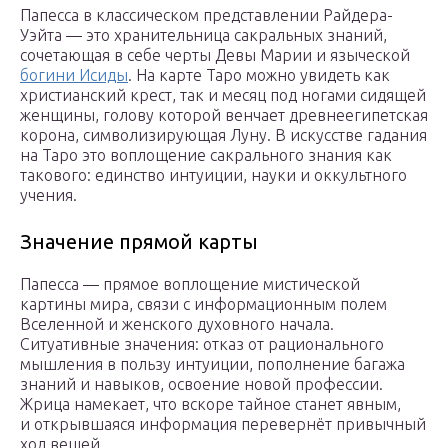
Папесса в классическом представлении Райдера-
Уэйта — это хранительница сакральных знаний,
сочетающая в себе черты Девы Марии и языческой
богини Исиды
. На карте Таро можно увидеть как
христианский крест, так и месяц под ногами сидящей
женщины, голову которой венчает древнеегипетская
корона, символизирующая Луну. В искусстве гадания
на Таро это воплощение сакрального знания как
такового: единство интуиции, науки и оккультного
учения.
Значение прямой карты
Папесса — прямое воплощение мистической
картины мира, связи с информационным полем
Вселенной и женского духовного начала.
Ситуативные значения: отказ от рационального
мышления в пользу интуиции, пополнение багажа
знаний и навыков, освоение новой профессии.
Жрица намекает, что вскоре тайное станет явным,
и открывшаяся информация перевернёт привычный
ход вещей