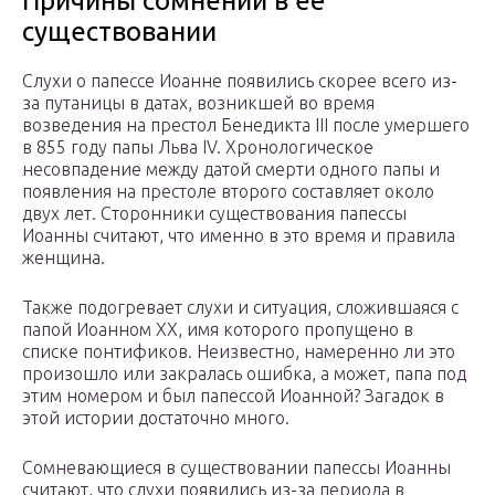
Причины сомнений в её
существовании
Слухи о папессе Иоанне появились скорее всего из-
за путаницы в датах, возникшей во время
возведения на престол Бенедикта III после умершего
в 855 году папы Льва IV. Хронологическое
несовпадение между датой смерти одного папы и
появления на престоле второго составляет около
двух лет. Сторонники существования папессы
Иоанны считают, что именно в это время и правила
женщина.
Также подогревает слухи и ситуация, сложившаяся с
папой Иоанном ХХ, имя которого пропущено в
списке понтификов. Неизвестно, намеренно ли это
произошло или закралась ошибка, а может, папа под
этим номером и был папессой Иоанной? Загадок в
этой истории достаточно много.
Сомневающиеся в существовании папессы Иоанны
считают, что слухи появились из-за периода в