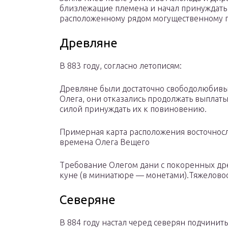
близлежащие племена и начал принуждать 
расположенному рядом могущественному го
Древляне
В 883 году, согласно летописям:
Древляне были достаточно свободолюбивы
Олега, они отказались продолжать выплат
силой принуждать их к повиновению.
Примерная карта расположения восточносл
времена Олега Вещего
Требование Олегом дани с покоренных др
куне (в миниатюре — монетами).Тяжелово
Северяне
В 884 году настал черед северян подчинит