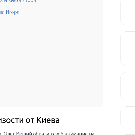
рти князя Игоря
зя Игоря
зости от Киева
а, Олег Вещий обратил своё внимание на