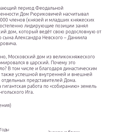
шающий период Феодальной
енности Дом Рюриковичей насчитывал
000 членов (князей и младших княжеских
Постепенно лидирующие позиции занял
ий дом, который ведёт свою родословную от
 сына Александра Невского – Даниила
ровича.
но, Московский дом из великокняжеского
мировался в царский. Почему это
о? В том числе и благодаря династическим
а также успешной внутренней и внешней
 отдельных представителей Дома.
гигантская работа по «собиранию» земель
гольского Ига.
ения)
Годы