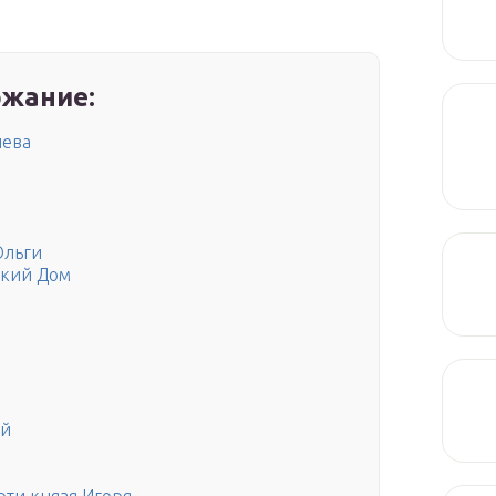
жание:
иева
Ольги
ский Дом
ий