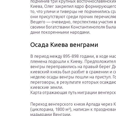
подчинив три крупных восточнославянски
Киева, Олег закрепил ядро формирующегос
то, что уличи и тиверцы не подчинились ср
они присутствуют среди прочих перечисля
Вещего — очевидно, перспектива участия в
своими богатствами Константинополя была
дани покоренными народами.
Осада Киева венграми
В период между 895-898 годами, в ходе ма
племена подошли к Киеву. Предположител
венгры переправились на правый берег Дн
киевский князь был разбит в сражении и с
неделю осады венгры пошли на приступ. Го
переговоры, в результате которых осажда
киевские земли.
Карта отражающая путь миграции венгерск
Переход венгерского князя Арпада через К
(циклорама, 1800 м²), написан к праздно
мадьярами Венгрии.