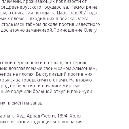
х племени, проживающих поблизости от
я древнерусского государства. Несмотря на
азу, в описании похода на Царьград 907 года
емых племён, входивших в войска Олега
 столь масштабном походе против известного
 достаточно заманчивой.
Приношение Олегу
ссовой перекочёвки на запад, венгерсие
ьно возглавляемые своим ханом Альмошем,
епра на плотах. Выступивший против них
крылся за городскими стенами. На вторую
род не был взят, и начались мирные
ющие получили большой откуп и покинули
их племён на запад
арпаты.Худ. Арпад Фести, 1894. Холст
ванию тысячной годовщины завоевания