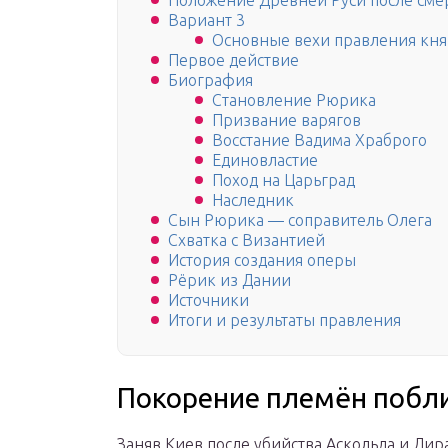
Положение Древней Руси после сме
Вариант 3
Основные вехи правления кня
Первое действие
Биография
Становление Рюрика
Призвание варягов
Восстание Вадима Храброго
Единовластие
Поход на Царьград
Наследник
Сын Рюрика — соправитель Олега
Схватка с Византией
История создания оперы
Рёрик из Дании
Источники
Итоги и результаты правления
Покорение племён побли
Заняв Киев после убийства Аскольда и Дир