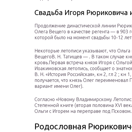
Свадьба Игоря Рюриковича 
Продолжение династической линии Рюрико
Олега Вещего в качестве регента — в 903 
которой было на момент свадьбы 10-12 лет
Некоторые летописи указывают, что Ольга
ВещегоВ. Н. Татищев — . В таком случае к
кровь.
Первая встреча князя Игоря с Ольгой
Иоакимовская летопись, сообщает о знатн
В. Н. «История Российская», кн 2, гл 2 ; кн 1
получается, что князь Олег переименовал 
вариант имени Олег).
Согласно «Новому Владимирскому Летописцу
Степенной книге (вторая половина XVI века
Ольги с Игорем на переправе под Псковом.
Родословная Рюрикович