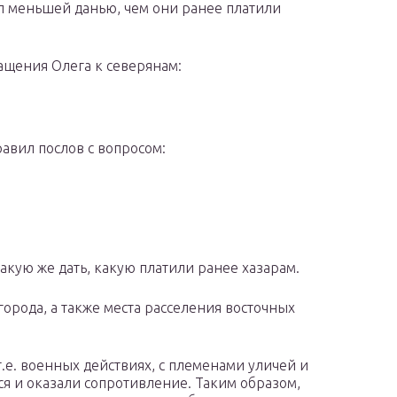
л меньшей данью, чем они ранее платили
ащения Олега к северянам:
равил послов с вопросом:
акую же дать, какую платили ранее хазарам.
орода, а также места расселения восточных
т.е. военных действиях, с племенами уличей и
я и оказали сопротивление. Таким образом,