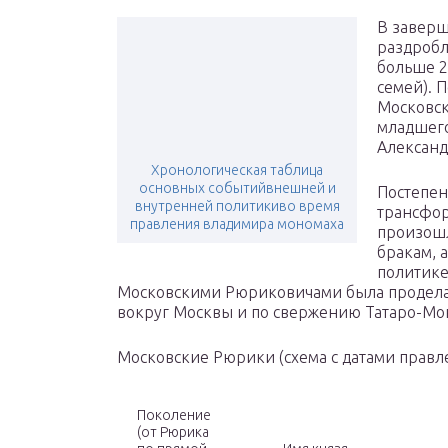
В завер
раздробл
больше 2
семей). 
Московск
младшего
Александ
Хронологическая таблица
основных событийвнешней и
Постепен
внутренней политикиво время
трансфор
правления владимира мономаха
произошл
бракам, 
политике
Московскими Рюриковичами была продела 
вокруг Москвы и по свержению Татаро-Мон
Московские Рюрики (схема с датами правл
Поколение
(от Рюрика