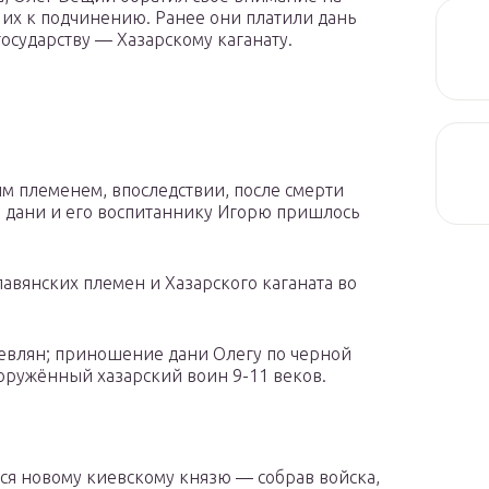
их к подчинению. Ранее они платили дань
сударству — Хазарскому каганату.
м племенем, впоследствии, после смерти
ы дани и его воспитаннику Игорю пришлось
авянских племен и Хазарского каганата во
евлян; приношение дани Олегу по черной
оружённый хазарский воин 9-11 веков.
ься новому киевскому князю — собрав войска,