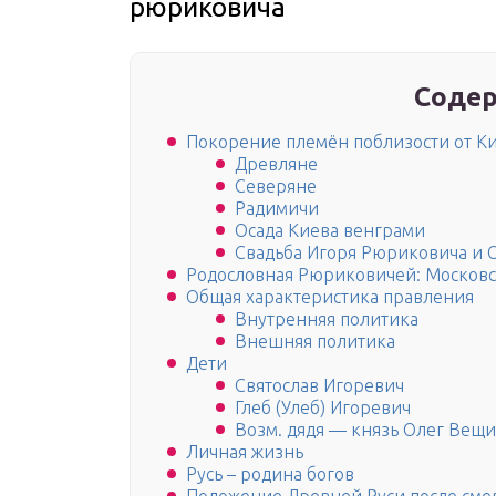
рюриковича
Содер
Покорение племён поблизости от К
Древляне
Северяне
Радимичи
Осада Киева венграми
Свадьба Игоря Рюриковича и 
Родословная Рюриковичей: Москов
Общая характеристика правления
Внутренняя политика
Внешняя политика
Дети
Святослав Игоревич
Глеб (Улеб) Игоревич
Возм. дядя — князь Олег Вещ
Личная жизнь
Русь – родина богов