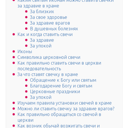
Каким святым иконам можно ставить свечки
за здравие в храме
За близких
За свое здоровье
За здравие врагов
В душевных болезнях
Как и когда ставить свечи
За здравие
За упокой
Иконы
Символика церковной свечи
Как правильно ставить свечи в церкви
последовательность
За что ставят свечку в храме
Обращение к Богу или святым
Благодарение Богу и святым
Церковные праздники
За упокой
Изучаем правила установки свечей в храме
Можно ли ставить свечку за здравие врагов?
Как правильно обращаться со свечой в
церкви
Как возник обычай возжигать свечи и