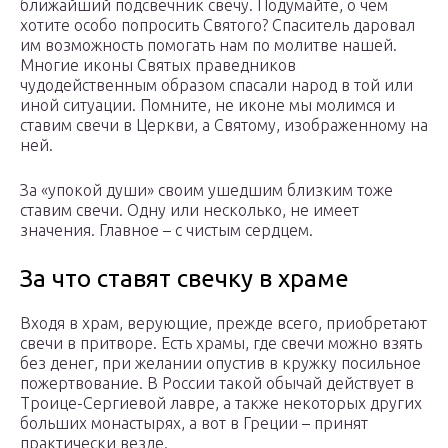
ближайший подсвечник свечу. Подумайте, о чем
хотите особо попросить Святого? Спаситель даровал
им возможность помогать нам по молитве нашей.
Многие иконы Святых праведников
чудодейственным образом спасали народ в той или
иной ситуации. Помните, не иконе мы молимся и
ставим свечи в Церкви, а Святому, изображенному на
ней.
За «упокой души» своим ушедшим близким тоже
ставим свечи. Одну или несколько, не имеет
значения. Главное – с чистым сердцем.
За что ставят свечку в храме
Входя в храм, верующие, прежде всего, приобретают
свечи в притворе. Есть храмы, где свечи можно взять
без денег, при желании опустив в кружку посильное
пожертвование. В России такой обычай действует в
Троице-Сергиевой лавре, а также некоторых других
больших монастырях, а вот в Греции – принят
практически везде.