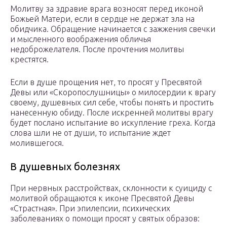
Молитву за здравие врага возносят перед иконой
Божьей Матери, если в сердце не держат зла на
обидчика. Обращение начинается с зажжения свечки
и мысленного воображения обличья
недоброжелателя. После прочтения молитвы
крестятся.
Если в душе прощения нет, то просят у Пресвятой
Девы или «Скоропослушницы» о милосердии к врагу
своему, душевных сил себе, чтобы понять и простить
нанесенную обиду. После искренней молитвы врагу
будет послано испытание во искупление греха. Когда
слова шли не от души, то испытание ждет
молившегося.
В душевных болезнях
При нервных расстройствах, склонности к суициду с
молитвой обращаются к иконе Пресвятой Девы
«Страстная». При эпилепсии, психических
заболеваниях о помощи просят у святых образов: