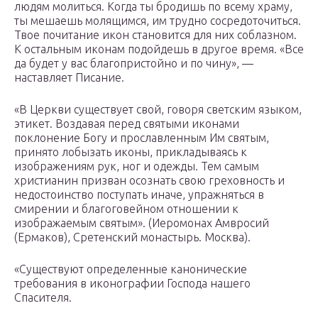
людям молиться. Когда ты бродишь по всему храму,
ты мешаешь молящимся, им трудно сосредоточиться.
Твое почитание икон становится для них соблазном.
К остальным иконам подойдешь в другое время. «Все
да будет у вас благопристойно и по чину», —
наставляет Писание.
«В Церкви существует свой, говоря светским языком,
этикет. Воздавая перед святыми иконами
поклонение Богу и прославленным Им святым,
принято лобызать иконы, прикладываясь к
изображениям рук, ног и одежды. Тем самым
христианин призван осознать свою греховность и
недостоинство поступать иначе, упражняться в
смирении и благоговейном отношении к
изображаемым святым». (Иеромонах Амвросий
(Ермаков), Сретенский монастырь. Москва).
«Существуют определенные канонические
требования в иконографии Господа нашего
Спасителя.