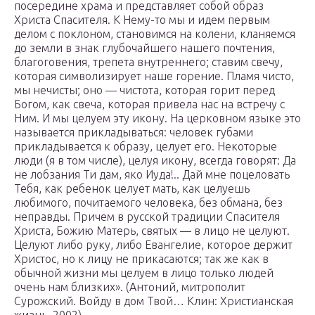
посередине храма и представляет собой образ
Христа Спасителя. К Нему-то мы и идем первым
делом с поклоном, становимся на колени, кланяемся
до земли в знак глубочайшего нашего почтения,
благоговения, трепета внутреннего; ставим свечу,
которая символизирует наше горение. Пламя чисто,
мы нечисты; оно — чистота, которая горит перед
Богом, как свеча, которая привела нас на встречу с
Ним. И мы целуем эту икону. На церковном языке это
называется прикладываться: человек губами
прикладывается к образу, целует его. Некоторые
люди (я в том числе), целуя икону, всегда говорят: Да
не лобзания Ти дам, яко Иуда!.. Дай мне поцеловать
Тебя, как ребенок целует мать, как целуешь
любимого, почитаемого человека, без обмана, без
неправды. Причем в русской традиции Спасителя
Христа, Божию Матерь, святых — в лицо не целуют.
Целуют либо руку, либо Евангелие, которое держит
Христос, но к лицу не прикасаются; так же как в
обычной жизни мы целуем в лицо только людей
очень нам близких». (Антоний, митрополит
Сурожский. Войду в дом Твой… Клин: Христианская