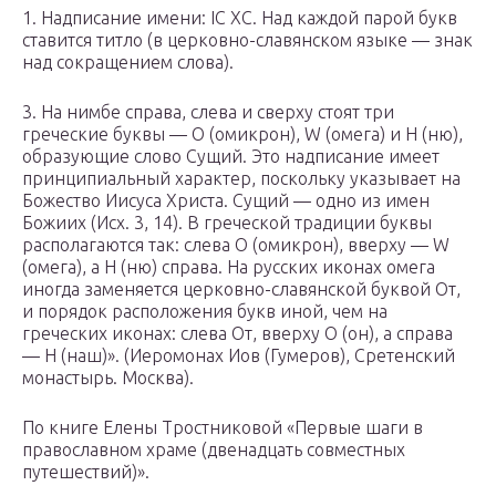
1. Надписание имени: IC XC. Над каждой парой букв
ставится титло (в церковно-славянском языке — знак
над сокращением слова).
3. На нимбе справа, слева и сверху стоят три
греческие буквы — O (омикрон), W (омега) и Н (ню),
образующие слово Сущий. Это надписание имеет
принципиальный характер, поскольку указывает на
Божество Иисуса Христа. Сущий — одно из имен
Божиих (Исх. 3, 14). В греческой традиции буквы
располагаются так: слева O (омикрон), вверху — W
(омега), а Н (ню) справа. На русских иконах омега
иногда заменяется церковно-славянской буквой Oт,
и порядок расположения букв иной, чем на
греческих иконах: слева Oт, вверху О (он), а справа
— Н (наш)». (Иеромонах Иов (Гумеров), Сретенский
монастырь. Москва).
По книге Елены Тростниковой «Первые шаги в
православном храме (двенадцать совместных
путешествий)».