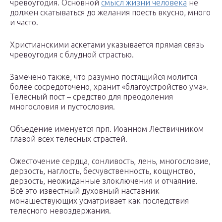
чревоугодия. Основной
смысл жизни человека
не
должен скатываться до желания поесть вкусно, много
и часто.
Христианскими аскетами указывается прямая связь
чревоугодия с блудной страстью.
Замечено также, что разумно постящийся молится
более сосредоточено, хранит «благоустройство ума».
Телесный пост – средство для преодоления
многословия и пустословия.
Объедение именуется прп. Иоанном Лествичником
главой всех телесных страстей.
Ожесточение сердца, сонливость, лень, многословие,
дерзость, наглость, бесчувственность, кощунство,
дерзость, неожиданные злоключения и отчаяние.
Всё это известный духовный наставник
монашествующих усматривает как последствия
телесного невоздержания.