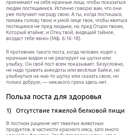
принимают на себя мрачные лица, чтобы показаться
людям постящимися. Истинно говорю вам, что они
уже получают награду свою. А ты, когда постишься,
помажь голову твою и умой лице твое, чтобы явиться
постящимся не пред людьми, но пред Отцом твоим,
Который втайне; и Отец твой, видящий тайное,
воздаст тебе явно» (Мф. 6:16-18).
Я противник такого поста, когда человек ходит с
мрачным видом и не реагирует на шутки или
улыбку. Он свой пост всем показывает. Безусловно,
не надо травить анекдоты или весёлые байки, но
улыбнуться на чью-то шутку или сказать свою, но
только добрую, — никакого греха здесь нет.
Польза поста для здоровья
1) Отсутствие тяжелой белковой пищи
В постном рационе нет тяжелых животных
продуктов, в частности красного мяса, зато много