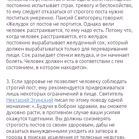
постоянно испытывает страх. тревогу и беспокойство,
то ему следует отказаться от строгого поста нужно
поститься умеренно. Паисий Святогорец говорил:
«Желудок от постов не портится. Однако вели
человек расстраивается, то ему надо есть. Потому что,
когда человек расстраивается, его желудок
постоянно вырабатывает желудочный сок, который
должен вырабатываться только для переваривания
пищи. Сок разъедает стенки желудка, и он начинает
болеть. Человек должен есть в соответствии с тем
состоянием, в котором находится».
3. Если здоровье не позволяет человеку соблюдать
строгий пост, ему рекомендуется придерживаться
лишь некоторых ограничений в пище. Святитель
Нектарий Эгинский
писал по этому поводу одной
монахине: «..Будучи в бобром здравии, вы сможете
духовно расти, в противном случае ваши усилия
окажутся тщетными. Вы должны соизмерять
строгость постов со своим здоровьем, дабы не
оказаться вынужденными уходить из затвора в
города в поисках исцеления от телесных недугов».