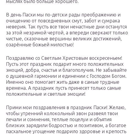
мыслях было больше хорошего.
В день Пасхи мы по-детски рады преображению и
очищению от повседневных смут, забот и сумрака
неверия. Так пусть все твои ненастные дни останутся
за этой незримой чертой, а впереди сверкают только
чистые, сказочные вершины великих достижений,
озарённые божьей милостью!
Поздравляю со Светлым Христовым воскресеньем!
Пусть этот праздник подарит много положительных
эмоций, добра, счастья и благополучия. Не забывайте
о душевной гармонии и единении с Господом Богом.
Именно оно помогает жить даже в самые трудные
времена. А праздник пусть принесет только самые
положительные и светлые эмоции!
Прими мои поздравления в праздник Пасхи! Желаю,
чтобы утренний колокольный звон развеял твои
печали и сомнения, теплые поцелуи и объятия
близких зарядили бодростью и позитивом, а богатое
пасхальное угощение подарило здоровье и крепость