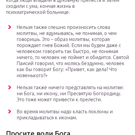
когда люди впадали в духовную прелесть и затем
сходили с ума, кончая жизнь в
психиатрической больнице.
Нельзя также спешно произносить слова
молитвы, не вдумываясь, не понимая, о чем
говоришь. Это – образ молитвы, которая
порождает гнев Божий. Если мы будем даже с
человеком говорить так быстро, не понимая
ничего, то человек не поймет и обидится. Святой
Паисий говорил, что молясь бездумно, человек
как бы говорит Богу: «Привет, как дела? Что
новенького?»
Нельзя также ничего представлять на молитве:
ни Бога, ни икону, ни Пресвятую Богородицу.
Это тоже может привести к прелести.
Во время молитвы надо класть поклоны и
прикладываться к иконам.
Просите воли Бога