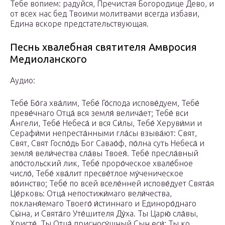
Тебе вопием: радуйся, Пречистая Богородице Дево, и
от всех нас бед Твоими молитвами всегда избави,
Едина вскоре предстательствующая.
Песнь хвалебная святителя Амвросия
Медиоланского
Аудио:
Тебе́ Бо́га хва́лим, Тебе́ Го́спода испове́дуем, Тебе́
преве́чнаго Отца́ вся земля́ велича́ет; Тебе́ вси
А́нгели, Тебе́ Небеса́ и вся Си́лы, Тебе́ Херуви́ми и
Серафи́ми непреста́нными гла́сы взыва́ют: Свят,
Свят, Свят Госпо́дь Бог Савао́ф, по́лна суть Небеса́ и
земля́ вели́чества сла́вы Твоея́. Тебе́ пресла́вный
апо́стольский лик, Тебе́ проро́ческое хвале́бное
число́, Тебе́ хва́лит пресве́тлое му́ченическое
во́инство; Тебе́ по всей вселе́нней испове́дует Свята́я
Це́рковь: Отца́ непостижи́маго вели́чества,
покланя́емаго Твоего́ и́стиннаго и Единоро́днаго
Сы́на, и Свята́го Уте́шителя Ду́ха. Ты Царю́ сла́вы,
Христе́, Ты Отца́ присносу́щный Сын еси́; Ты ко