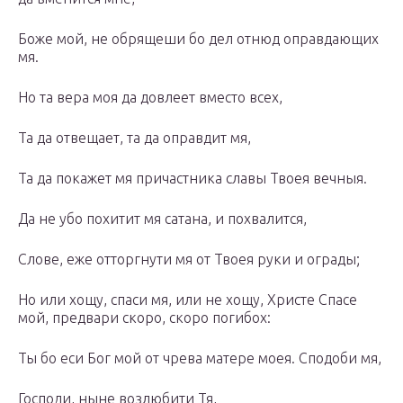
Боже мой, не обрящеши бо дел отнюд оправдающих
мя.
Но та вера моя да довлеет вместо всех,
Та да отвещает, та да оправдит мя,
Та да покажет мя причастника славы Твоея вечныя.
Да не убо похитит мя сатана, и похвалится,
Слове, еже отторгнути мя от Твоея руки и ограды;
Но или хощу, спаси мя, или не хощу, Христе Спасе
мой, предвари скоро, скоро погибох:
Ты бо еси Бог мой от чрева матере моея. Сподоби мя,
Господи, ныне возлюбити Тя,