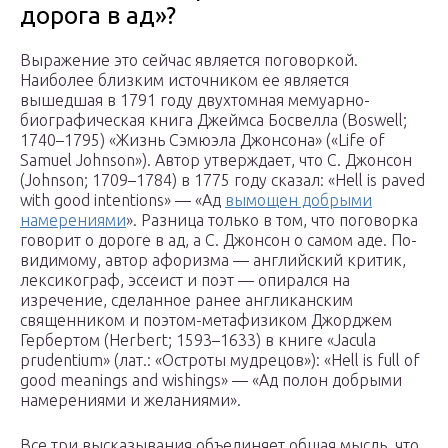
дорога в ад»?
Выражение это сейчас является поговоркой.
Наиболее близким источником ее является
вышедшая в 1791 году двухтомная мемуарно-
биографическая книга Джеймса Босвелла (Boswell;
1740–1795) «Жизнь Сэмюэла Джонсона» («Life of
Samuel Johnson»). Автор утверждает, что С. Джонсон
(Johnson; 1709–1784) в 1775 году сказал: «Hell is paved
with good intentions» — «Ад
вымощен добрыми
намерениями
». Разница только в том, что поговорка
говорит о дороге в ад, а С. Джонсон о самом аде. По-
видимому, автор афоризма — английский критик,
лексикограф, эссеист и поэт — опирался на
изречение, сделанное ранее англиканским
священником и поэтом-метафизиком Джорджем
Гербертом (Herbert; 1593–1633) в книге «Jacula
prudentium» (лат.: «Остроты мудрецов»): «Hell is full of
good meanings and wishings» — «Ад полон добрыми
намерениями и желаниями».
Все три высказывания объединяет общая мысль, что