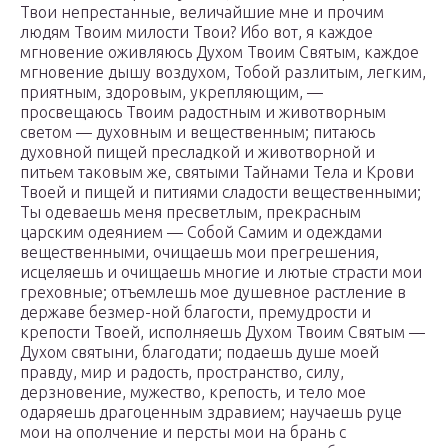
Твои непрестанные, величайшие мне и прочим
людям Твоим милости Твои? Ибо вот, я каждое
мгновение оживляюсь Духом Твоим Святым, каждое
мгновение дышу воздухом, Тобой разлитым, легким,
приятным, здоровым, укрепляющим, —
просвещаюсь Твоим радостным и животворным
светом — духовным и вещественным; питаюсь
духовной пищей пресладкой и животворной и
питьем таковым же, святыми Тайнами Тела и Крови
Твоей и пищей и питиями сладости вещественными;
Ты одеваешь меня пресветлым, прекрасным
царским одеянием — Собой Самим и одеждами
вещественными, очищаешь мои прегрешения,
исцеляешь и очищаешь многие и лютые страсти мои
греховные; отъемлешь мое душевное растление в
державе безмер-ной благости, премудрости и
крепости Твоей, исполняешь Духом Твоим Святым —
Духом святыни, благодати; подаешь душе моей
правду, мир и радость, пространство, силу,
дерзновение, мужество, крепость, и тело мое
одаряешь драгоценным здравием; научаешь руце
мои на ополчение и персты мои на брань с