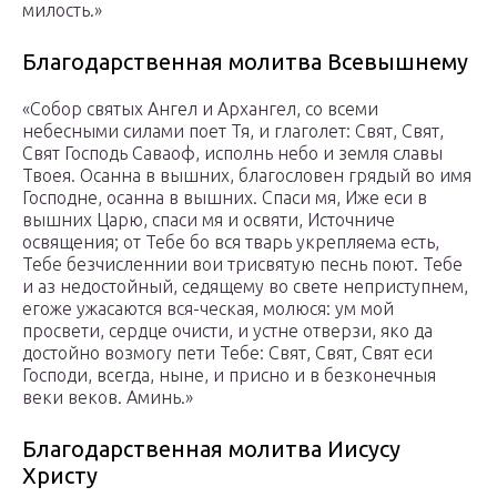
милость.»
Благодарственная молитва Всевышнему
«Собор святых Ангел и Архангел, со всеми
небесными силами поет Тя, и глаголет: Свят, Свят,
Свят Господь Саваоф, исполнь небо и земля славы
Твоея. Осанна в вышних, благословен грядый во имя
Господне, осанна в вышних. Спаси мя, Иже еси в
вышних Царю, спаси мя и освяти, Источниче
освящения; от Тебе бо вся тварь укрепляема есть,
Тебе безчисленнии вои трисвятую песнь поют. Тебе
и аз недостойный, седящему во свете неприступнем,
егоже ужасаются вся-ческая, молюся: ум мой
просвети, сердце очисти, и устне отверзи, яко да
достойно возмогу пети Тебе: Свят, Свят, Свят еси
Господи, всегда, ныне, и присно и в безконечныя
веки веков. Аминь.»
Благодарственная молитва Иисусу
Христу