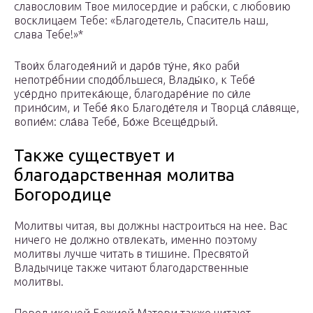
славословим Твое милосердие и рабски, с любовию
восклицаем Тебе: «Благодетель, Спаситель наш,
слава Тебе!»*
Твои́х благодея́ний и даро́в ту́не, я́ко раби́
непотре́бнии сподо́бльшеся, Влады́ко, к Тебе́
усе́рдно притека́юще, благодаре́ние по си́ле
прино́сим, и Тебе́ я́ко Благоде́теля и Творца́ сла́вяще,
вопие́м: сла́ва Тебе́, Бо́же Всеще́дрый.
Также существует и
благодарственная молитва
Богородице
Молитвы читая, вы должны настроиться на нее. Вас
ничего не должно отвлекать, именно поэтому
молитвы лучше читать в тишине. Пресвятой
Владычице также читают благодарственные
молитвы.