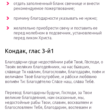
отдать заполненный бланк свечнице и внести
рекомендуемое пожертвование;
причину благодарности указывать не нужно;
желательно приобрести свечу и поставить ее
перед молебном в подсвечник, установленный
перед ликом Христа.
Кондак, глас 3-й1
Благода́рни су́ще недосто́йнии раби́ Твои́, Го́споди, о
Твои́х вели́ких благодея́ниих, на нас бы́вших,
сла́вяще Тя хва́лим, благослови́м, благодари́м, пое́м и
велича́ем Твое́ благоутро́бие, и ра́бски любо́вию
вопие́м Ти: Благоде́телю Спа́се наш, сла́ва Тебе́.
Перевод: Благодарны будучи, Господи, за Твои
великие благодеяния, нам оказанные, мы,
недостойные рабы Твои, славим, восхваляем и
благословляем Тебя, благодарим, воспеваем и