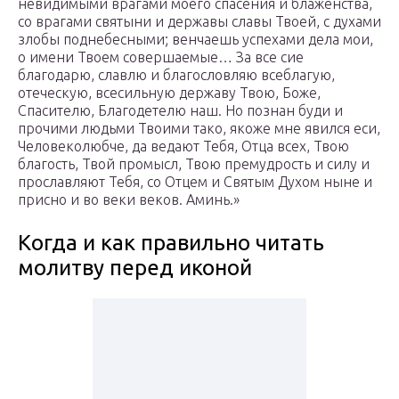
невидимыми врагами моего спасения и блаженства,
со врагами святыни и державы славы Твоей, с духами
злобы поднебесными; венчаешь успехами дела мои,
о имени Твоем совершаемые… За все сие
благодарю, славлю и благословляю всеблагую,
отеческую, всесильную державу Твою, Боже,
Спасителю, Благодетелю наш. Но познан буди и
прочими людьми Твоими тако, якоже мне явился еси,
Человеколюбче, да ведают Тебя, Отца всех, Твою
благость, Твой промысл, Твою премудрость и силу и
прославляют Тебя, со Отцем и Святым Духом ныне и
присно и во веки веков. Аминь.»
Когда и как правильно читать
молитву перед иконой