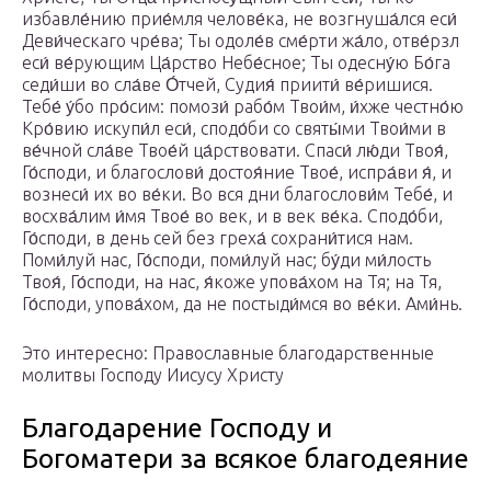
избавле́нию прие́мля челове́ка, не возгнуша́лся еси́
Деви́ческаго чре́ва; Ты одоле́в сме́рти жа́ло, отве́рзл
еси́ ве́рующим Ца́рство Небе́сное; Ты одесну́ю Бо́га
седи́ши во сла́ве О́тчей, Судия́ приити́ ве́ришися.
Тебе́ у́бо про́сим: помози́ рабо́м Твои́м, и́хже честно́ю
Кро́вию искупи́л еси́, сподо́би со святы́ми Твои́ми в
ве́чной сла́ве Твое́й ца́рствовати. Спаси́ лю́ди Твоя́,
Го́споди, и благослови́ достоя́ние Твое́, испра́ви я́, и
вознеси́ их во ве́ки. Во вся дни благослови́м Тебе́, и
восхва́лим и́мя Твое́ во век, и в век ве́ка. Сподо́би,
Го́споди, в день сей без греха́ сохрани́тися нам.
Поми́луй нас, Го́споди, поми́луй нас; бу́ди ми́лость
Твоя́, Го́споди, на нас, я́коже упова́хом на Тя; на Тя,
Го́споди, упова́хом, да не постыди́мся во ве́ки. Ами́нь.
Это интересно: Православные благодарственные
молитвы Господу Иисусу Христу
Благодарение Господу и
Богоматери за всякое благодеяние