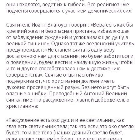
они находятся, ведет их к гибели. Все религиозные
подмены совершаются с участием демонических сил.
Святитель Иоанн Златоуст говорит: «Вера есть как бы
крепкий жезл и безопасная пристань, избавляющая
от заблуждения суждений и успокаивающая душу в
великой тишине». Однако тот же вселенский учитель
предупреждает: «Не станем считать одну веру
достаточною нам для спасения, но будем заботиться и
о поведении, будем вести и наилучшую жизнь, чтобы
и то и другое способствовало нам к достижению
совершенства». Святые отцы настойчиво
подчеркивают, что христианин должен иметь
духовно просвещенный разум. Без него могут быть
опасные ошибки. Преподобный Антоний Великий
считал именно рассуждение главной добродетелью
христианина:
«Рассуждение есть око души и ее светильник, как
глаз есть светильник тела; так что если это око светло
будет, то и все тело (наших деяний) светло будет,
если же око сие темно будет, то и все тело темно