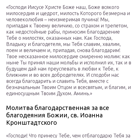
«Господи Иисусе Христе Боже наш, Боже всякого
милосердия и щедрот, милость Которого безмерна и
человеколюбия – неизмеримая пучина! Мы,
припадая к Твоему величию, со страхом и трепетом,
как недостойные рабы, приносим благодарение
Тебе о милостях, оказанных нам. Как Господа,
Владыку и благодетеля, мы Тебя славим, хвалим,
поем и величаем и, припадая, снова благодарим!
Твое несказанное милосердие смиренно молим: как
ныне Ты принял наши мольбы и исполнил их, так и в
будущем дай нам преуспевать в любви к Тебе, к
ближним и во всех добродетелях. И сподоби нас
всегда благодарить и славить Тебя, вместе с
безначальным Твоим Отцом и всесвятым, и благим, и
единосущным Твоим Духом. Аминь.»
Молитва благодарственная за все
благодеяния Божии, св. Иоанна
Кронштадтского
«Господи! Что принесу Тебе, чем отблагодарю Тебя за