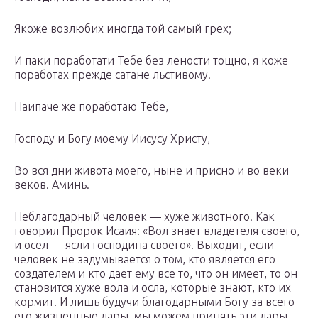
Якоже возлюбих иногда той самый грех;
И паки поработати Тебе без лености тощно, я коже
поработах прежде сатане льстивому.
Наипаче же поработаю Тебе,
Господу и Богу моему Иисусу Христу,
Во вся дни живота моего, ныне и присно и во веки
веков. Аминь.
Неблагодарный человек — хуже животного. Как
говорил Пророк Исаия: «Вол знает владетеля своего,
и осел — ясли господина своего». Выходит, если
человек не задумывается о том, кто является его
создателем и кто дает ему все то, что он имеет, то он
становится хуже вола и осла, которые знают, кто их
кормит. И лишь будучи благодарными Богу за всего
его жизненные дары, мы можем принять эти дары