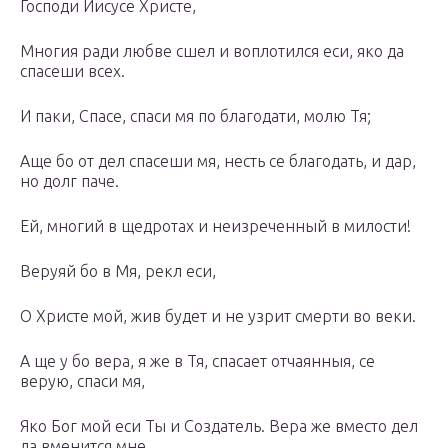
Господи Иисусе Христе,
Многия ради любве сшел и воплотился еси, яко да
спасеши всех.
И паки, Спасе, спаси мя по благодати, молю Тя;
Аще бо от дел спасеши мя, несть се благодать, и дар,
но долг паче.
Ей, многий в щедротах и неизреченный в милости!
Веруяй бо в Мя, рекл еси,
О Христе мой, жив будет и не узрит смерти во веки.
А ще у бо вера, я же в Тя, спасает отчаянныя, се
верую, спаси мя,
Яко Бог мой еси Ты и Создатель. Вера же вместо дел
да вменится мне,