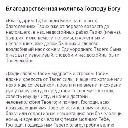
Благодарственная молитва Господу Богу
«Благодарим Тя, Господи Боже наш, о всех
благодеяниях Твоих яже от перваго возраста до
настоящего, в нас, недостойных рабех Твоих (имена),
бывших, ихже вемы и не вемы, о явленных и
неявленных, яже делом бывших и словом:
возлюбивый нас якоже и Единороднаго Твоего Сына
о нас дати изволивый, сподоби и нас достойны быти
Твоея любве.
Даждь словом Твоим мудрость и страхом Твоим
вдохни крепость от Твоея силы, и аще что хотяще или
нехотяще согрешихом, прости и не вмени, и сохрани
душу нашу святу, и представи ю Твоему Престолу,
совесть имущу чисту, и конец достоин
человеколюбия Твоего; и помяни, Господи, всех
призывающих имя Твое во истине, помяни всех,
блага или сопротивная нам хотящих: вси бо человецы
есмы, и всуе всяк человек; темже молимся Тебе,
Господи, подаждь нам Твоего благоутробия велию