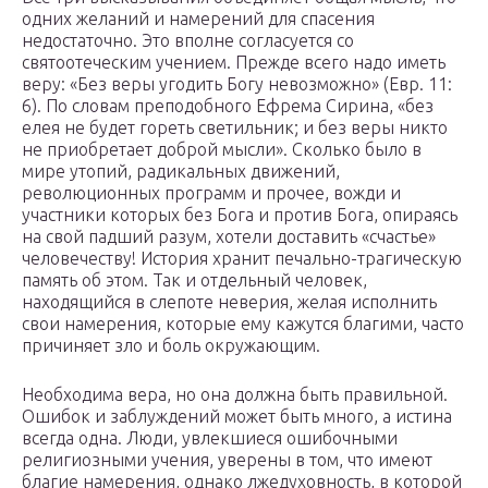
одних желаний и намерений для спасения
недостаточно. Это вполне согласуется со
святоотеческим учением. Прежде всего надо иметь
веру: «Без веры угодить Богу невозможно» (Евр. 11:
6). По словам преподобного Ефрема Сирина, «без
елея не будет гореть светильник; и без веры никто
не приобретает доброй мысли». Сколько было в
мире утопий, радикальных движений,
революционных программ и прочее, вожди и
участники которых без Бога и против Бога, опираясь
на свой падший разум, хотели доставить «счастье»
человечеству! История хранит печально-трагическую
память об этом. Так и отдельный человек,
находящийся в слепоте неверия, желая исполнить
свои намерения, которые ему кажутся благими, часто
причиняет зло и боль окружающим.
Необходима вера, но она должна быть правильной.
Ошибок и заблуждений может быть много, а истина
всегда одна. Люди, увлекшиеся ошибочными
религиозными учения, уверены в том, что имеют
благие намерения, однако лжедуховность, в которой